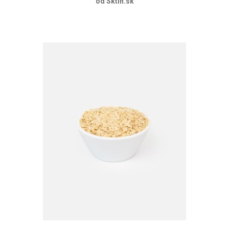
od Sktin.sk