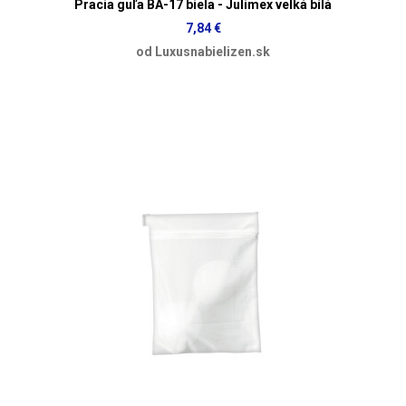
Pracia guľa BA-17 biela - Julimex velká bílá
7,84 €
od Luxusnabielizen.sk