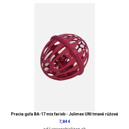
Pracia guľa BA-17 mix farieb - Julimex UNI tmavě růžová
7,84 €
od Luxusnabielizen.sk