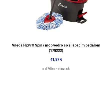
Vileda H2PrO Spin / mop vedro so šliapacím pedálom
(178333)
41,87 €
od Mironetcz.sk