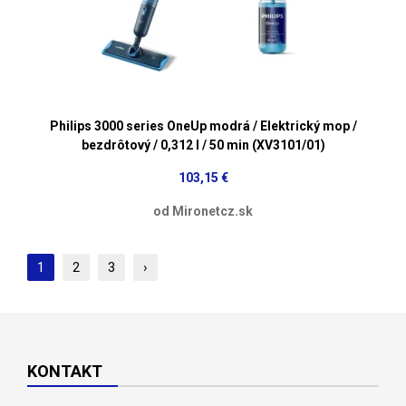
Philips 3000 series OneUp modrá / Elektrický mop /
bezdrôtový / 0,312 l / 50 min (XV3101/01)
103,15 €
od Mironetcz.sk
1
2
3
›
KONTAKT