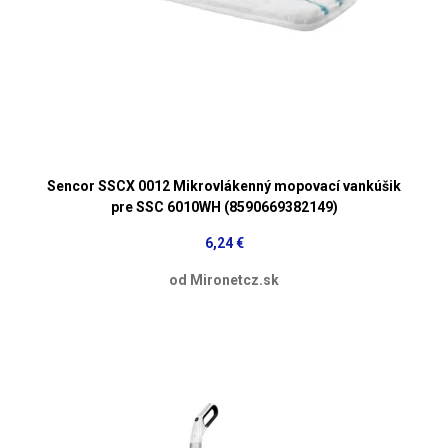
Sencor SSCX 0012 Mikrovlákenný mopovací vankúšik
pre SSC 6010WH (8590669382149)
6,24 €
od Mironetcz.sk