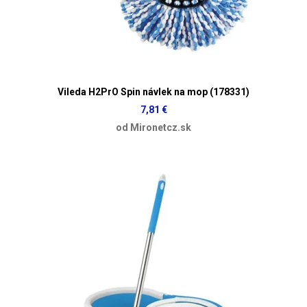
Vileda H2PrO Spin návlek na mop (178331)
7,81 €
od Mironetcz.sk