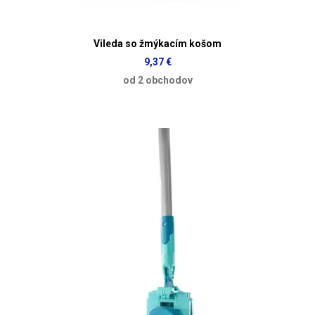
Vileda so žmýkacím košom
9,37 €
od 2 obchodov