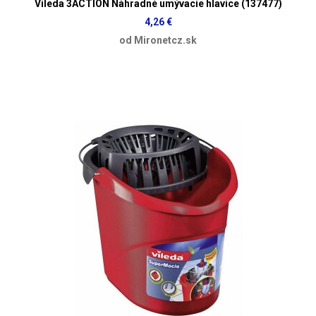
Vileda 3ACTION Náhradné umývacie hlavice (137477)
4,26 €
od Mironetcz.sk