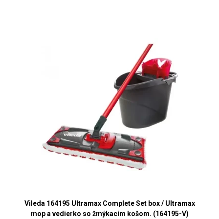
Vileda 164195 Ultramax Complete Set box / Ultramax
mop a vedierko so žmýkacím košom. (164195-V)