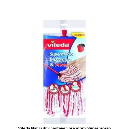
Vileda Náhradný nástavec pre mopy Supermocio