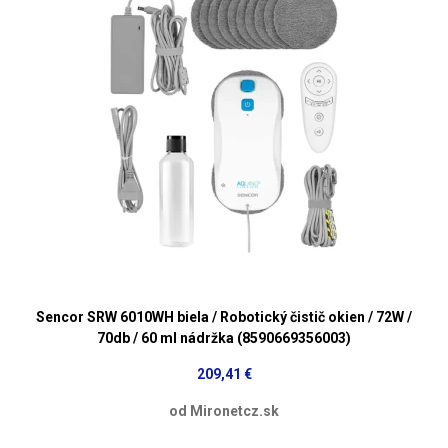
Sencor SRW 6010WH biela / Robotický čistič okien / 72W /
70db / 60 ml nádržka (8590669356003)
209,41 €
od Mironetcz.sk