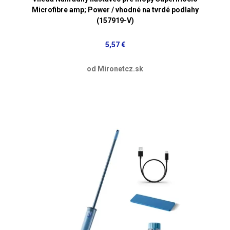
Microfibre amp; Power / vhodné na tvrdé podlahy
(157919-V)
5,57 €
od Mironetcz.sk