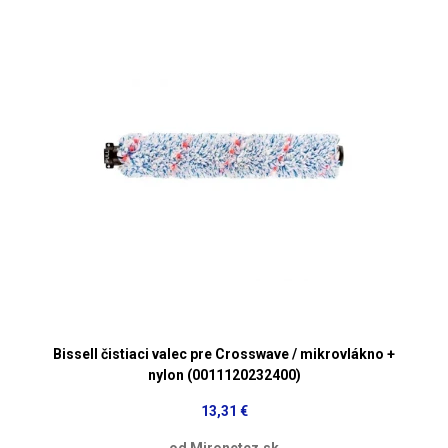
Bissell čistiaci valec pre Crosswave / mikrovlákno +
nylon (0011120232400)
13,31 €
od Mironetcz.sk