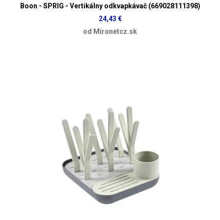
Boon - SPRIG - Vertikálny odkvapkávač (669028111398)
24,43 €
od Mironetcz.sk