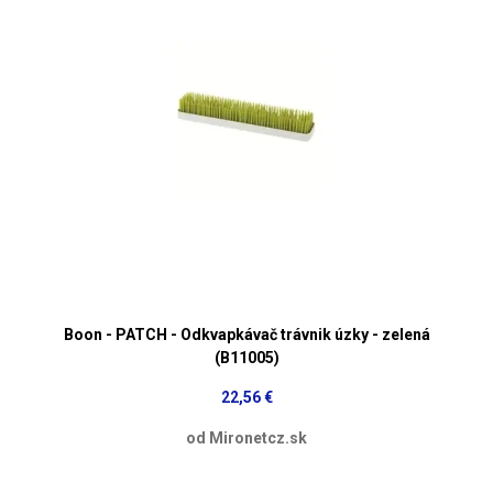
Boon - PATCH - Odkvapkávač trávnik úzky - zelená
(B11005)
22,56 €
od Mironetcz.sk