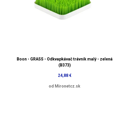
Boon - GRASS - Odkvapkávač trávnik malý - zelená
(B373)
24,88 €
od Mironetcz.sk