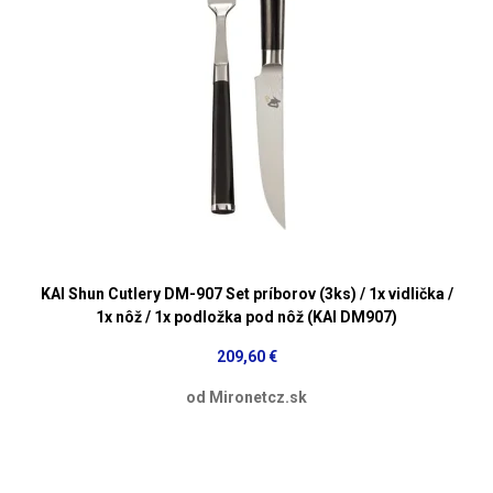
KAI Shun Cutlery DM-907 Set príborov (3ks) / 1x vidlička /
1x nôž / 1x podložka pod nôž (KAI DM907)
209,60 €
od Mironetcz.sk