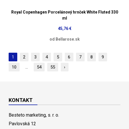
Royal Copenhagen Porcelánový hrnček White Fluted 330
ml
45,76 €
od Bellarose.sk
1
2
3
4
5
6
7
8
9
10
...
54
55
›
KONTAKT
Besteto marketing, s. r. o.
Pavlovská 12