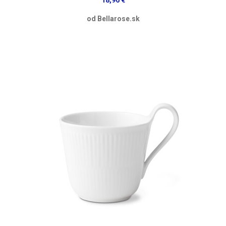
18,96 €
od Bellarose.sk