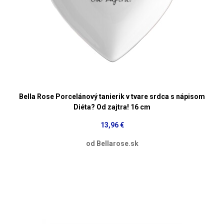
Bella Rose Porcelánový tanierik v tvare srdca s nápisom
Diéta? Od zajtra! 16 cm
13,96 €
od Bellarose.sk