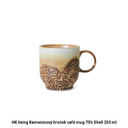
HK living Kameninový hrnček café mug 70's Shell 250 ml