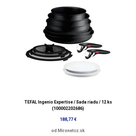
TEFAL Ingenio Expertise / Sada riadu / 12 ks
(100002202686)
188,77 €
od Mironetcz.sk