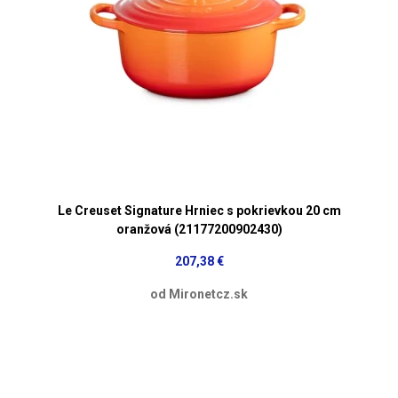
Le Creuset Signature Hrniec s pokrievkou 20 cm
oranžová (21177200902430)
207,38 €
od Mironetcz.sk