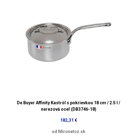
De Buyer Affinity Kastról s pokrievkou 18 cm / 2.5 l /
nerezová oceľ (DB3746-18)
182,31 €
od Mironetcz.sk