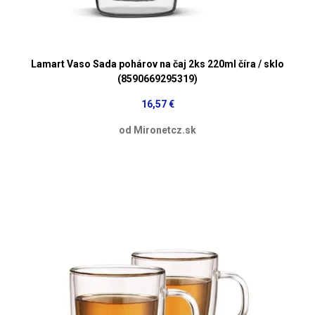
Lamart Vaso Sada pohárov na čaj 2ks 220ml číra / sklo
(8590669295319)
16,57 €
od Mironetcz.sk