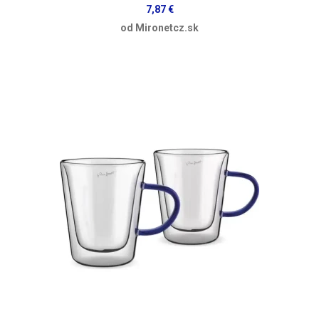
7,87 €
od Mironetcz.sk