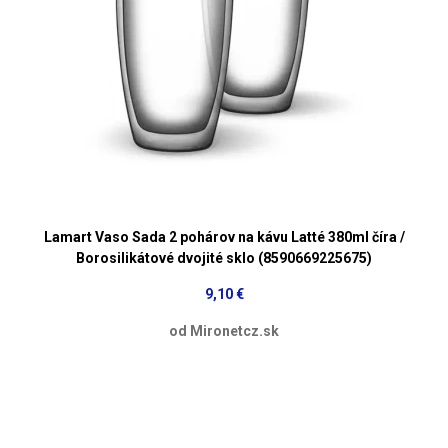
Lamart Vaso Sada 2 pohárov na kávu Latté 380ml číra /
Borosilikátové dvojité sklo (8590669225675)
9,10 €
od Mironetcz.sk