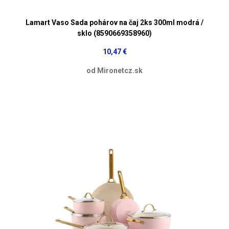
Lamart Vaso Sada pohárov na čaj 2ks 300ml modrá /
sklo (8590669358960)
10,47 €
od Mironetcz.sk