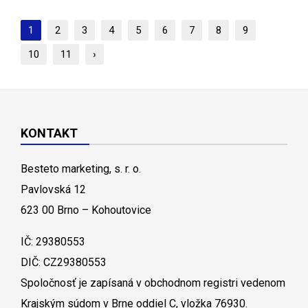
1
2
3
4
5
6
7
8
9
10
11
›
KONTAKT
Besteto marketing, s. r. o.
Pavlovská 12
623 00 Brno – Kohoutovice
IČ: 29380553
DIČ: CZ29380553
Spoločnosť je zapísaná v obchodnom registri vedenom
Krajským súdom v Brne oddiel C, vložka 76930.