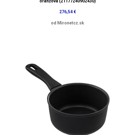
oranžová (21177240902430)
276,54 €
od Mironetcz.sk