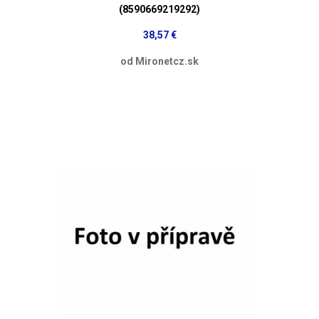
(8590669219292)
38,57 €
od Mironetcz.sk