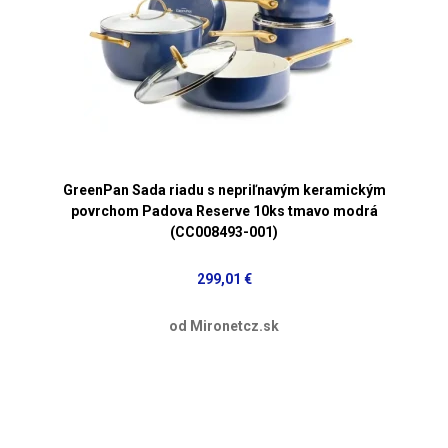
GreenPan Sada riadu s nepriľnavým keramickým
povrchom Padova Reserve 10ks tmavo modrá
(CC008493-001)
299,01 €
od Mironetcz.sk