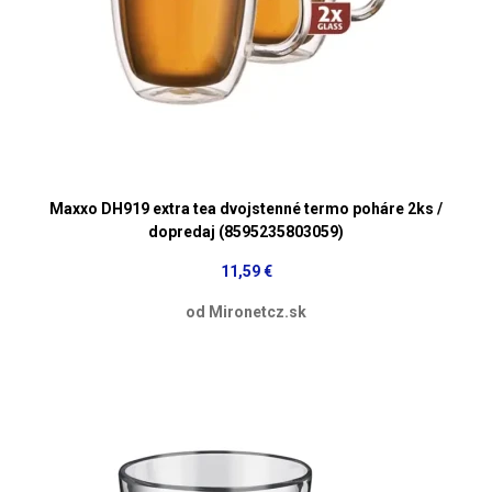
Maxxo DH919 extra tea dvojstenné termo poháre 2ks /
dopredaj (8595235803059)
11,59 €
od Mironetcz.sk