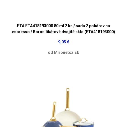
ETA ETA418193000 80 ml 2 ks / sada 2 pohárov na
espresso / Borosilikátové dvojité sklo (ETA418193000)
9,05 €
od Mironetcz.sk