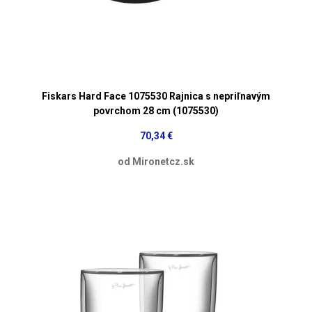
Fiskars Hard Face 1075530 Rajnica s nepriľnavým
povrchom 28 cm (1075530)
70,34 €
od Mironetcz.sk