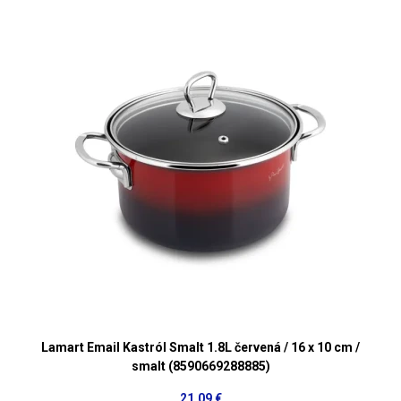
Lamart Email Kastról Smalt 1.8L červená / 16 x 10 cm /
smalt (8590669288885)
21,09 €