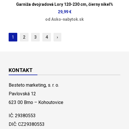
Garniža dvojradová Lory 120-230 cm, čierny nikel%
29,99 €
od Asko-nabytok.sk
1
2
3
4
›
KONTAKT
Besteto marketing, s. r. o.
Pavlovská 12
623 00 Brno – Kohoutovice
IČ: 29380553
DIČ: CZ29380553