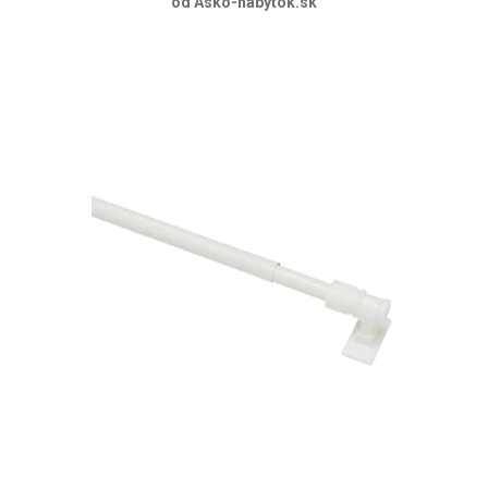
od Asko-nabytok.sk