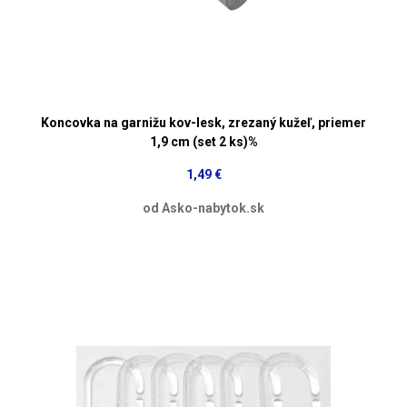
Koncovka na garnižu kov-lesk, zrezaný kužeľ, priemer
1,9 cm (set 2 ks)%
1,49 €
od Asko-nabytok.sk