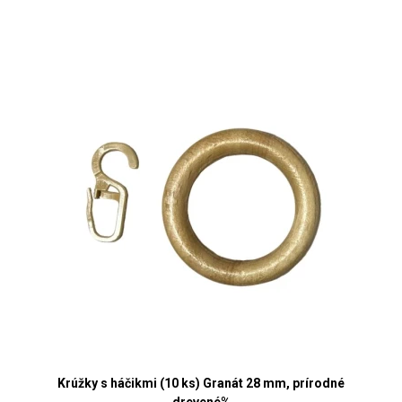
Krúžky s háčikmi (10 ks) Granát 28 mm, prírodné
drevené%