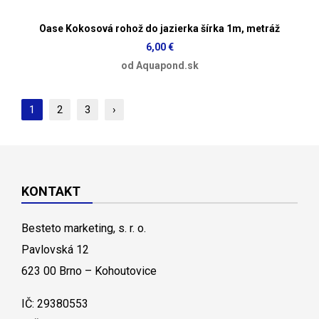
Oase Kokosová rohož do jazierka šírka 1m, metráž
6,00 €
od Aquapond.sk
1
2
3
›
KONTAKT
Besteto marketing, s. r. o.
Pavlovská 12
623 00 Brno – Kohoutovice
IČ: 29380553