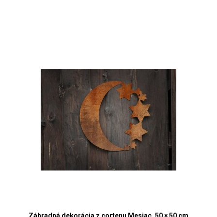
Záhradná dekorácia z cortenu Mesiac, 50 × 50 cm