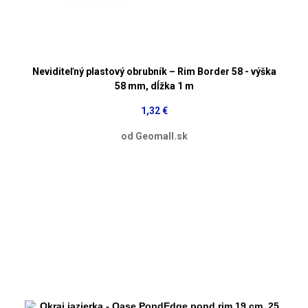
Neviditeľný plastový obrubník – Rim Border 58 - výška
58 mm, dĺžka 1 m
1,32 €
od Geomall.sk