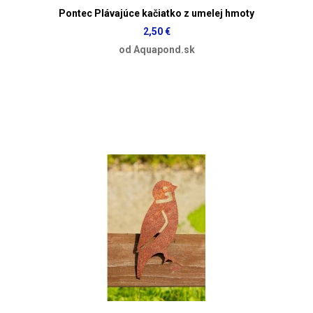
Pontec Plávajúce kačiatko z umelej hmoty
2,50 €
od Aquapond.sk