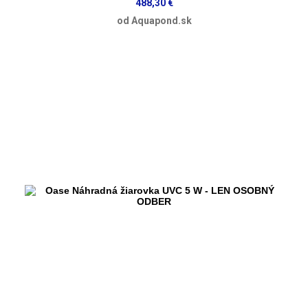
488,30 €
od Aquapond.sk