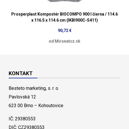
Prosperplast Kompostér BIOCOMPO 900 l čierna / 114.6
x 116.5 x 114.6 cm (IKBI900C-S411)
90,72 €
od Mironetcz.sk
KONTAKT
Besteto marketing, s. r. o.
Pavlovská 12
623 00 Brno – Kohoutovice
IČ: 29380553
DIČ: CZ29380553