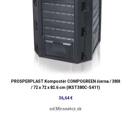
PROSPERPLAST Kompostér COMPOGREEN čierna / 380l
/ 72 x 72 x 82.6 cm (IKST380C-S411)
36,64 €
od Mironetcz.sk