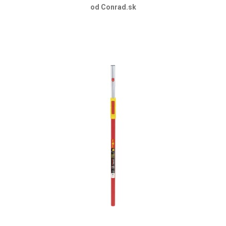
od Conrad.sk