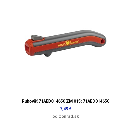
Rukoväť 71AED014650 ZM 015; 71AED014650
7,49 €
od Conrad.sk