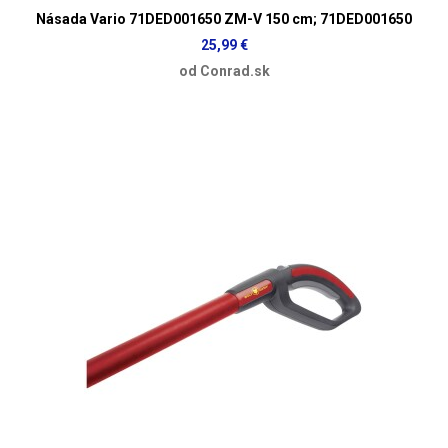
Násada Vario 71DED001650 ZM-V 150 cm; 71DED001650
25,99 €
od Conrad.sk