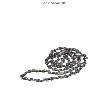
od Conrad.sk