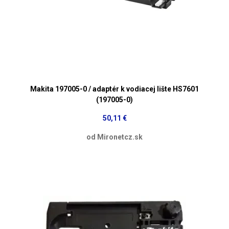
Makita 197005-0 / adaptér k vodiacej lište HS7601
(197005-0)
50,11 €
od Mironetcz.sk