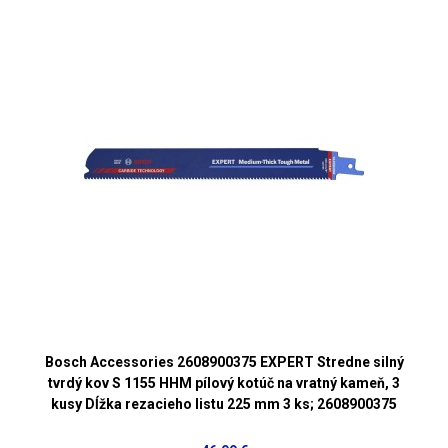
Bosch Accessories 2608900375 EXPERT Stredne silný
tvrdý kov S 1155 HHM pílový kotúč na vratný kameň, 3
kusy Dĺžka rezacieho listu 225 mm 3 ks; 2608900375