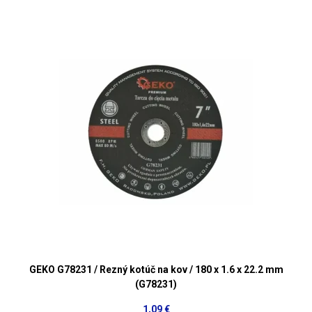
GEKO G78231 / Rezný kotúč na kov / 180 x 1.6 x 22.2 mm
(G78231)
1,09 €