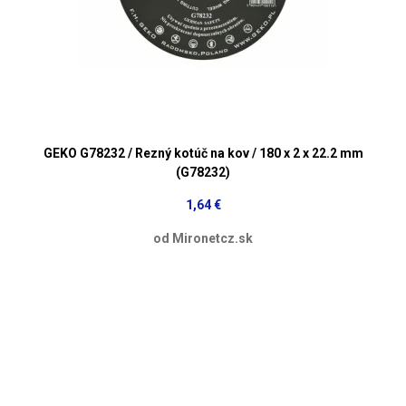
GEKO G78232 / Rezný kotúč na kov / 180 x 2 x 22.2 mm
(G78232)
1,64 €
od Mironetcz.sk