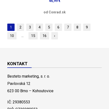
46,99 €
od Conrad.sk
1
2
3
4
5
6
7
8
9
10
...
15
16
›
KONTAKT
Besteto marketing, s. r. o.
Pavlovská 12
623 00 Brno – Kohoutovice
IČ: 29380553