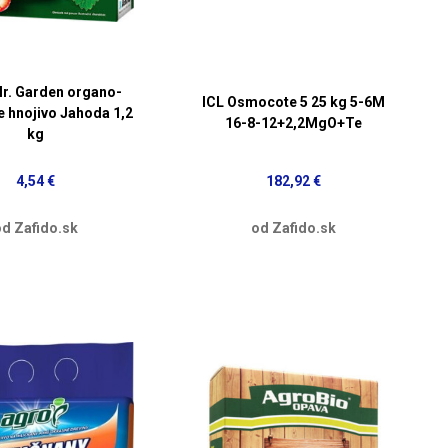
r. Garden organo-
ICL Osmocote 5 25 kg 5-6M
e hnojivo Jahoda 1,2
16-8-12+2,2MgO+Te
kg
4,54 €
182,92 €
d Zafido.sk
od Zafido.sk