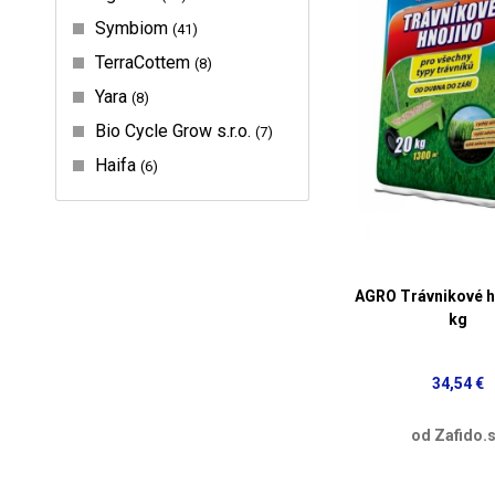
Symbiom
41
TerraCottem
8
Yara
8
Bio Cycle Grow s.r.o.
7
Haifa
6
AGRO Trávnikové h
kg
34,54 €
od Zafido.