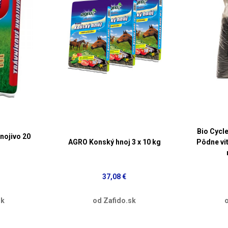
Bio Cycl
nojivo 20
AGRO Konský hnoj 3 x 10 kg
Pôdne vit
37,08 €
sk
od Zafido.sk
o