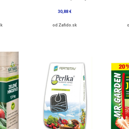
30,88 €
sk
od Zafido.sk
o