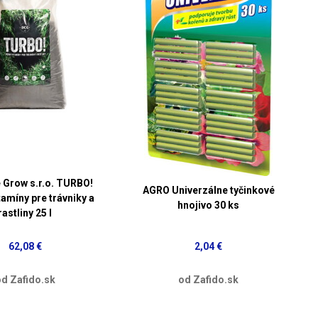
e Grow s.r.o. TURBO!
AGRO Univerzálne tyčinkové
amíny pre trávniky a
hnojivo 30 ks
rastliny 25 l
62,08 €
2,04 €
d Zafido.sk
od Zafido.sk