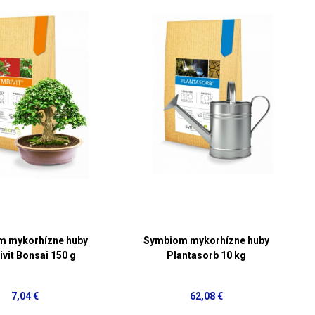
m mykorhízne huby
Symbiom mykorhízne huby
vit Bonsai 150 g
Plantasorb 10 kg
7,04 €
62,08 €