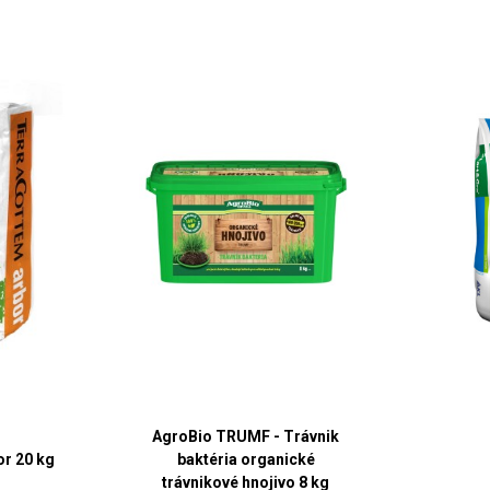
AgroBio TRUMF - Trávnik
r 20 kg
baktéria organické
trávnikové hnojivo 8 kg