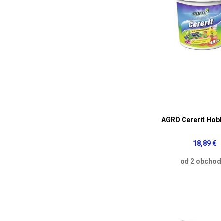
AGRO Cererit Ho
18,89 €
od 2 obcho