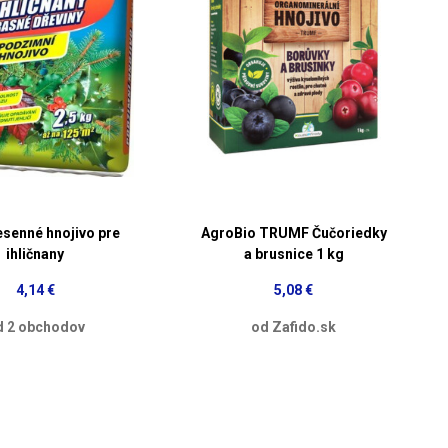
esenné hnojivo pre
AgroBio TRUMF Čučoriedky
ihličnany
a brusnice 1 kg
4,14 €
5,08 €
d 2 obchodov
od Zafido.sk