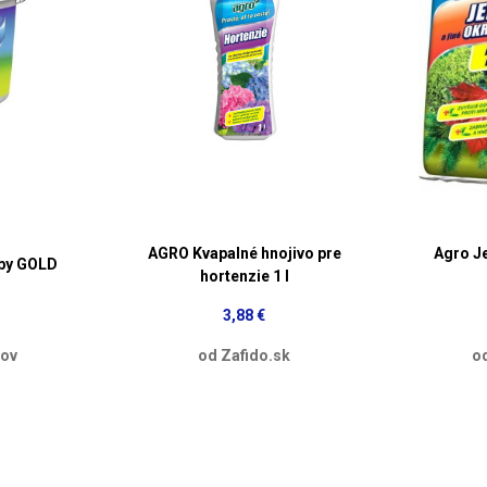
AGRO Kvapalné hnojivo pre
Agro J
bby GOLD
hortenzie 1 l
3,88 €
dov
od Zafido.sk
o