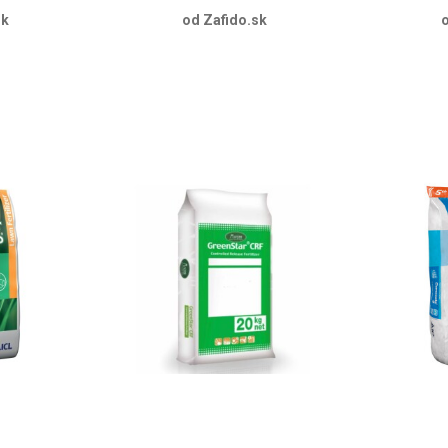
sk
od Zafido.sk
o