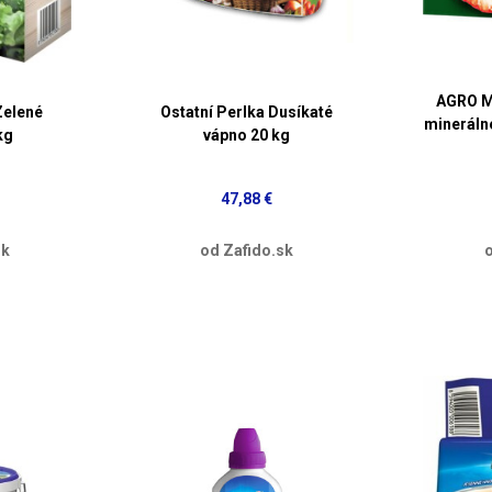
AGRO M
elené
Ostatní Perlka Dusíkaté
mineráln
kg
vápno 20 kg
47,88 €
sk
od Zafido.sk
o