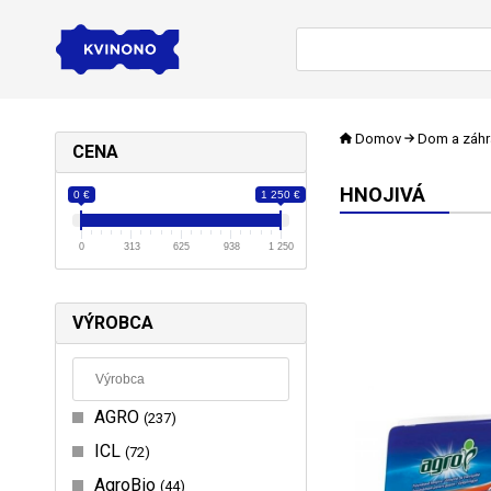
Domov
Dom a záh
CENA
HNOJIVÁ
0 €
1 250 €
0
313
625
938
1 250
VÝROBCA
AGRO
237
ICL
72
AgroBio
44