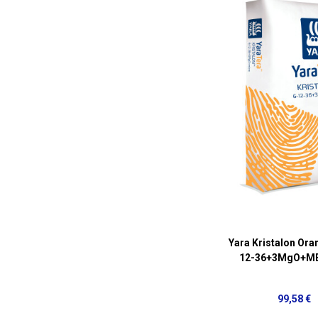
Yara Kristalon Ora
12-36+3MgO+ME
99,58 €