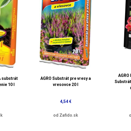
AGRO 
substrát
AGRO Substrát pre vresy a
Substrá
nie 10 l
vresovce 20 l
4,54 €
sk
od Zafido.sk
o