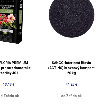
FLORIA PREMIUM
SANCO-Intertrest Biovin
t pre stredomorské
(ACTINO) hroznový kompost
rastliny 40 l
20 kg
13,13 €
41,25 €
d Zafido.sk
od Zafido.sk