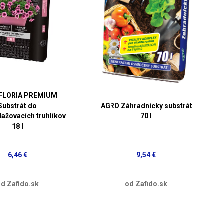
FLORIA PREMIUM
Substrát do
AGRO Záhradnícky substrát
ažovacích truhlíkov
70 l
18 l
6,46 €
9,54 €
d Zafido.sk
od Zafido.sk