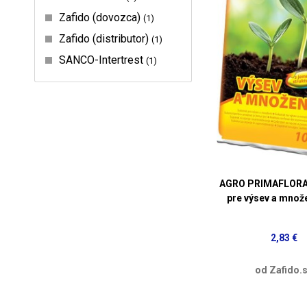
Zafido (dovozca)
1
Zafido (distributor)
1
SANCO-Intertrest
1
AGRO PRIMAFLORA 
pre výsev a množe
2,83 €
od Zafido.