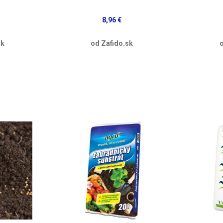
8,96 €
sk
od Zafido.sk
o