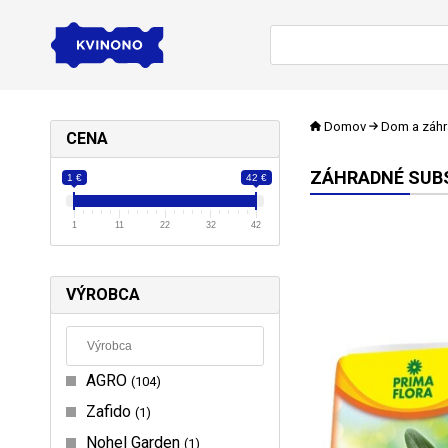
Domov
Dom a záh
CENA
ZÁHRADNÉ SUB
1 €
42 €
1
11
22
32
42
VÝROBCA
AGRO
104
Zafido
1
Nohel Garden
1