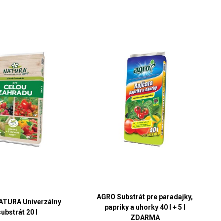
AGRO Substrát pre paradajky,
ATURA Univerzálny
papriky a uhorky 40 l + 5 l
substrát 20 l
ZDARMA