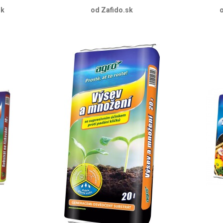
sk
od Zafido.sk
o