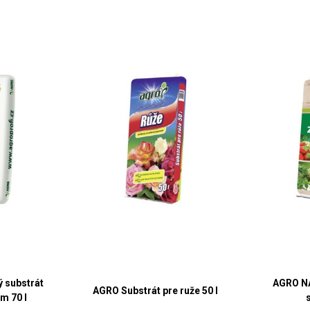
 substrát
AGRO N
AGRO Substrát pre ruže 50 l
m 70 l