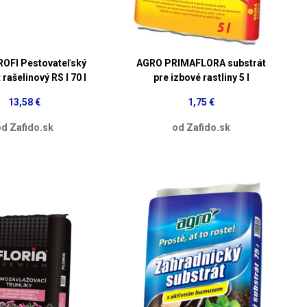
OFI Pestovateľský
AGRO PRIMAFLORA substrát
 rašelinový RS I 70 l
pre izbové rastliny 5 l
13,58 €
1,75 €
d Zafido.sk
od Zafido.sk