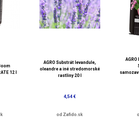
AGRO 
AGRO Substrát levandule,
Boom
oleandre a iné stredomorské
ATE 12 l
samozavl
rastliny 20 l
4,54 €
sk
od Zafido.sk
o