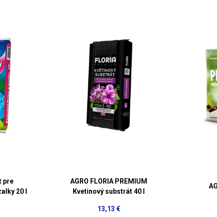
 pre
AGRO FLORIA PREMIUM
AG
alky 20 l
Kvetinový substrát 40 l
13,13 €