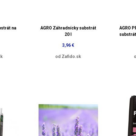
strát na
AGRO Záhradnícky substrát
AGRO PR
20 l
substrát
3,96 €
sk
od Zafido.sk
o