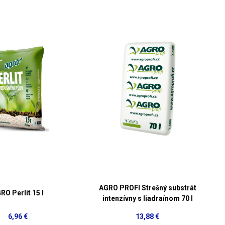
AGRO PROFI Strešný substrát
RO Perlit 15 l
intenzívny s liadraínom 70 l
6,96 €
13,88 €