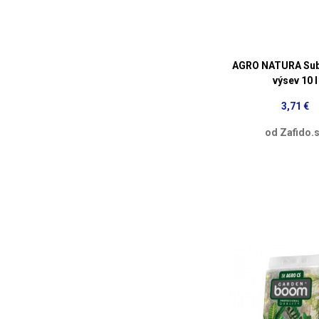
AGRO NATURA Sub
výsev 10 l
3,71 €
od Zafido.