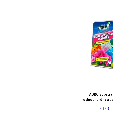
AGRO Substrát
rododendróny a az
4,54 €