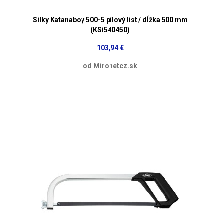
Silky Katanaboy 500-5 pílový list / dĺžka 500 mm
(KSi540450)
103,94 €
od Mironetcz.sk