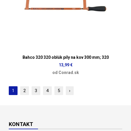
Bahco 320 320 oblúk píly na kov 300 mm; 320
13,99 €
od Conrad.sk
1
2
3
4
5
›
KONTAKT