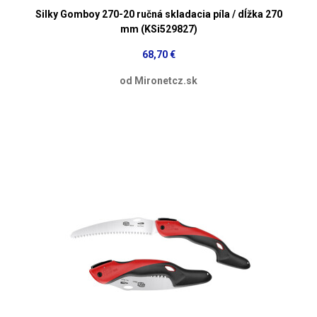
Silky Gomboy 270-20 ručná skladacia píla / dĺžka 270
mm (KSi529827)
68,70 €
od Mironetcz.sk