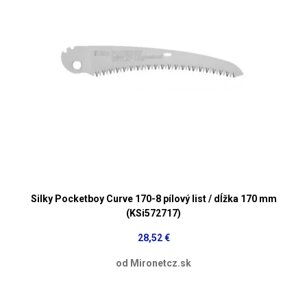
Silky Pocketboy Curve 170-8 pílový list / dĺžka 170 mm
(KSi572717)
28,52 €
od Mironetcz.sk