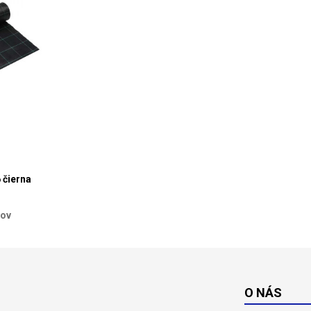
6 čierna
dov
O NÁS