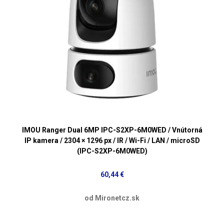
IMOU Ranger Dual 6MP IPC-S2XP-6M0WED / Vnútorná
IP kamera / 2304 × 1296 px / IR / Wi-Fi / LAN / microSD
(IPC-S2XP-6M0WED)
60,44 €
od Mironetcz.sk