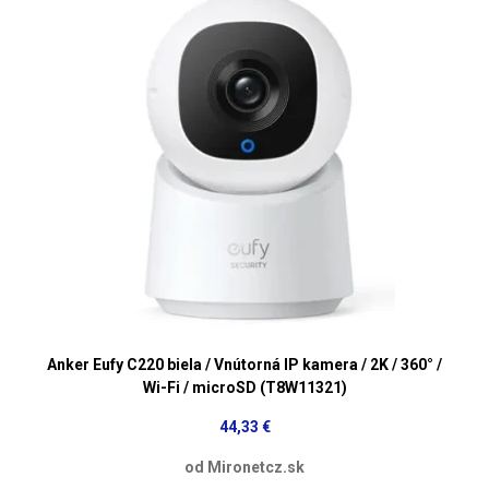
Anker Eufy C220 biela / Vnútorná IP kamera / 2K / 360° /
Wi-Fi / microSD (T8W11321)
44,33 €
od Mironetcz.sk