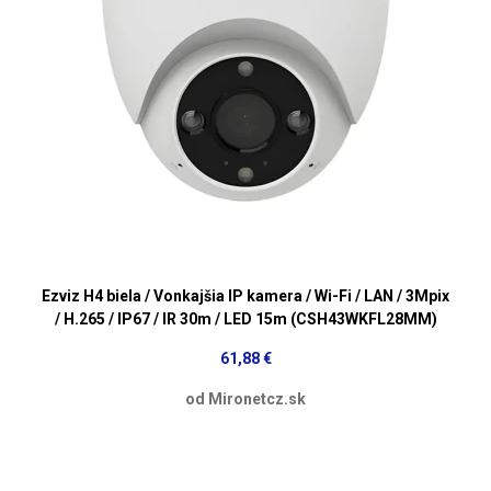
Ezviz H4 biela / Vonkajšia IP kamera / Wi-Fi / LAN / 3Mpix
/ H.265 / IP67 / IR 30m / LED 15m (CSH43WKFL28MM)
61,88 €
od Mironetcz.sk