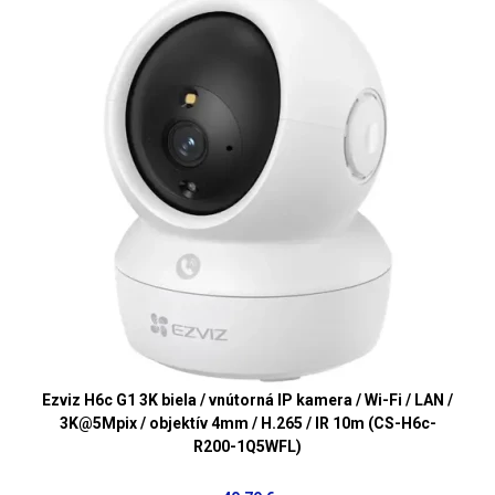
Ezviz H6c G1 3K biela / vnútorná IP kamera / Wi-Fi / LAN /
3K@5Mpix / objektív 4mm / H.265 / IR 10m (CS-H6c-
R200-1Q5WFL)