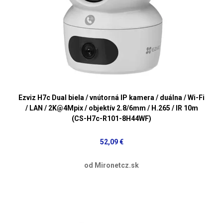
Ezviz H7c Dual biela / vnútorná IP kamera / duálna / Wi-Fi
/ LAN / 2K@4Mpix / objektív 2.8/6mm / H.265 / IR 10m
(CS-H7c-R101-8H44WF)
52,09 €
od Mironetcz.sk