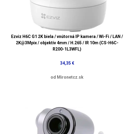
Ezviz H6C G1 2K biela / vnútorná IP kamera / Wi-Fi / LAN /
2K@3Mpix / objektív 4mm / H.265 / IR 10m (CS-H6C-
R200-1L3WFL)
34,35 €
od Mironetcz.sk