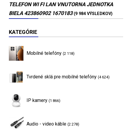
TELEFON WI FI LAN VNUTORNA JEDNOTKA
BIELA 423860902 1670183
(9 984 VÝSLEDKOV)
KATEGÓRIE
Mobilné telefóny
(2 118)
Tvrdené sklá pre mobilné telefóny
(4 624)
IP kamery
(1 866)
Audio - video káble
(2 278)