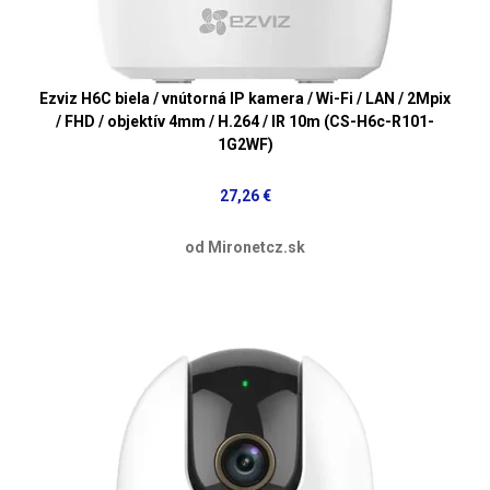
Ezviz H6C biela / vnútorná IP kamera / Wi-Fi / LAN / 2Mpix
/ FHD / objektív 4mm / H.264 / IR 10m (CS-H6c-R101-
1G2WF)
27,26 €
od Mironetcz.sk