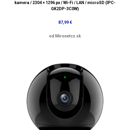
kamera / 2304 × 1296 px / Wi-Fi / LAN / microSD (IPC-
GK2DP-3C0W)
87,99 €
od Mironetcz.sk