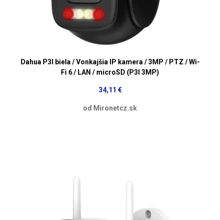
Dahua P3I biela / Vonkajšia IP kamera / 3MP / PTZ / Wi-
Fi 6 / LAN / microSD (P3I 3MP)
34,11 €
od Mironetcz.sk