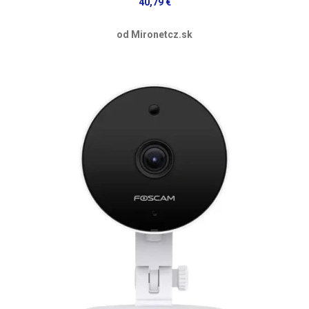
40,79 €
od Mironetcz.sk