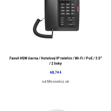
Fanvil H5W čierna / Hotelový IP telefón / Wi-Fi / PoE / 3.5"
/ 2 linky
68,74 €
od Mironetcz.sk