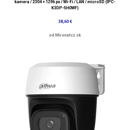
kamera / 2304 × 1296 px / Wi-Fi / LAN / microSD (IPC-
K3DP-5H0WF)
38,60 €
od Mironetcz.sk