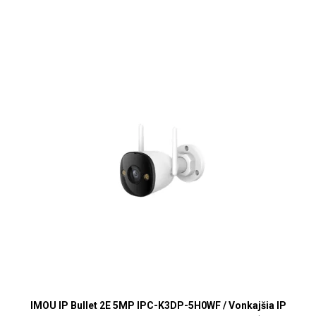
IMOU IP Bullet 2E 5MP IPC-K3DP-5H0WF / Vonkajšia IP