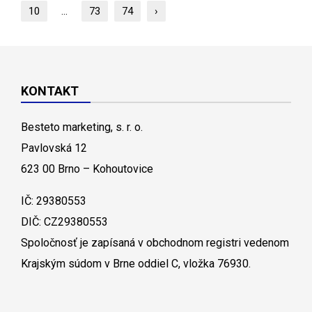
10
...
73
74
›
KONTAKT
Besteto marketing, s. r. o.
Pavlovská 12
623 00 Brno – Kohoutovice
IČ: 29380553
DIČ: CZ29380553
Spoločnosť je zapísaná v obchodnom registri vedenom
Krajským súdom v Brne oddiel C, vložka 76930.