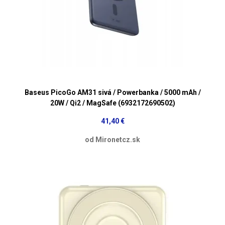
Baseus PicoGo AM31 sivá / Powerbanka / 5000 mAh /
20W / Qi2 / MagSafe (6932172690502)
41,40 €
od Mironetcz.sk