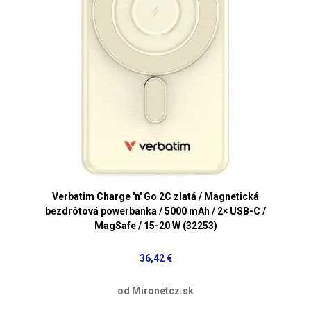
Verbatim Charge 'n' Go 2C zlatá / Magnetická
bezdrôtová powerbanka / 5000 mAh / 2× USB-C /
MagSafe / 15-20 W (32253)
36,42 €
od Mironetcz.sk