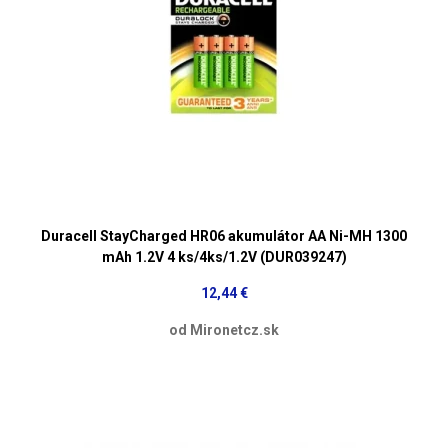
Duracell StayCharged HR06 akumulátor AA Ni-MH 1300
mAh 1.2V 4 ks/4ks/1.2V (DUR039247)
12,44 €
od Mironetcz.sk