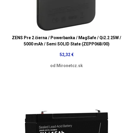
ZENS Pre 2 čierna / Powerbanka / MagSafe / Qi2.2 25W /
5000 mAh / Semi SOLID State (ZEPP06B/00)
52,32 €
od Mironetcz.sk