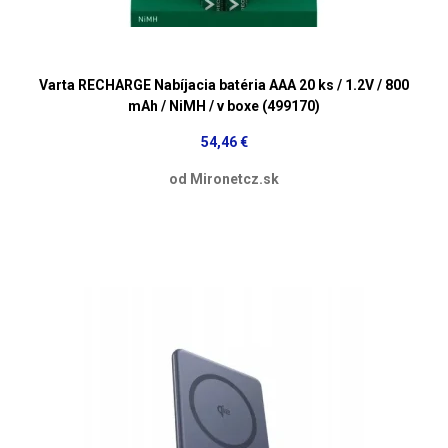
Varta RECHARGE Nabíjacia batéria AAA 20 ks / 1.2V / 800
mAh / NiMH / v boxe (499170)
54,46 €
od Mironetcz.sk