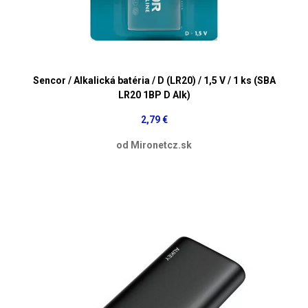
Sencor / Alkalická batéria / D (LR20) / 1,5 V / 1 ks (SBA
LR20 1BP D Alk)
2,79 €
od Mironetcz.sk