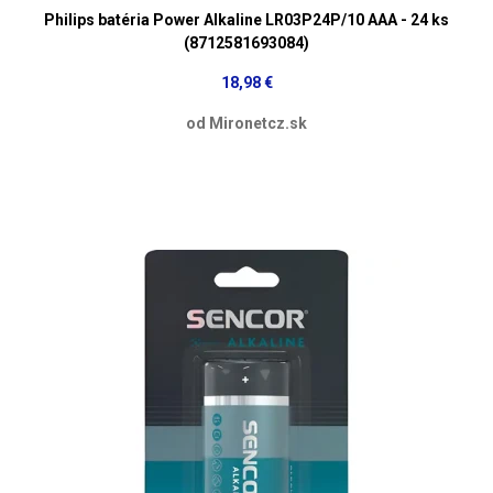
Philips batéria Power Alkaline LR03P24P/10 AAA - 24 ks
(8712581693084)
18,98 €
od Mironetcz.sk