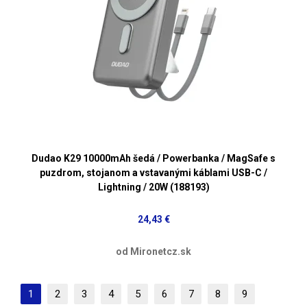
Dudao K29 10000mAh šedá / Powerbanka / MagSafe s
puzdrom, stojanom a vstavanými káblami USB-C /
Lightning / 20W (188193)
24,43 €
od Mironetcz.sk
1
2
3
4
5
6
7
8
9