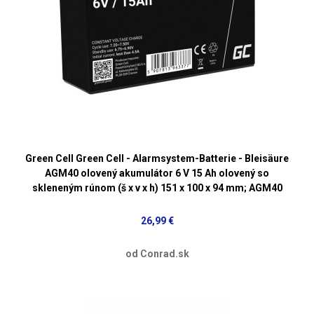
Green Cell Green Cell - Alarmsystem-Batterie - Bleisäure
AGM40 olovený akumulátor 6 V 15 Ah olovený so
skleneným rúnom (š x v x h) 151 x 100 x 94 mm; AGM40
26,99 €
od Conrad.sk