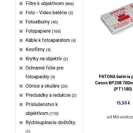
Filtre k objektívom
866
Foto - Video batérie
5
Fotoalbumy
45
Fotopapiere
165
Káble k fotoaparátom
4
Kinofilmy
4
Krytky na objektív
2
Ochranné fólie pre
fotoaparáty
PATONA batéria p
9
Canon BP208 700m
Očnice a okuláre
26
(PT1180)
Predsádky a redukcie
2
15,50 €
Príslušenstvo k
objektívom
110
od Mironetcz
Rýchloupínacie doštičky
1