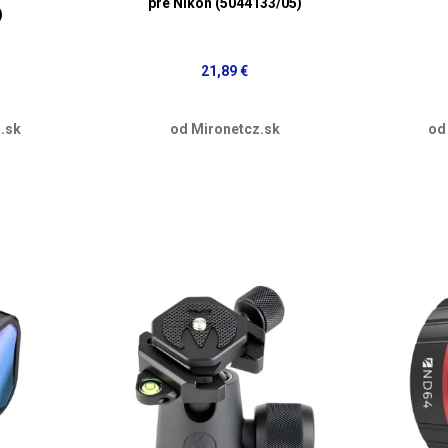
pre Nikon (5044133/05)
)
21,89 €
.sk
od Mironetcz.sk
od