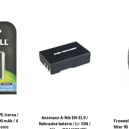
 čierna /
Ansmann A-Nik EN-EL9 /
600 mAh / 4
Freewel
Náhradné batérie / Li- ION /
sonic
filter 