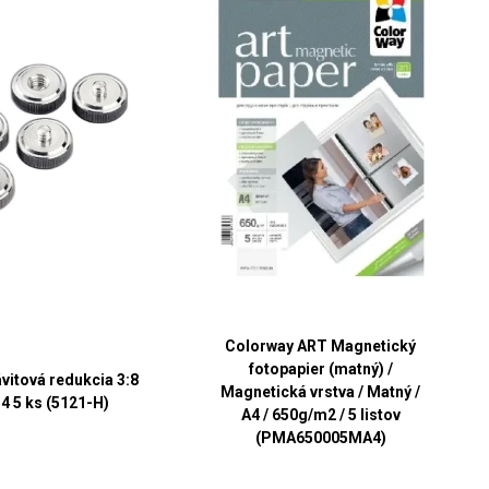
Colorway ART Magnetický
fotopapier (matný) /
vitová redukcia 3:8
Magnetická vrstva / Matný /
:4 5 ks (5121-H)
A4 / 650g/m2 / 5 listov
(PMA650005MA4)