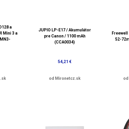
D128 a
JUPIO LP-E17 / Akumulátor
I Mini 3 a
Freewell
pre Canon / 1100 mAh
-MN3-
52-72m
(CCA0034)
54,21 €
.sk
od Mironetcz.sk
od