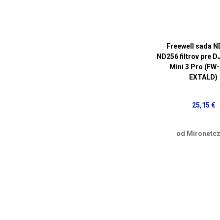
Freewell sada N
ND256 filtrov pre DJ
Mini 3 Pro (FW
EXTALD)
25,15 €
od Mironetcz