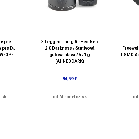
re pre
3 Legged Thing AirHed Neo
v pre DJI
2.0 Darkness / Statívová
Freewell
FW-OP-
guľová hlava / 521 g
OSMO Ac
(AHNEODARK)
84,59 €
.sk
od Mironetcz.sk
od