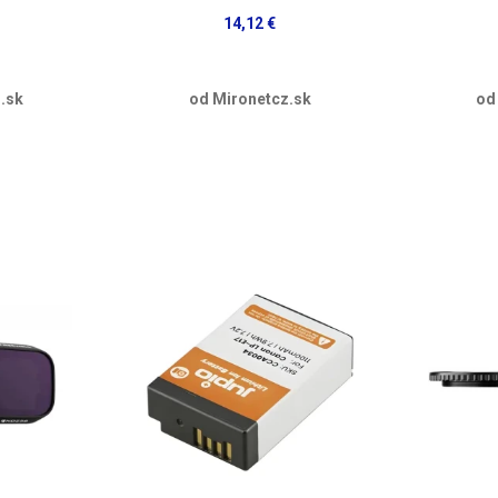
14,12 €
.sk
od Mironetcz.sk
od