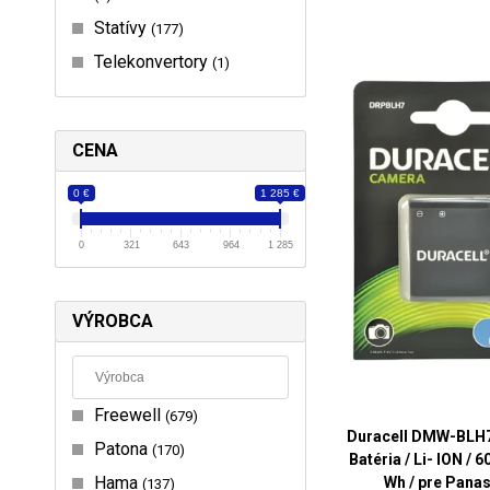
Statívy
177
Telekonvertory
1
CENA
0 €
1 285 €
0
321
643
964
1 285
VÝROBCA
Freewell
679
Duracell DMW-BLH7E
Patona
170
Batéria / Li- ION / 
Hama
Wh / pre Pana
137