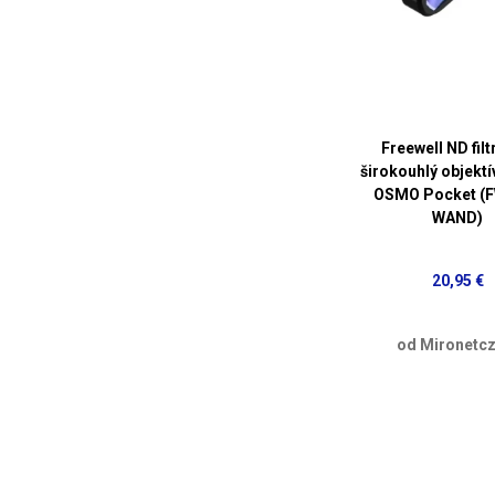
Freewell ND filt
širokouhlý objektí
OSMO Pocket (
WAND)
20,95 €
od Mironetcz