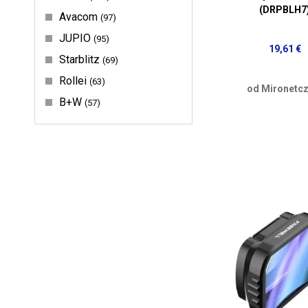
(DRPBLH7
Avacom
97
JUPIO
95
19,61 €
Starblitz
69
Rollei
63
od Mironetcz
B+W
57