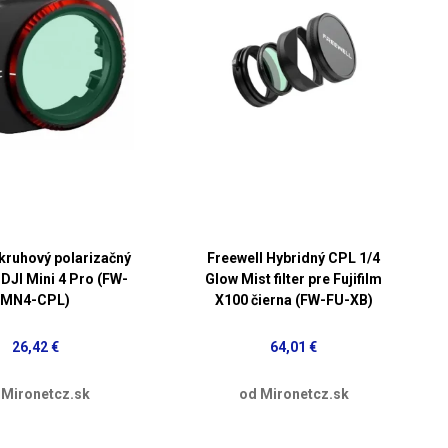
 kruhový polarizačný
Freewell Hybridný CPL 1/4
e DJI Mini 4 Pro (FW-
Glow Mist filter pre Fujifilm
MN4-CPL)
X100 čierna (FW-FU-XB)
26,42 €
64,01 €
 Mironetcz.sk
od Mironetcz.sk