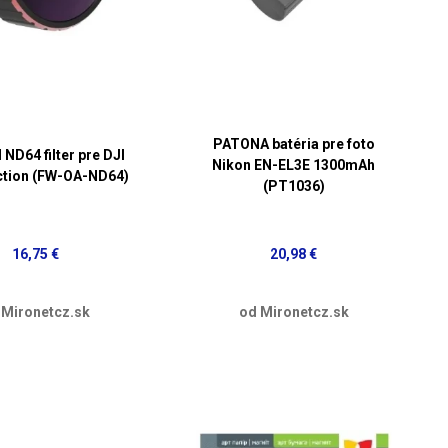
PATONA batéria pre foto
 ND64 filter pre DJI
Nikon EN-EL3E 1300mAh
tion (FW-OA-ND64)
(PT1036)
16,75 €
20,98 €
 Mironetcz.sk
od Mironetcz.sk