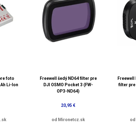
re foto
Freewell šedý ND64 filter pre
Freewell
Ah Li-Ion
DJI OSMO Pocket 3 (FW-
filter pr
OP3-ND64)
20,95 €
.sk
od Mironetcz.sk
od