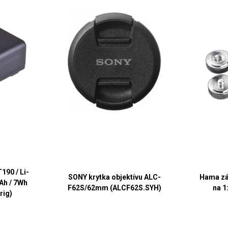
90 / Li-
SONY krytka objektívu ALC-
Hama zá
mAh / 7Wh
F62S/62mm (ALCF62S.SYH)
na 1
rig)