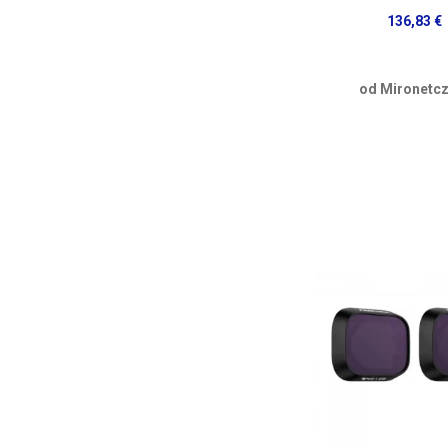
136,83 €
od Mironetcz