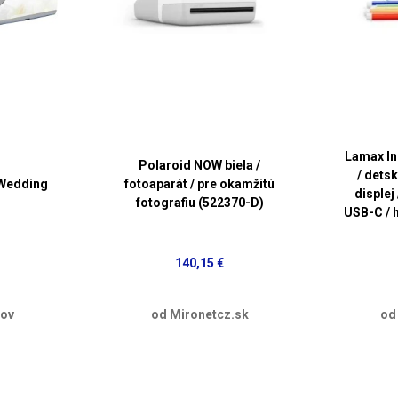
Lamax In
Polaroid NOW biela /
/ detsk
 Wedding
fotoaparát / pre okamžitú
displej
fotografiu (522370-D)
USB-C / 
140,15 €
dov
od Mironetcz.sk
od