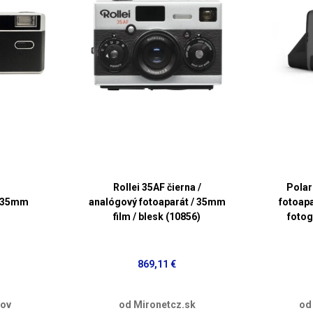
Rollei 35AF čierna /
Polar
e 35mm
analógový fotoaparát / 35mm
fotoapa
film / blesk (10856)
fotog
869,11 €
dov
od Mironetcz.sk
od