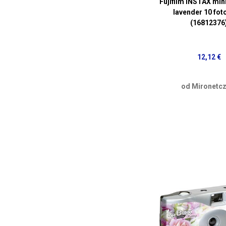
Fujifilm INSTAX mini
lavender 10 foto
(16812376
12,12 €
od Mironetcz