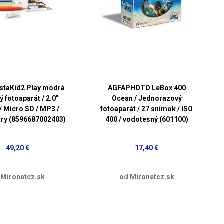
staKid2 Play modrá
AGFAPHOTO LeBox 400
ý fotoaparát / 2.0"
Ocean / Jednorazový
 / Micro SD / MP3 /
fotoaparát / 27 snímok / ISO
hry (8596687002403)
400 / vodotesný (601100)
49,20 €
17,40 €
 Mironetcz.sk
od Mironetcz.sk