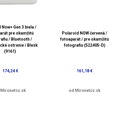
 Now+ Gen 3 biela /
arát pre okamžitú
Polaroid NOW červená /
afiu / Bluetooth /
fotoaparát / pre okamžitú
cké ostrenie / Blesk
fotografiu (522405-D)
(9161)
174,24 €
161,18 €
 Mironetcz.sk
od Mironetcz.sk