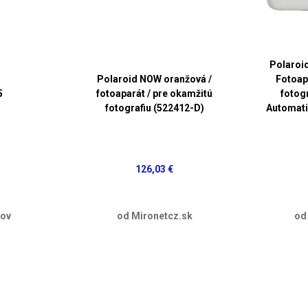
Polaroid
Polaroid NOW oranžová /
Fotoap
5
fotoaparát / pre okamžitú
fotogr
fotografiu (522412-D)
Automati
126,03 €
dov
od Mironetcz.sk
od