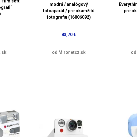
 Film soft
modrá / analógový
Everythin
grafií
fotoaparát / pre okamžitú
pre ok
)
fotografiu (16806092)
83,70 €
.sk
od Mironetcz.sk
od