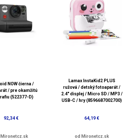
Lamax InstaKid2 PLUS
oid NOW čierna /
ružová / detský fotoaparát /
rát / pre okamžitú
2.4" displej / Micro SD / MP3 /
rafiu (522377-D)
USB-C / hry (8596687002700)
92,34 €
64,19 €
 Mironetcz.sk
od Mironetcz.sk