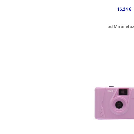
16,24 €
od Mironetcz