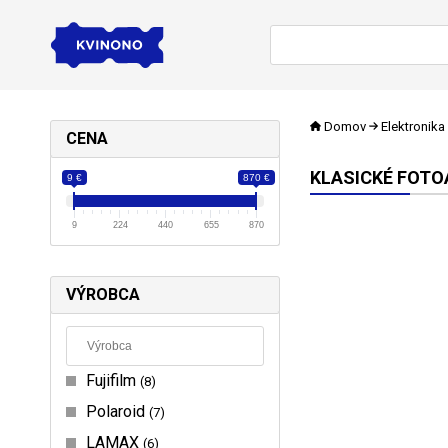
Domov
Elektronika
CENA
KLASICKÉ FOT
9 €
870 €
9
224
440
655
870
VÝROBCA
Fujifilm
8
Polaroid
7
LAMAX
6