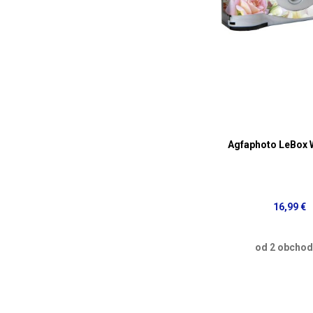
Agfaphoto LeBox
16,99 €
od 2 obcho