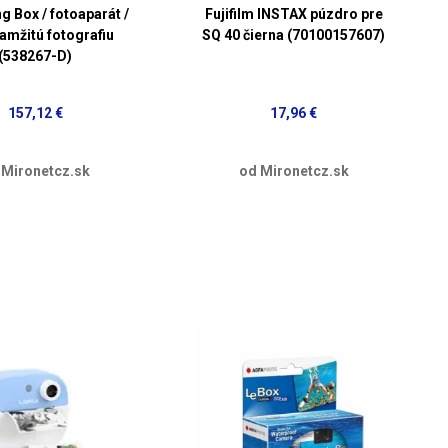
g Box / fotoaparát /
Fujifilm INSTAX púzdro pre
amžitú fotografiu
SQ 40 čierna (70100157607)
(538267-D)
157,12 €
17,96 €
 Mironetcz.sk
od Mironetcz.sk