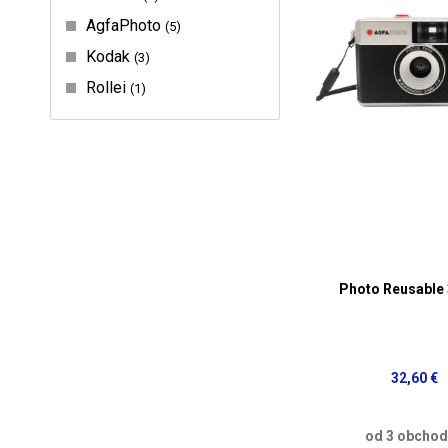
AgfaPhoto
5
Kodak
3
Rollei
1
Photo Reusabl
32,60 €
od 3 obcho