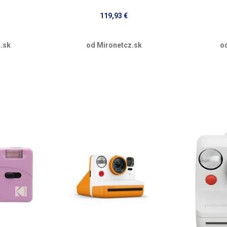
119,93 €
.sk
od Mironetcz.sk
o