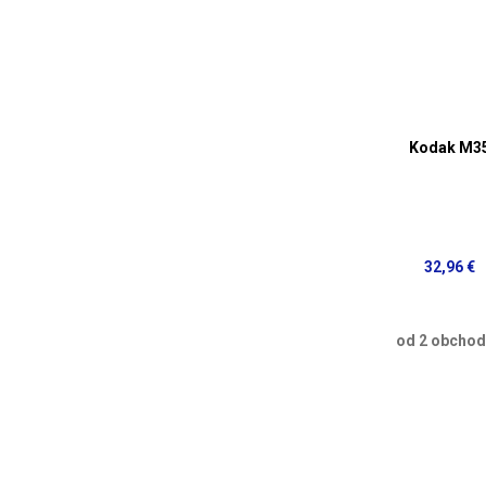
Kodak M3
32,96 €
od 2 obcho