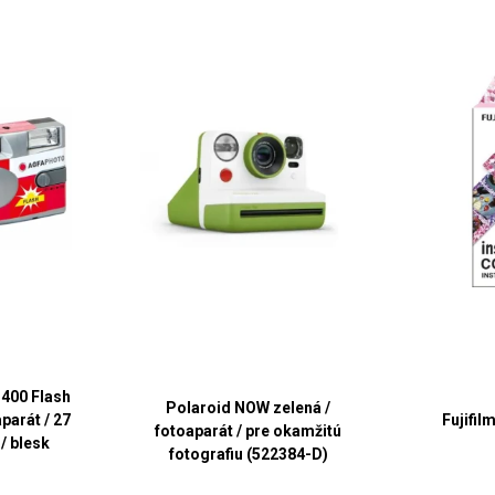
400 Flash
Polaroid NOW zelená /
parát / 27
Fujifil
fotoaparát / pre okamžitú
/ blesk
fotografiu (522384-D)