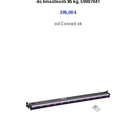
do hmostnosti:85 kg; 59007041
295,00 €
od Conrad.sk