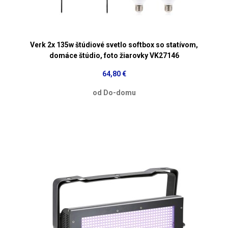
Verk 2x 135w štúdiové svetlo softbox so statívom,
domáce štúdio, foto žiarovky VK27146
64,80 €
od Do-domu