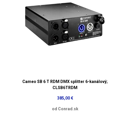
Cameo SB 6 T RDM DMX splitter 6-kanálový;
CLSB6TRDM
385,00 €
od Conrad.sk