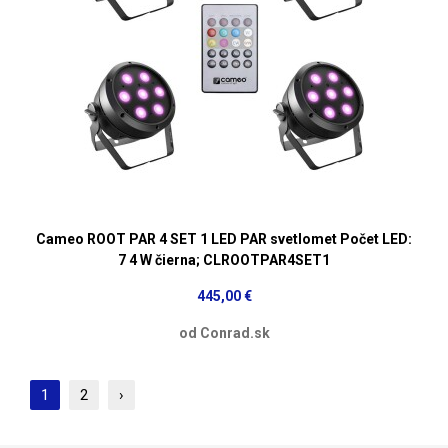
Cameo ROOT PAR 4 SET 1 LED PAR svetlomet Počet LED:
7 4 W čierna; CLROOTPAR4SET1
445,00 €
od Conrad.sk
1
2
›