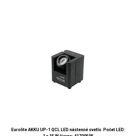
Eurolite AKKU UP-1 QCL LED nástenné svetlo Počet LED:
1 x 15 W čierna; 41700505