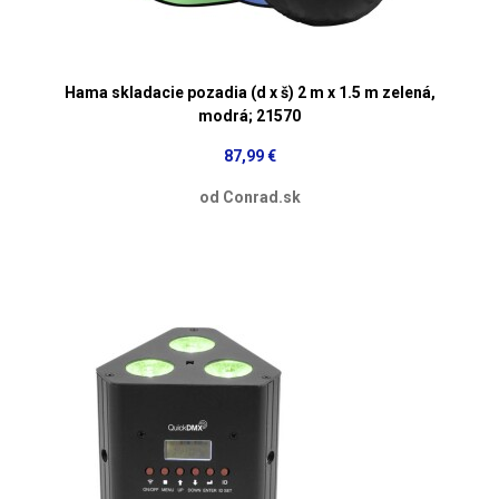
Hama skladacie pozadia (d x š) 2 m x 1.5 m zelená,
modrá; 21570
87,99 €
od Conrad.sk