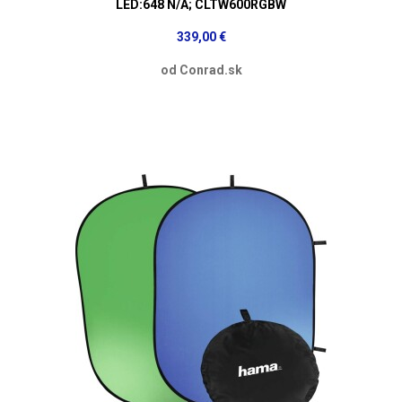
LED:648 N/A; CLTW600RGBW
339,00 €
od Conrad.sk