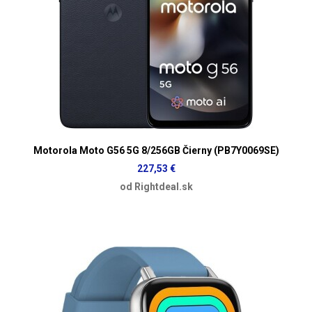
Motorola Moto G56 5G 8/256GB Čierny (PB7Y0069SE)
227,53 €
od Rightdeal.sk