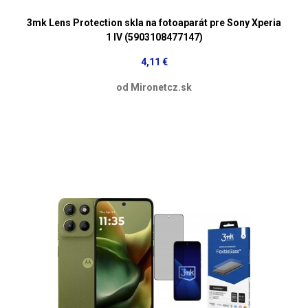
3mk Lens Protection skla na fotoaparát pre Sony Xperia
1 IV (5903108477147)
4,11 €
od Mironetcz.sk