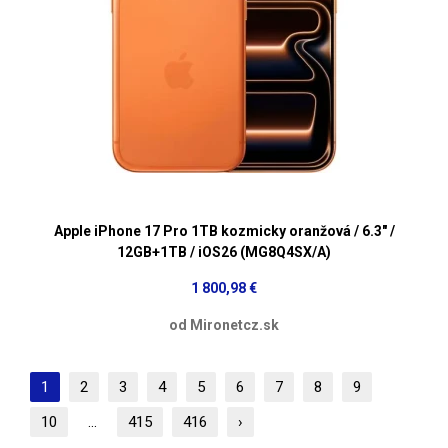
Apple iPhone 17 Pro 1TB kozmicky oranžová / 6.3" /
12GB+1TB / iOS26 (MG8Q4SX/A)
1 800,98 €
od Mironetcz.sk
1
2
3
4
5
6
7
8
9
10
...
415
416
›