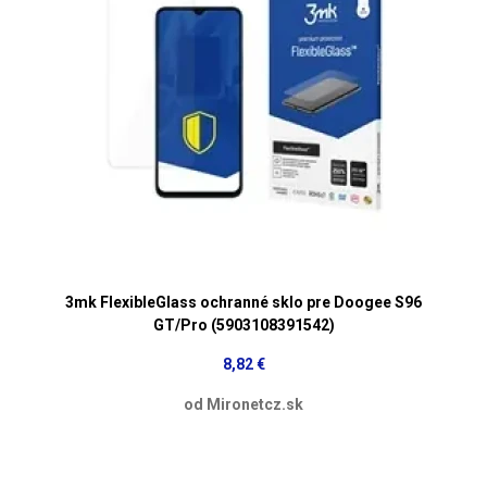
3mk FlexibleGlass ochranné sklo pre Doogee S96
GT/Pro (5903108391542)
8,82 €
od Mironetcz.sk