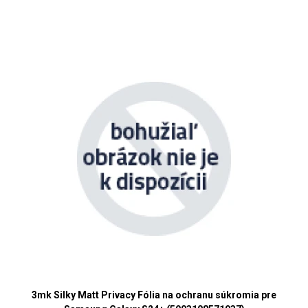
3mk Silky Matt Privacy Fólia na ochranu súkromia pre