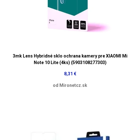
3mk Lens Hybridné sklo ochrana kamery pre XIAOMI Mi
Note 10 Lite (4ks) (5903108277303)
8,31 €
od Mironetcz.sk