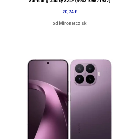
Samsung Galaxy S24+ (5903108571937)
20,74 €
od Mironetcz.sk