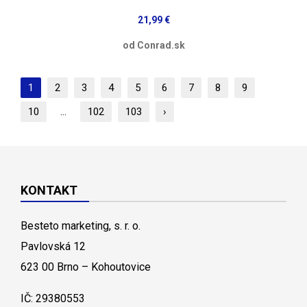
21,99 €
od Conrad.sk
1
2
3
4
5
6
7
8
9
10
...
102
103
›
KONTAKT
Besteto marketing, s. r. o.
Pavlovská 12
623 00 Brno – Kohoutovice
IČ: 29380553