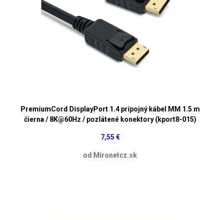
PremiumCord DisplayPort 1.4 prípojný kábel MM 1.5 m
čierna / 8K@60Hz / pozlátené konektory (kport8-015)
7,55 €
od Mironetcz.sk