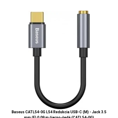
Baseus CATL54-0G L54 Redukcia USB-C (M) - Jack 3.5
mm (F) 0.09 m čierno-šedá (CATL54-0G)