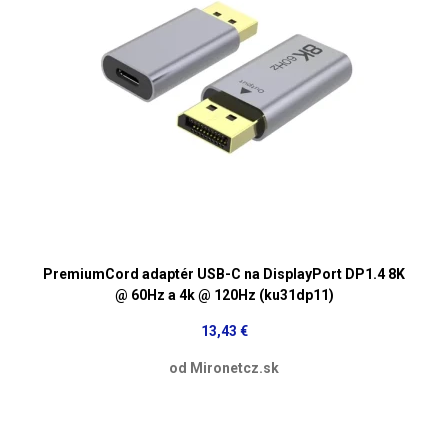
PremiumCord adaptér USB-C na DisplayPort DP1.4 8K
@ 60Hz a 4k @ 120Hz (ku31dp11)
13,43 €
od Mironetcz.sk