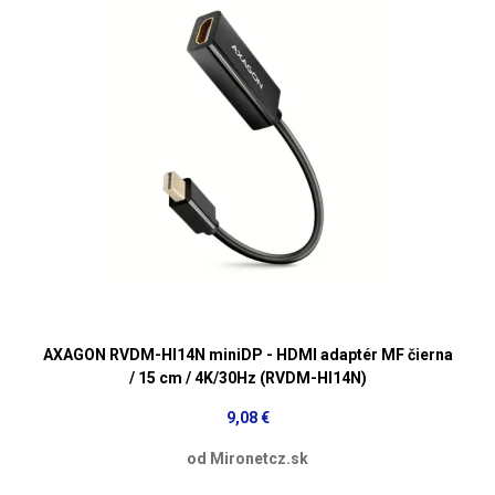
AXAGON RVDM-HI14N miniDP - HDMI adaptér MF čierna
/ 15 cm / 4K/30Hz (RVDM-HI14N)
9,08 €
od Mironetcz.sk