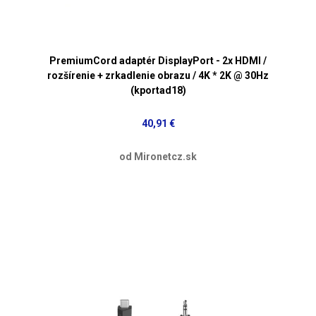
PremiumCord adaptér DisplayPort - 2x HDMI /
rozšírenie + zrkadlenie obrazu / 4K * 2K @ 30Hz
(kportad18)
40,91 €
od Mironetcz.sk