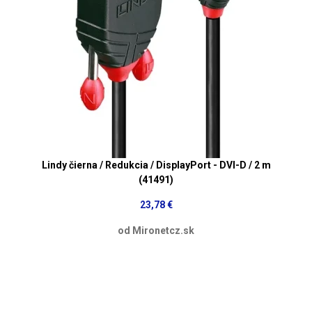
Lindy čierna / Redukcia / DisplayPort - DVI-D / 2 m
(41491)
23,78 €
od Mironetcz.sk