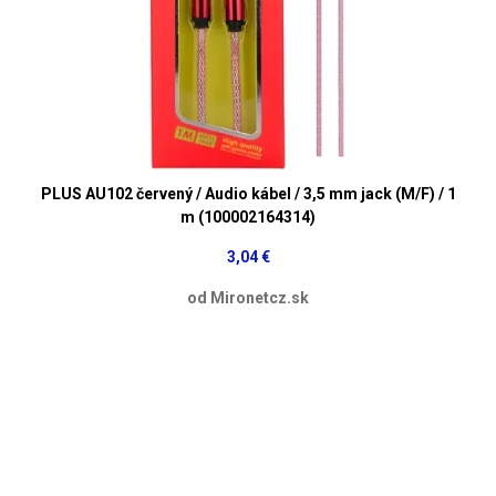
PLUS AU102 červený / Audio kábel / 3,5 mm jack (M/F) / 1
m (100002164314)
3,04 €
od Mironetcz.sk