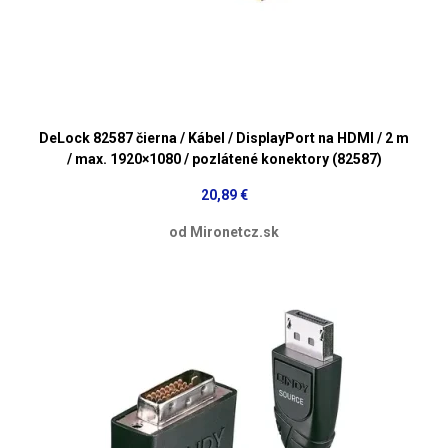
DeLock 82587 čierna / Kábel / DisplayPort na HDMI / 2 m
/ max. 1920×1080 / pozlátené konektory (82587)
20,89 €
od Mironetcz.sk