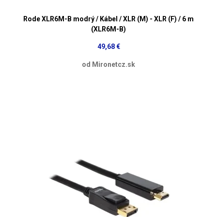
Rode XLR6M-B modrý / Kábel / XLR (M) - XLR (F) / 6 m
(XLR6M-B)
49,68 €
od Mironetcz.sk