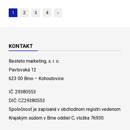
1
2
3
4
›
KONTAKT
Besteto marketing, s. r. o.
Pavlovská 12
623 00 Brno – Kohoutovice
IČ: 29380553
DIČ: CZ29380553
Spoločnosť je zapísaná v obchodnom registri vedenom
Krajským súdom v Brne oddiel C, vložka 76930.