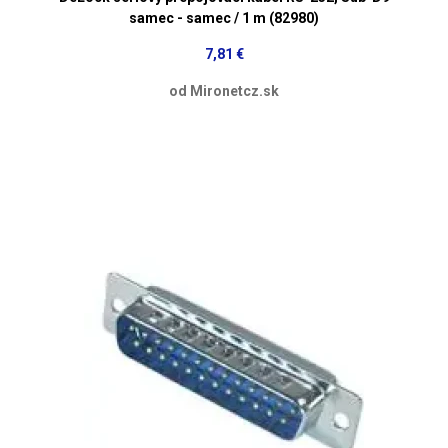
samec - samec / 1 m (82980)
7,81 €
od Mironetcz.sk