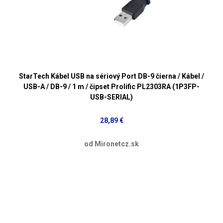
StarTech Kábel USB na sériový Port DB-9 čierna / Kábel /
USB-A / DB-9 / 1 m / čipset Prolific PL2303RA (1P3FP-
USB-SERIAL)
28,89 €
od Mironetcz.sk