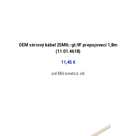
OEM sériový kábel 25Mlt;-gt;9F prepojovací 1,8m
(11.01.4618)
11,45 €
od Mironetcz.sk