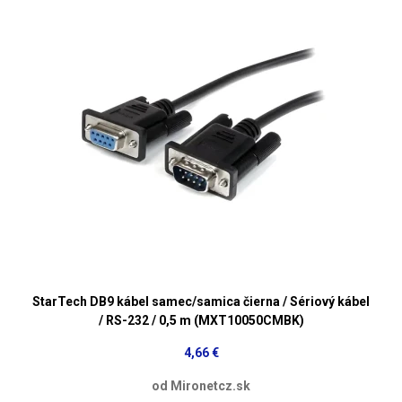
StarTech DB9 kábel samec/samica čierna / Sériový kábel
/ RS-232 / 0,5 m (MXT10050CMBK)
4,66 €
od Mironetcz.sk