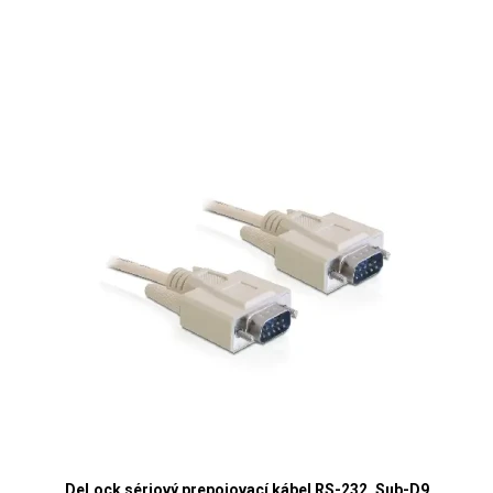
DeLock sériový prepojovací kábel RS-232, Sub-D9