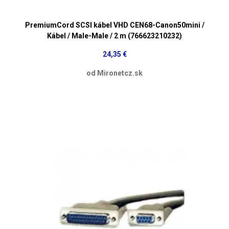
PremiumCord SCSI kábel VHD CEN68-Canon50mini /
Kábel / Male-Male / 2 m (766623210232)
24,35 €
od Mironetcz.sk