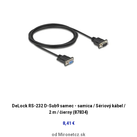
DeLock RS-232 D-Sub9 samec - samica / Sériový kábel /
2 m / čierny (87834)
8,41 €
od Mironetcz.sk