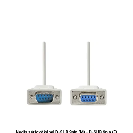
Nedis sériový kábel D-SUB 9pin (M) - D-SUB 9pin (F)