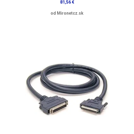
81,56 €
od Mironetcz.sk