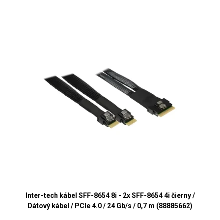
Inter-tech kábel SFF-8654 8i - 2x SFF-8654 4i čierny /
Dátový kábel / PCIe 4.0 / 24 Gb/s / 0,7 m (88885662)