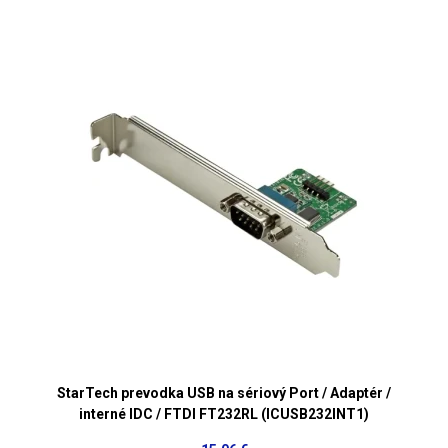
StarTech prevodka USB na sériový Port / Adaptér /
interné IDC / FTDI FT232RL (ICUSB232INT1)