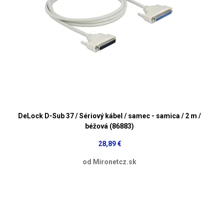
DeLock D-Sub 37 / Sériový kábel / samec - samica / 2 m /
béžová (86883)
28,89 €
od Mironetcz.sk