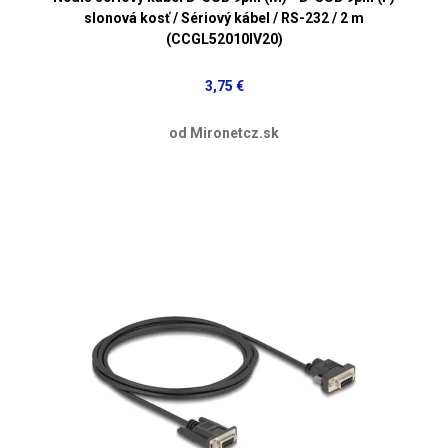
slonová kosť / Sériový kábel / RS-232 / 2 m
(CCGL52010IV20)
3,75 €
od Mironetcz.sk