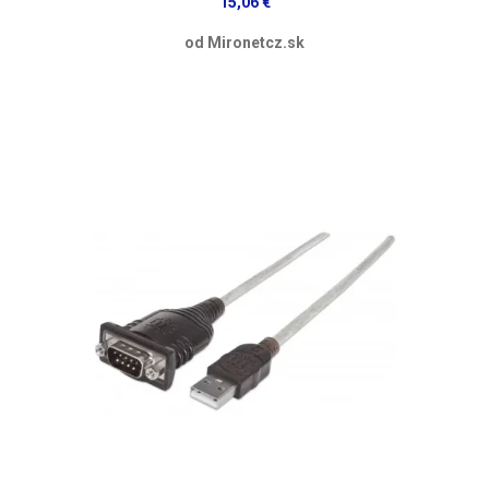
15,06 €
od Mironetcz.sk