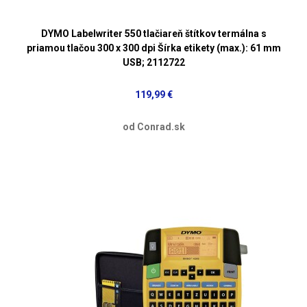
DYMO Labelwriter 550 tlačiareň štítkov termálna s
priamou tlačou 300 x 300 dpi Šírka etikety (max.): 61 mm
USB; 2112722
119,99 €
od Conrad.sk