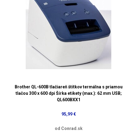
Brother QL-600B tlačiareň štítkov termálna s priamou
tlačou 300 x 600 dpi Šírka etikety (max.): 62 mm USB;
QL600BXX1
95,99 €
od Conrad.sk