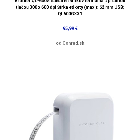
Brother QL-600G tlačiareň štítkov termálna s priamou
tlačou 300 x 600 dpi Šírka etikety (max.): 62 mm USB;
QL600GXX1
95,99 €
od Conrad.sk