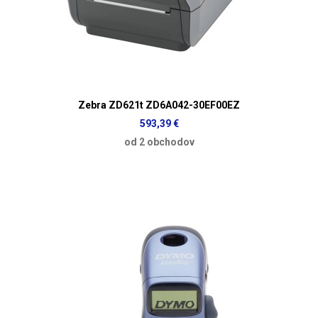
Zebra ZD621t ZD6A042-30EF00EZ
593,39 €
od 2 obchodov