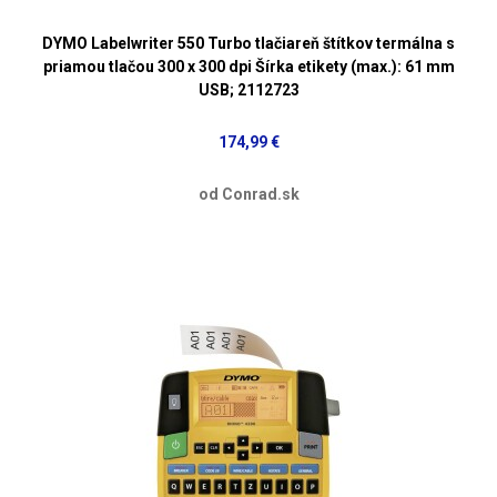
DYMO Labelwriter 550 Turbo tlačiareň štítkov termálna s
priamou tlačou 300 x 300 dpi Šírka etikety (max.): 61 mm
USB; 2112723
174,99 €
od Conrad.sk