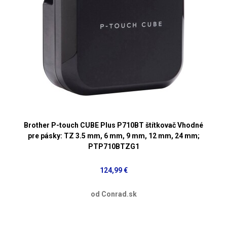
Brother P-touch CUBE Plus P710BT štítkovač Vhodné
pre pásky: TZ 3.5 mm, 6 mm, 9 mm, 12 mm, 24 mm;
PTP710BTZG1
124,99 €
od Conrad.sk