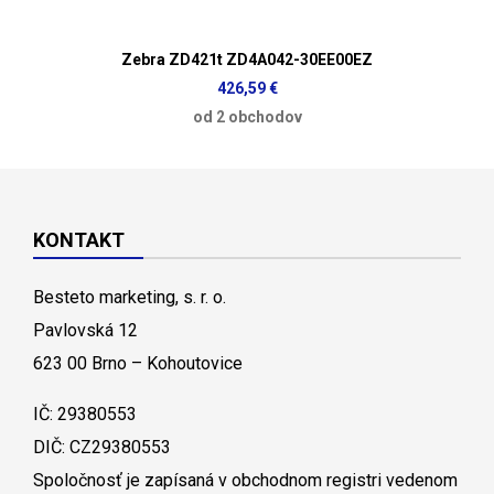
Zebra ZD421t ZD4A042-30EE00EZ
426,59 €
od 2 obchodov
KONTAKT
Besteto marketing, s. r. o.
Pavlovská 12
623 00 Brno – Kohoutovice
IČ: 29380553
DIČ: CZ29380553
Spoločnosť je zapísaná v obchodnom registri vedenom