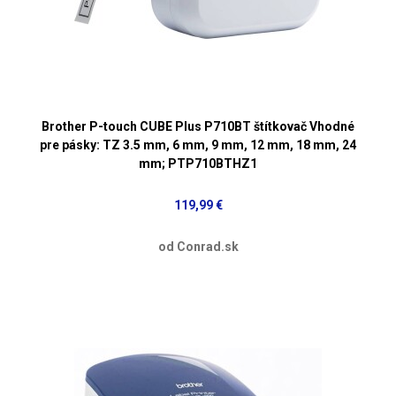
Brother P-touch CUBE Plus P710BT štítkovač Vhodné
pre pásky: TZ 3.5 mm, 6 mm, 9 mm, 12 mm, 18 mm, 24
mm; PTP710BTHZ1
119,99 €
od Conrad.sk