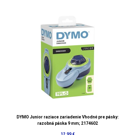
DYMO Junior raziace zariadenie Vhodné pre pásky:
razobná páska 9 mm; 2174602
12,99 €