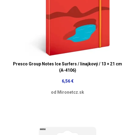
Presco Group Notes Ice Surfers / linajkový / 13 × 21 cm
(A-4106)
6,56 €
od Mironetcz.sk