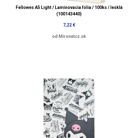
Fellowes A5 Light / Laminovacia fólia / 100ks / lesklá
(100143440)
7,22 €
od Mironetcz.sk