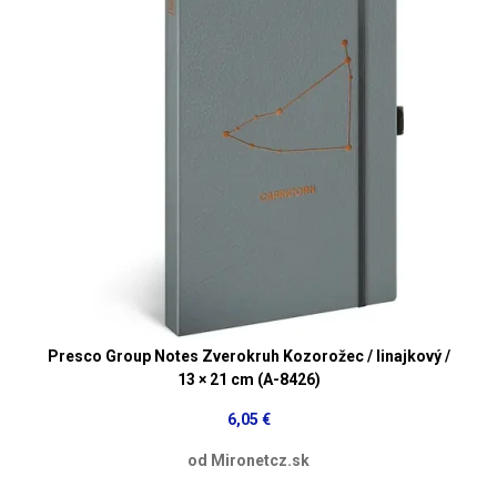
Presco Group Notes Zverokruh Kozorožec / linajkový /
13 × 21 cm (A-8426)
6,05 €
od Mironetcz.sk