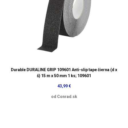
Durable DURALINE GRIP 109601 Anti-slip tape čierna (d x
š) 15 m x 50 mm 1 ks; 109601
43,99 €
od Conrad.sk