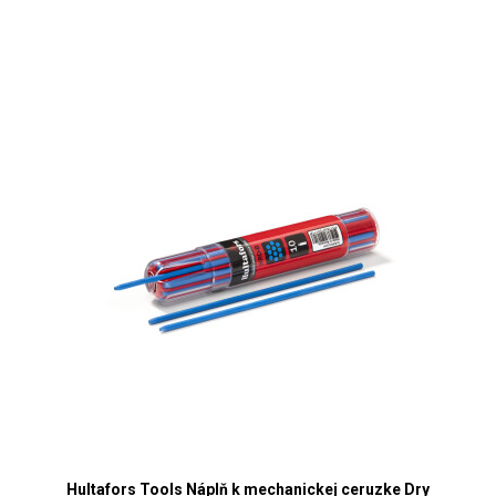
Hultafors Tools Náplň k mechanickej ceruzke Dry