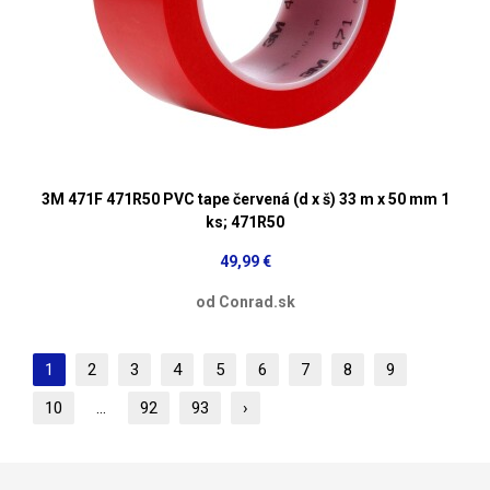
3M 471F 471R50 PVC tape červená (d x š) 33 m x 50 mm 1
ks; 471R50
49,99 €
od Conrad.sk
1
2
3
4
5
6
7
8
9
10
...
92
93
›