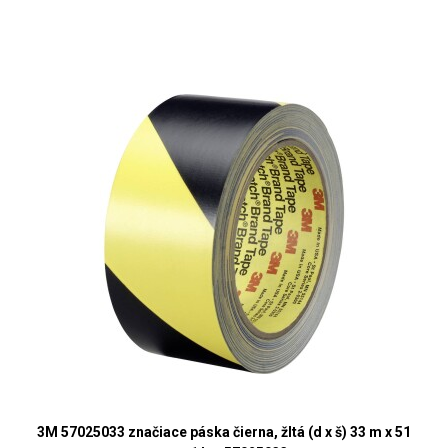
3M 57025033 značiace páska čierna, žltá (d x š) 33 m x 51