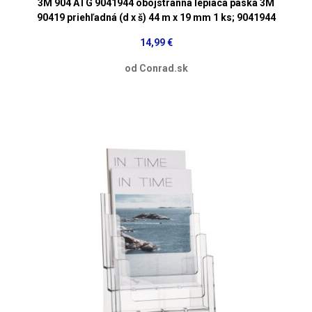
3M 904 ATG 9041944 obojstranná lepiaca páska 3M
90419 priehľadná (d x š) 44 m x 19 mm 1 ks; 9041944
14,99 €
od Conrad.sk