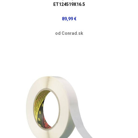
ET124519X16.5
89,99 €
od Conrad.sk