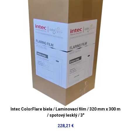
Intec ColorFlare biela / Laminovací film / 320 mm x 300 m
/ spotový lesklý / 3"
228,21 €