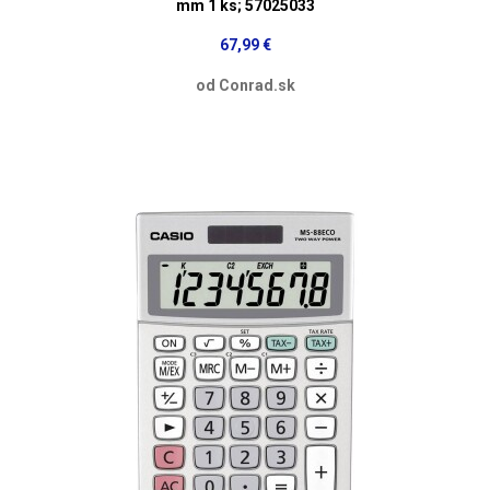
mm 1 ks; 57025033
67,99 €
od Conrad.sk