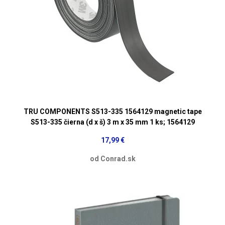
TRU COMPONENTS S513-335 1564129 magnetic tape
S513-335 čierna (d x š) 3 m x 35 mm 1 ks; 1564129
17,99 €
od Conrad.sk