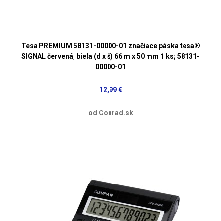
Tesa PREMIUM 58131-00000-01 značiace páska tesa®
SIGNAL červená, biela (d x š) 66 m x 50 mm 1 ks; 58131-
00000-01
12,99 €
od Conrad.sk