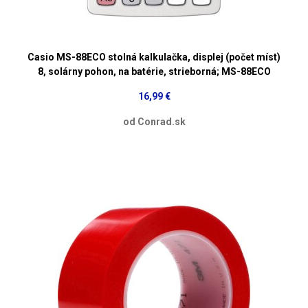
Casio MS-88ECO stolná kalkulačka, displej (počet míst)
8, solárny pohon, na batérie, strieborná; MS-88ECO
16,99 €
od Conrad.sk