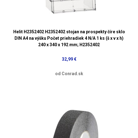
Helit H2352402 H2352402 stojan na prospekty číre sklo
DIN A4 na výšku Počet priehradiek 4 N/A 1 ks (š x v x h)
240 x 340 x 192 mm; H2352402
32,99 €
od Conrad.sk