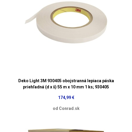
Deko Light 3M 930405 obojstranná lepiaca páska
priehľadná (d x š) 55 m x 10 mm 1 ks; 930405
174,99 €
od Conrad.sk