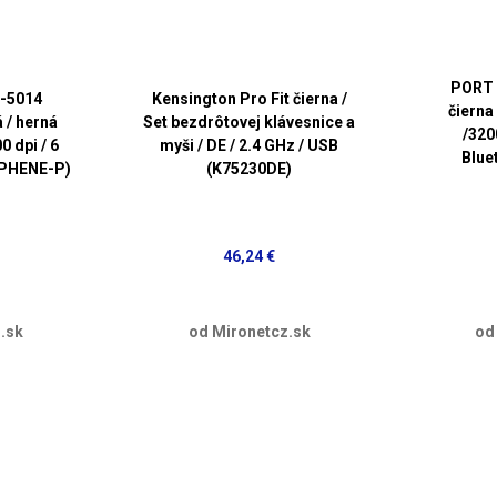
PORT 
M-5014
Kensington Pro Fit čierna /
čierna
/ herná
Set bezdrôtovej klávesnice a
/320
0 dpi / 6
myši / DE / 2.4 GHz / USB
Blue
RAPHENE-P)
(K75230DE)
46,24 €
.sk
od Mironetcz.sk
od