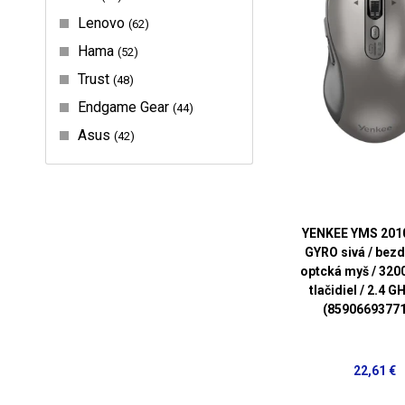
Lenovo
62
Hama
52
Trust
48
Endgame Gear
44
Asus
42
YENKEE YMS 201
GYRO sivá / bez
optcká myš / 3200
tlačidiel / 2.4 G
(8590669377
22,61 €