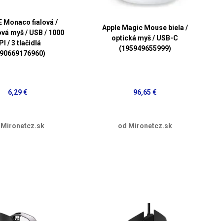
 Monaco fialová /
Apple Magic Mouse biela /
vá myš / USB / 1000
optická myš / USB-C
I / 3 tlačidlá
(195949655999)
590669176960)
6,29 €
96,65 €
 Mironetcz.sk
od Mironetcz.sk