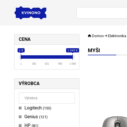
Domov
Elektronika
CENA
MYŠI
1 €
1 040 €
1
261
521
780
1 040
VÝROBCA
Logitech
153
Genius
121
HP
81