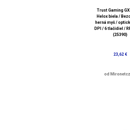
Trust Gaming G
Helox biela / Bez
herná myš / optick
DPI / 6 tlačidiel /
(25390)
23,62 €
od Mironetcz