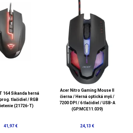
Acer Nitro Gaming Mouse II
T 164 Sikanda herná
čierna / Herná optická myš /
prog. tlačidiel / RGB
7200 DPI / 6 tlačidiel / USB-A
ietenie (21726-T)
(GP.MCE11.039)
41,97 €
24,13 €