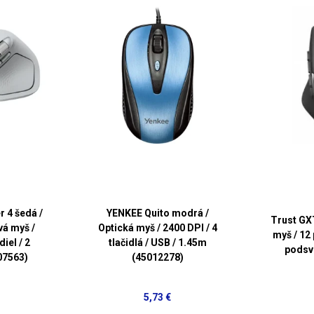
 4 šedá /
YENKEE Quito modrá /
Trust GX
vá myš /
Optická myš / 2400 DPI / 4
myš / 12 
diel / 2
tlačidlá / USB / 1.45m
podsv
07563)
(45012278)
5,73 €