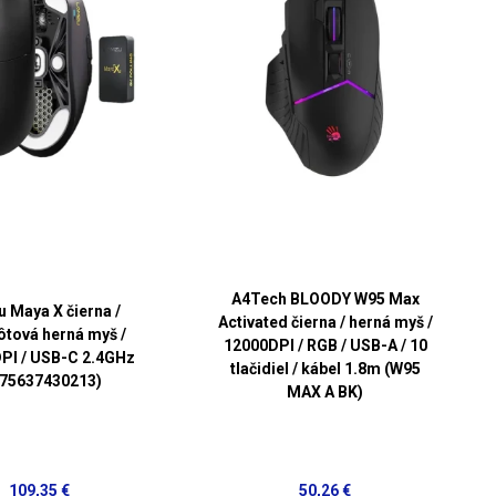
A4Tech BLOODY W95 Max
 Maya X čierna /
Activated čierna / herná myš /
tová herná myš /
12000DPI / RGB / USB-A / 10
PI / USB-C 2.4GHz
tlačidiel / kábel 1.8m (W95
975637430213)
MAX A BK)
109,35 €
50,26 €