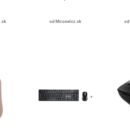
.sk
od Mironetcz.sk
od