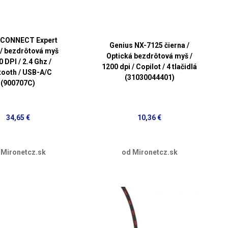
CONNECT Expert
Genius NX-7125 čierna /
 / bezdrôtová myš
Optická bezdrôtová myš /
0 DPI / 2.4 Ghz /
1200 dpi / Copilot / 4 tlačidlá
tooth / USB-A/C
(31030044401)
(900707C)
34,65 €
10,36 €
 Mironetcz.sk
od Mironetcz.sk