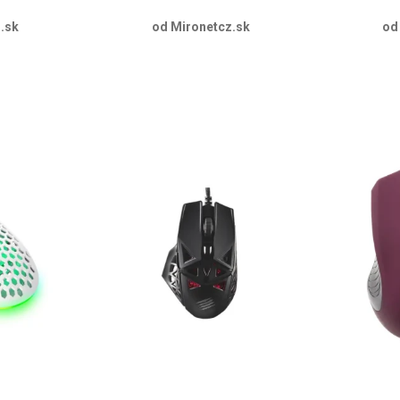
.sk
od Mironetcz.sk
od