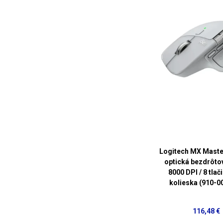
Logitech MX Master
optická bezdrôto
8000 DPI / 8 tlači
kolieska (910-0
116,48 €