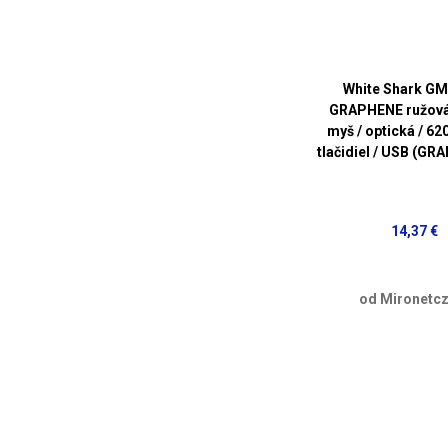
White Shark G
GRAPHENE ružová 
myš / optická / 620
tlačidiel / USB (G
14,37 €
od Mironetcz