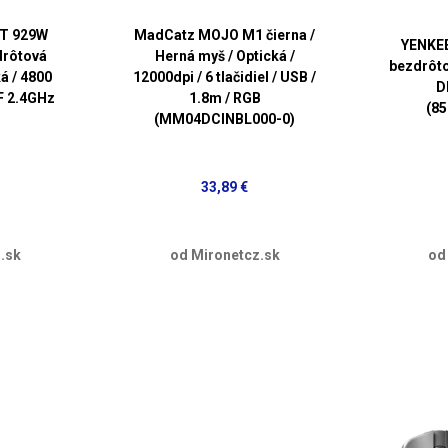
XT 929W
MadCatz MOJO M1 čierna /
YENKEE
drôtová
Herná myš / Optická /
bezdrôto
á / 4800
12000dpi / 6 tlačidiel / USB /
DP
 RF 2.4GHz
1.8m / RGB
(8
(MM04DCINBL000-0)
33,89 €
.sk
od Mironetcz.sk
od