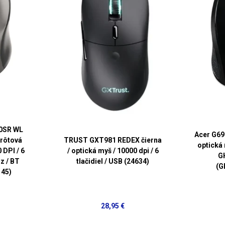
0SR WL
Acer G69
drôtová
TRUST GXT981 REDEX čierna
optická 
 DPI / 6
/ optická myš / 10000 dpi / 6
GH
Hz / BT
tlačidiel / USB (24634)
(G
145)
28,95 €