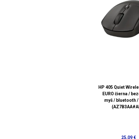
HP 405 Quiet Wirel
EURO čierna / be
myš / bluetooth 
(AZ7B3AA#A
25,09 €