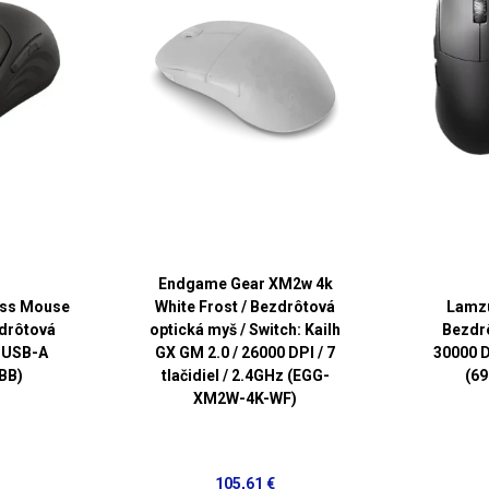
Endgame Gear XM2w 4k
ess Mouse
White Frost / Bezdrôtová
Lamzu
zdrôtová
optická myš / Switch: Kailh
Bezdrô
/ USB-A
GX GM 2.0 / 26000 DPI / 7
30000 D
BB)
tlačidiel / 2.4GHz (EGG-
(6
XM2W-4K-WF)
105,61 €