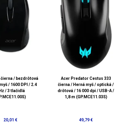
 čierna / bezdrôtová
Acer Predator Cestus 333
myš / 1600 DPI / 2.4
čierna / Herná myš / optická /
z / 3 tlačidlá
drôtová / 16 000 dpi / USB-A /
P.MCE11.00S)
1,8 m (GP.MCE11.03S)
20,01 €
49,79 €