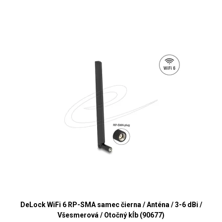
DeLock WiFi 6 RP-SMA samec čierna / Anténa / 3-6 dBi /
Všesmerová / Otočný kĺb (90677)