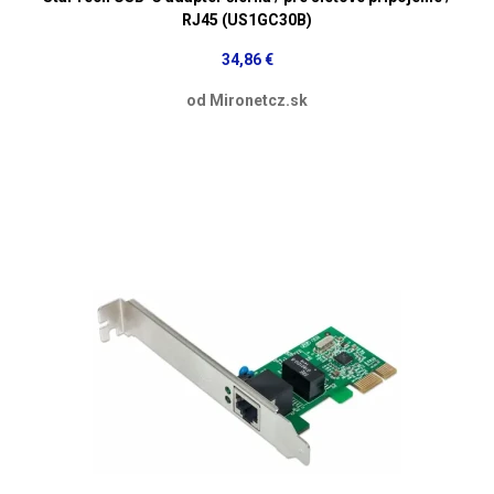
RJ45 (US1GC30B)
34,86 €
od Mironetcz.sk