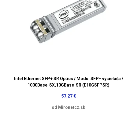
Intel Ethernet SFP+ SR Optics / Modul SFP+ vysielača /
1000Base-SX,10GBase-SR (E10GSFPSR)
57,27 €
od Mironetcz.sk