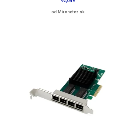
92,04 €
od Mironetcz.sk