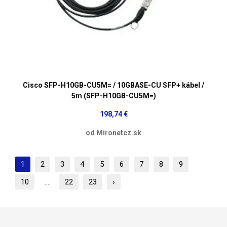
Cisco SFP-H10GB-CU5M= / 10GBASE-CU SFP+ kábel /
5m (SFP-H10GB-CU5M=)
198,74 €
od Mironetcz.sk
1
2
3
4
5
6
7
8
9
10
...
22
23
›