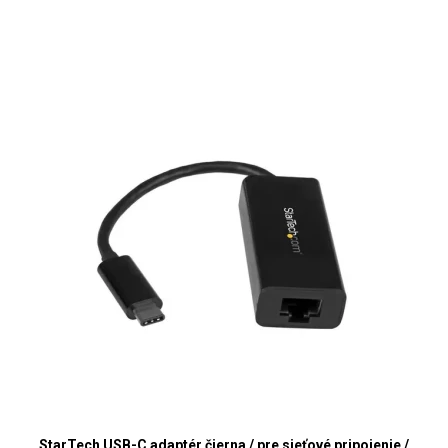
StarTech USB-C adaptér čierna / pre sieťové pripojenie /