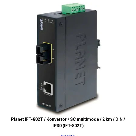
Planet IFT-802T / Konvertor / SC multimode / 2 km / DIN /
IP30 (IFT-802T)