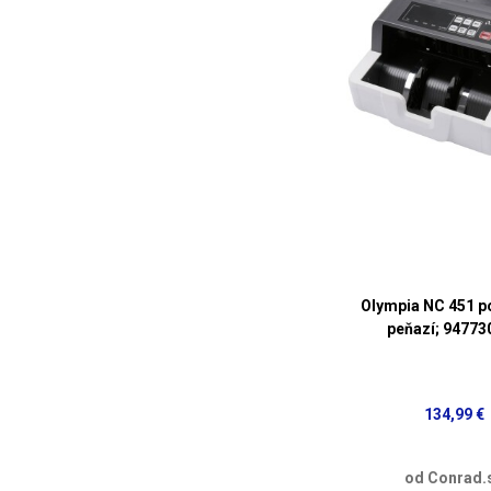
Olympia NC 451 p
peňazí; 94773
134,99 €
od Conrad.