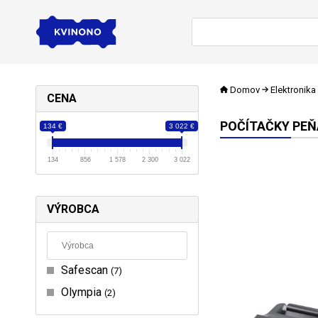
Domov
Elektronika
CENA
POČÍTAČKY PEŇ
134 €
3 022 €
134
856
1 578
2 300
3 022
VÝROBCA
Safescan
7
Olympia
2