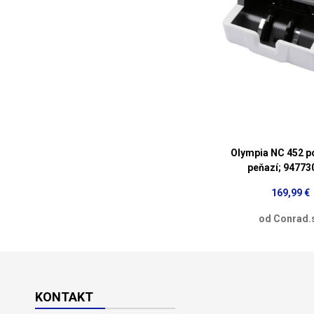
Olympia NC 452 p
peňazí; 94773
169,99 €
od Conrad.
KONTAKT