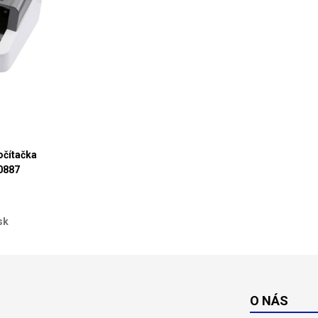
očítačka
0887
sk
O NÁS