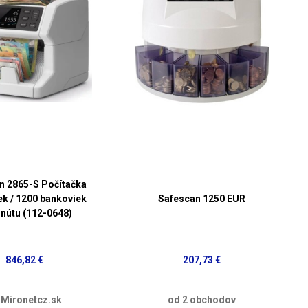
n 2865-S Počítačka
ek / 1200 bankoviek
Safescan 1250 EUR
inútu (112-0648)
846,82 €
207,73 €
 Mironetcz.sk
od 2 obchodov