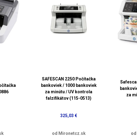
SAFESCAN 2250 Počítačka
Safesca
očítačka
bankoviek / 1000 bankoviek
bankovi
0886
za minútu / UV kontrola
za m
falzifikátov (115-0513)
325,03 €
sk
od Mironetcz.sk
od