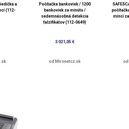
edička a
Počítačka bankoviek / 1200
SAFESCA
ncí (112-
bankoviek za minútu /
počítačk
sedemnásobná detekcia
mincí z
falzifikátov (112-0649)
3 021,05 €
.sk
od Mironetcz.sk
od