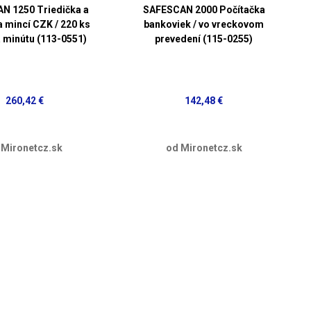
N 1250 Triedička a
SAFESCAN 2000 Počítačka
a mincí CZK / 220 ks
bankoviek / vo vreckovom
a minútu (113-0551)
prevedení (115-0255)
260,42 €
142,48 €
 Mironetcz.sk
od Mironetcz.sk