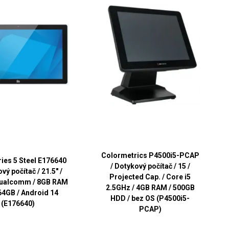
Colormetrics P4500i5-PCAP
ries 5 Steel E176640
/ Dotykový počítač / 15 /
vý počítač / 21.5" /
Projected Cap. / Core i5
Qualcomm / 8GB RAM
2.5GHz / 4GB RAM / 500GB
64GB / Android 14
HDD / bez OS (P4500i5-
(E176640)
PCAP)