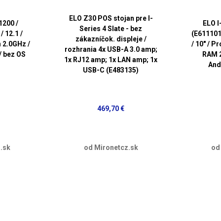
ELO Z30 POS stojan pre I-
1200 /
ELO I
Series 4 Slate - bez
/ 12.1 /
(E611101
zákazníčok. displeje /
n 2.0GHz /
/ 10" / P
rozhrania 4x USB-A 3.0 amp;
/ bez OS
RAM 2
1x RJ12 amp; 1x LAN amp; 1x
And
USB-C (E483135)
469,70 €
.sk
od Mironetcz.sk
od