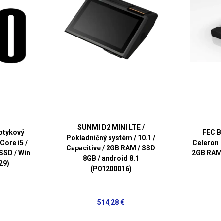
SUNMI D2 MINI LTE /
Dotykový
FEC B
Pokladničný systém / 10.1 /
 Core i5 /
Celeron 
Capacitive / 2GB RAM / SSD
SSD / Win
2GB RAM 
8GB / android 8.1
29)
(P01200016)
514,28 €