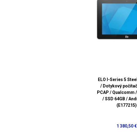
ELO I-Series 5 Stee
/ Dotykový počítač 
PCAP / Qualcomm 
/ SSD 64GB / And
(E177215)
1 380,50 €