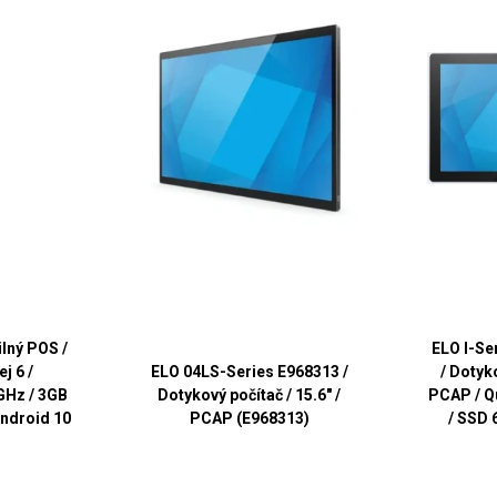
lný POS /
ELO I-Se
j 6 /
ELO 04LS-Series E968313 /
/ Dotyko
GHz / 3GB
Dotykový počítač / 15.6" /
PCAP / 
 Android 10
PCAP (E968313)
/ SSD 