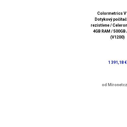
Colormetrics V
Dotykový počítač 
rezistívne / Celero
4GB RAM / 500GB 
(V1200)
1 391,18 €
od Mironetcz