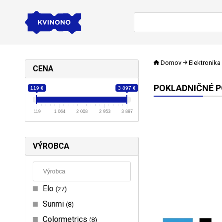
Domov
Elektronika
CENA
POKLADNIČNÉ P
119 €
3 897 €
119
1 064
2 008
2 953
3 897
VÝROBCA
Elo
27
Sunmi
8
Colormetrics
8