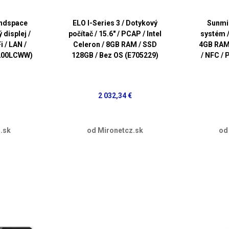
ndspace
ELO I-Series 3 / Dotykový
Sunmi 
 displej /
počítač / 15.6" / PCAP / Intel
systém /
i / LAN /
Celeron / 8GB RAM / SSD
4GB RAM 
200LCWW)
128GB / Bez OS (E705229)
/ NFC / 
2 032,34 €
.sk
od Mironetcz.sk
od