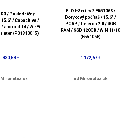
ELO I-Series 2 E551068 /
D3 / Pokladničný
Dotykový počítač / 15.6" /
 15.6" / Capacitive /
PCAP / Celeron 2.0 / 4GB
/ android 14 / Wi-Fi
RAM / SSD 128GB / WIN 11/10
Printer (P01310015)
(E551068)
880,58 €
1 172,67 €
 Mironetcz.sk
od Mironetcz.sk