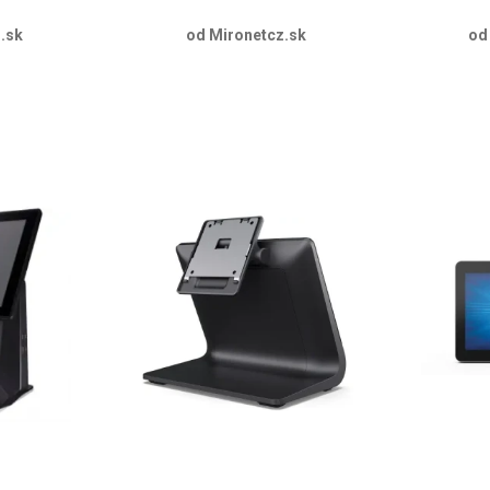
.sk
od Mironetcz.sk
od