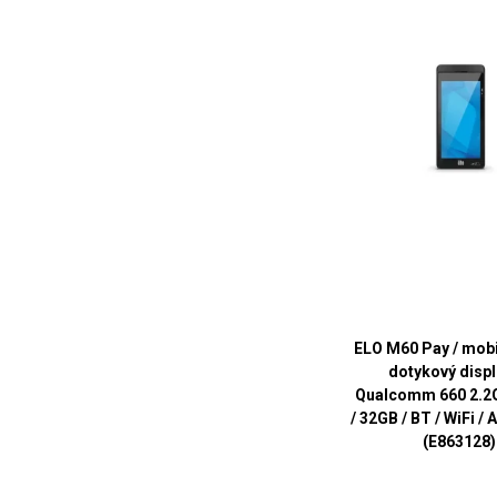
ELO M60 Pay / mobi
dotykový disple
Qualcomm 660 2.2
/ 32GB / BT / WiFi /
(E863128)