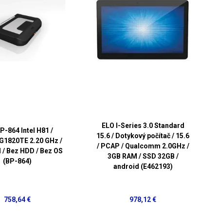
ELO I-Series 3.0 Standard
P-864 Intel H81 /
15.6 / Dotykový počítač / 15.6
G1820TE 2.20 GHz /
/ PCAP / Qualcomm 2.0GHz /
/ Bez HDD / Bez OS
3GB RAM / SSD 32GB /
(BP-864)
android (E462193)
758,64 €
978,12 €