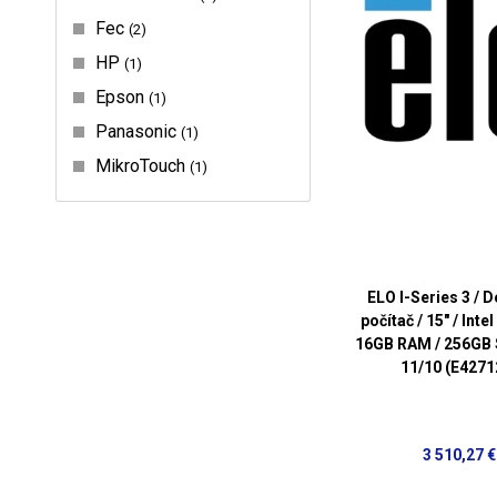
Fec
2
HP
1
Epson
1
Panasonic
1
MikroTouch
1
ELO I-Series 3 / 
počítač / 15" / Intel
16GB RAM / 256GB 
11/10 (E4271
3 510,27 €