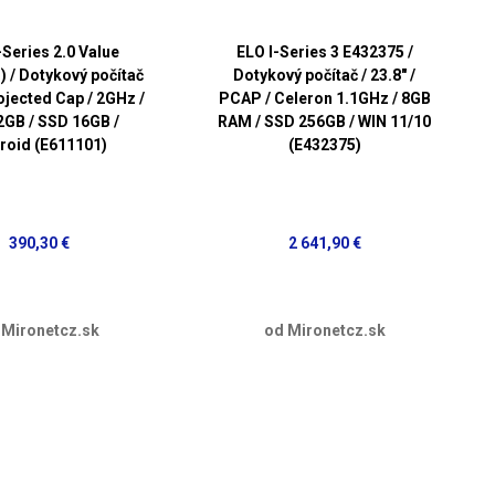
-Series 2.0 Value
ELO I-Series 3 E432375 /
) / Dotykový počítač
Dotykový počítač / 23.8" /
rojected Cap / 2GHz /
PCAP / Celeron 1.1GHz / 8GB
GB / SSD 16GB /
RAM / SSD 256GB / WIN 11/10
roid (E611101)
(E432375)
390,30 €
2 641,90 €
 Mironetcz.sk
od Mironetcz.sk