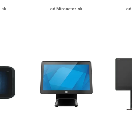
.sk
od Mironetcz.sk
od