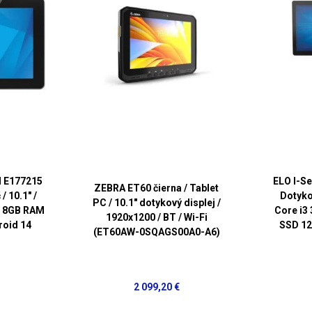
l E177215
ELO I-Se
ZEBRA ET60 čierna / Tablet
/ 10.1" /
Dotykov
PC / 10.1" dotykový displej /
/ 8GB RAM
Core i3
1920x1200 / BT / Wi-Fi
roid 14
SSD 12
(ET60AW-0SQAGS00A0-A6)
2 099,20 €