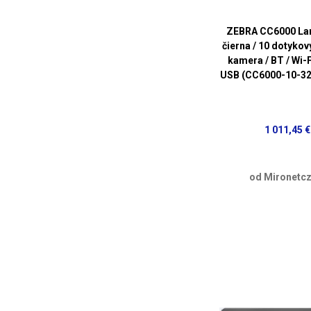
ZEBRA CC6000 La
čierna / 10 dotykový
kamera / BT / Wi-F
USB (CC6000-10-3
1 011,45 €
od Mironetcz