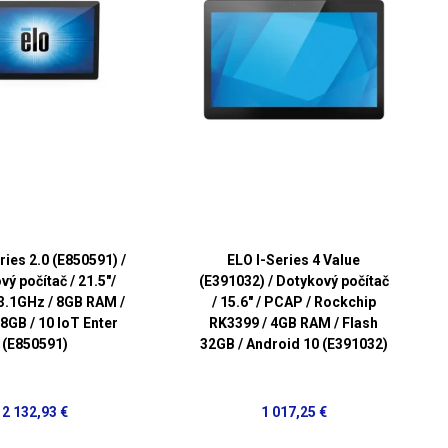
ries 2.0 (E850591) /
ELO I-Series 4 Value
ý počítač / 21.5"/
(E391032) / Dotykový počítač
 3.1GHz / 8GB RAM /
/ 15.6" / PCAP / Rockchip
8GB / 10 IoT Enter
RK3399 / 4GB RAM / Flash
(E850591)
32GB / Android 10 (E391032)
2 132,93 €
1 017,25 €