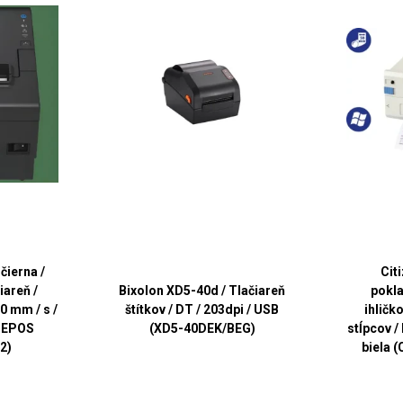
čierna /
Cit
iareň /
Bixolon XD5-40d / Tlačiareň
pokla
0 mm / s /
štítkov / DT / 203dpi / USB
ihličko
/ EPOS
(XD5-40DEK/BEG)
stĺpcov /
2)
biela 