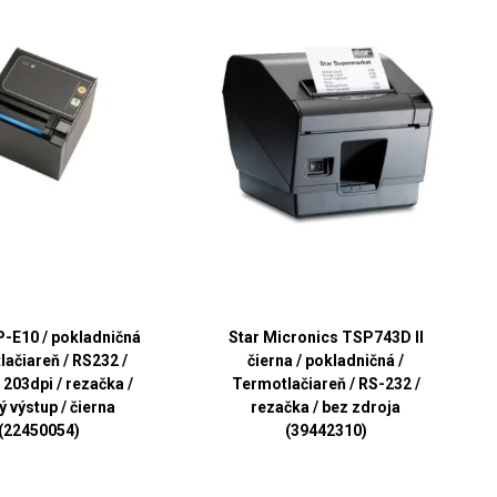
-E10 / pokladničná
Star Micronics TSP743D II
lačiareň / RS232 /
čierna / pokladničná /
203dpi / rezačka /
Termotlačiareň / RS-232 /
 výstup / čierna
rezačka / bez zdroja
(22450054)
(39442310)