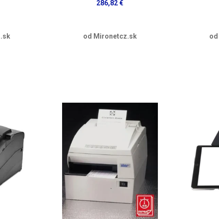
286,82 €
.sk
od Mironetcz.sk
od