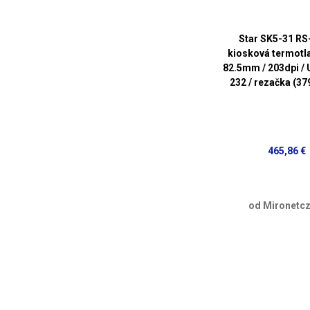
Star SK5-31 RS
kiosková termotla
82.5mm / 203dpi / 
232 / rezačka (3
465,86 €
od Mironetcz