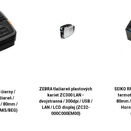
ZEBRA tlačiareň plastových
SEIKO RP
čierny /
kariet ZC300 LAN -
termot
čiareň /
dvojstranná / 300dpi / USB /
80mm / 
 / 80mm /
LAN / LCD displej (ZC32-
Horný
IAK5/BEG)
000C000EM00)