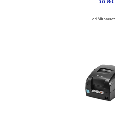
383,96 €
od Mironetcz