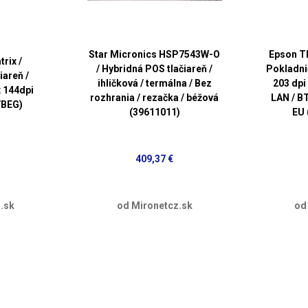
Star Micronics HSP7543W-O
Epson TM
rix /
/ Hybridná POS tlačiareň /
Pokladni
iareň /
ihličková / termálna / Bez
203 dpi
x 144dpi
rozhrania / rezačka / béžová
LAN / BT
/BEG)
(39611011)
EU
409,37 €
.sk
od Mironetcz.sk
od