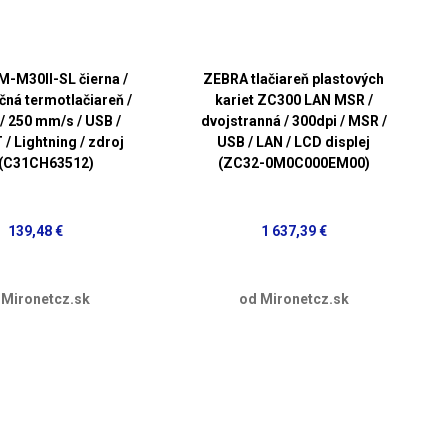
-M30II-SL čierna /
ZEBRA tlačiareň plastových
čná termotlačiareň /
kariet ZC300 LAN MSR /
 / 250 mm/s / USB /
dvojstranná / 300dpi / MSR /
 / Lightning / zdroj
USB / LAN / LCD displej
 (C31CH63512)
(ZC32-0M0C000EM00)
139,48 €
1 637,39 €
 Mironetcz.sk
od Mironetcz.sk