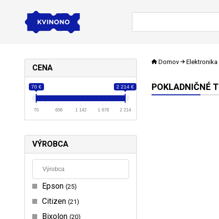
Domov
Elektronika
CENA
POKLADNIČNÉ T
70 €
2 214 €
70
606
1 142
1 678
2 214
VÝROBCA
Epson
25
Citizen
21
Bixolon
20