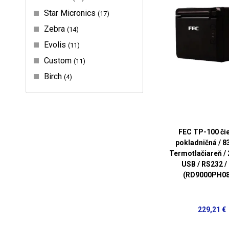
Star Micronics
17
Zebra
14
Evolis
11
Custom
11
Birch
4
FEC TP-100 čie
pokladničná / 
Termotlačiareň / 
USB / RS232 /
(RD9000PH08
229,21 €