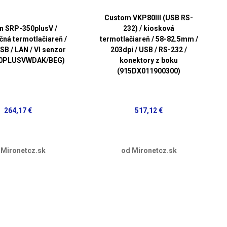
Custom VKP80III (USB RS-
n SRP-350plusV /
232) / kiosková
čná termotlačiareň /
termotlačiareň / 58-82.5mm /
SB / LAN / VI senzor
203dpi / USB / RS-232 /
50PLUSVWDAK/BEG)
konektory z boku
(915DX011900300)
264,17 €
517,12 €
 Mironetcz.sk
od Mironetcz.sk