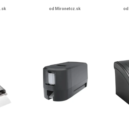
.sk
od Mironetcz.sk
od