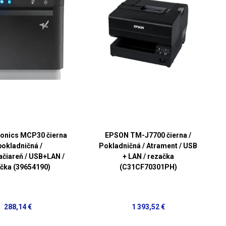
ronics MCP30 čierna
EPSON TM-J7700 čierna /
pokladničná /
Pokladničná / Atrament / USB
čiareň / USB+LAN /
+ LAN / rezačka
čka (39654190)
(C31CF70301PH)
288,14 €
1 393,52 €