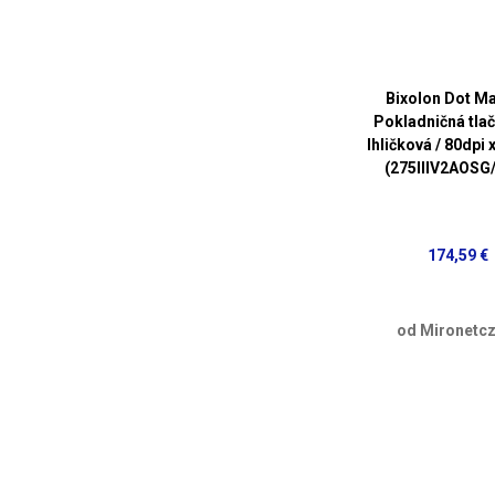
Bixolon Dot Mat
Pokladničná tlač
Ihličková / 80dpi 
(275IIIV2AOSG
174,59 €
od Mironetcz