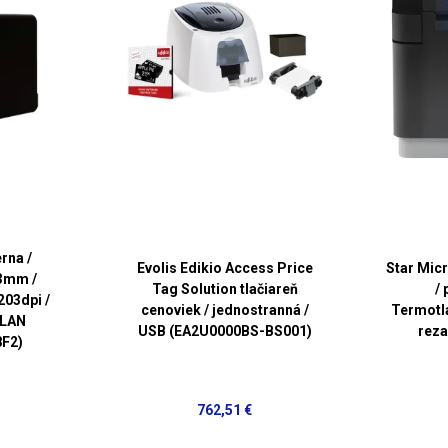
rna /
Evolis Edikio Access Price
Star Mic
83mm /
Tag Solution tlačiareň
/ 
203dpi /
cenoviek / jednostranná /
Termotla
 LAN
USB (EA2U0000BS-BS001)
reza
F2)
762,51 €