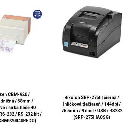
izen CBM-920 /
Bixolon SRP-275III čierna /
dničná / 58mm /
Ihličková tlačiareň / 144dpi /
vá / šírka tlače 40
76.5mm / 9 ihiel / USB / RS232
 RS-232 / RS-232 kit /
(SRP-275IIIAOSG)
(CBM920II40RFDC)