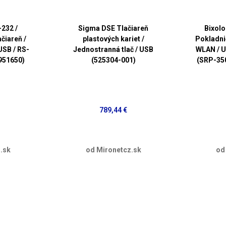
-232 /
Sigma DSE Tlačiareň
Bixolo
čiareň /
plastových kariet /
Pokladni
USB / RS-
Jednostranná tlač / USB
WLAN / U
7951650)
(525304-001)
(SRP-3
789,44 €
.sk
od Mironetcz.sk
od