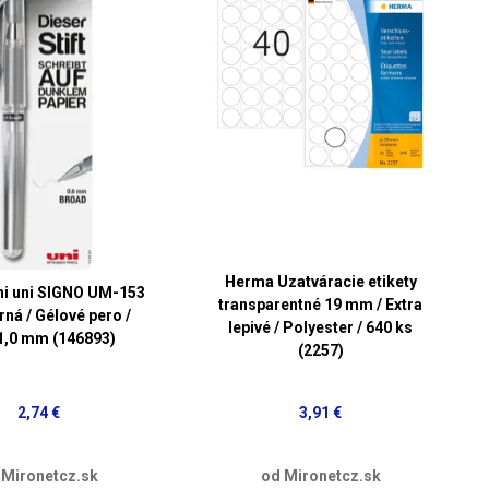
Herma Uzatváracie etikety
hi uni SIGNO UM-153
transparentné 19 mm / Extra
rná / Gélové pero /
lepivé / Polyester / 640 ks
1,0 mm (146893)
(2257)
2,74 €
3,91 €
 Mironetcz.sk
od Mironetcz.sk