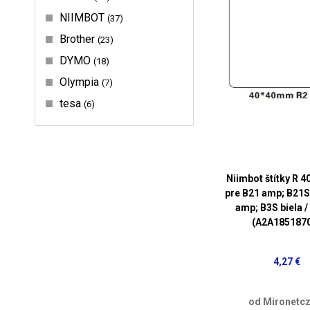
NIIMBOT
37
Brother
23
DYMO
18
Olympia
7
tesa
6
Niimbot štítky R 
pre B21 amp; B21S
amp; B3S biela /
(A2A185187
4,27 €
od Mironetcz