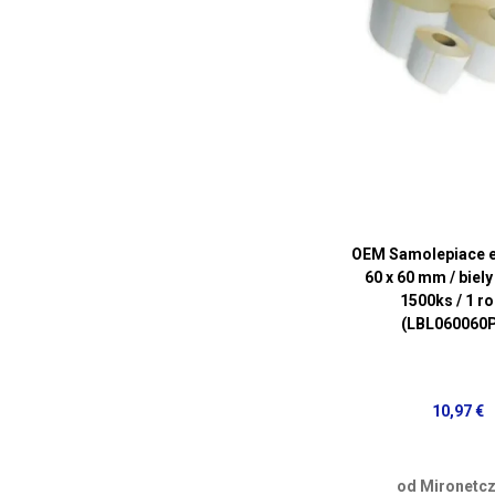
OEM Samolepiace e
60 x 60 mm / biely
1500ks / 1 ro
(LBL060060
10,97 €
od Mironetcz