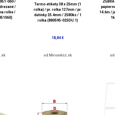
051-060 /
ZEBRA 
Termo etikety 38 x 25mm (1
edrezané /
papiero
rolka) / pr. rolka 127mm / pr.
a rolke /
14.6m / 
dutinky 25.4mm / 2580ks / 1
051060)
1k
rolka (880595-025DU.1)
18,84 €
.sk
od Mironetcz.sk
od