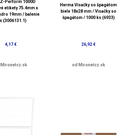
Z-Perform 1000D
Herma Visačky so špagátom
vé etikety 75.4mm x
biele 18x28 mm / Visačky so
jadro 19mm / balenie
špagátom / 1000 ks (6933)
s (3006131.1)
4,17 €
26,92 €
 Mironetcz.sk
od Mironetcz.sk