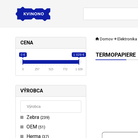
Domov
Elektronika
CENA
TERMOPAPIERE
0 €
1 029 €
0
257
515
772
1 029
VÝROBCA
Zebra
239
OEM
51
Herma
37