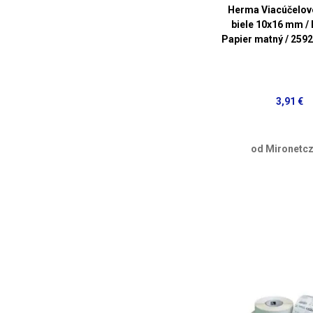
Herma Viacúčelové
biele 10x16 mm / E
Papier matný / 2592
3,91 €
od Mironetcz