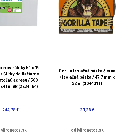
erové štítky 51 x 19
Gorilla Izolačná páska čierna
/ Štítky do tlačiarne
/ Izolačná páska / 47,7 mm x
iatočnú adresu / 500
32 m (3044011)
 24 roliek (2234184)
244,78 €
29,26 €
 Mironetcz.sk
od Mironetcz.sk