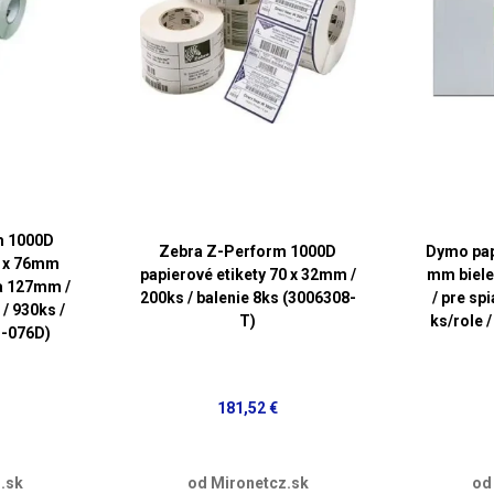
m 1000D
Zebra Z-Perform 1000D
Dymo papi
2 x 76mm
papierové etikety 70 x 32mm /
mm biele 
lka 127mm /
200ks / balenie 8ks (3006308-
/ pre sp
/ 930ks /
T)
ks/role /
1-076D)
181,52 €
.sk
od Mironetcz.sk
od