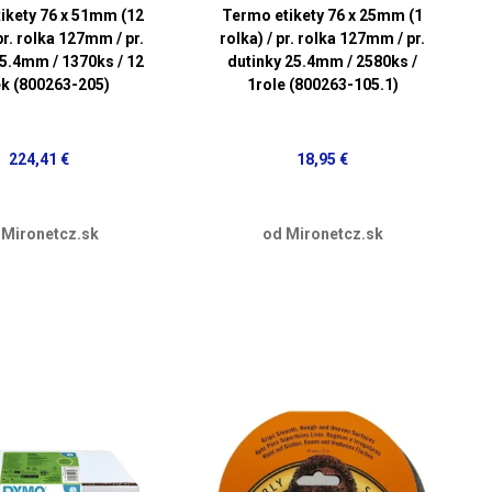
ikety 76 x 51mm (12
Termo etikety 76 x 25mm (1
 pr. rolka 127mm / pr.
rolka) / pr. rolka 127mm / pr.
25.4mm / 1370ks / 12
dutinky 25.4mm / 2580ks /
ek (800263-205)
1role (800263-105.1)
224,41 €
18,95 €
 Mironetcz.sk
od Mironetcz.sk