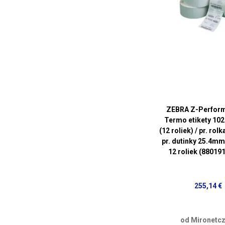
ZEBRA Z-Perfor
Termo etikety 10
(12 roliek) / pr. ro
pr. dutinky 25.4mm 
12 roliek (88019
255,14 €
od Mironetcz