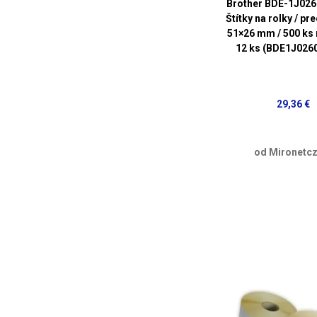
Brother BDE-1J026
Štítky na rolky / pr
51×26 mm / 500 ks n
12 ks (BDE1J026
29,36 €
od Mironetcz