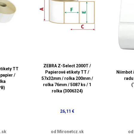
ZEBRA Z-Select 2000T /
tikety TT
Papierové etikety TT /
Niimbot 
 papier /
57x32mm / rolka 200mm /
radu 
lka
rolka 76mm / 5087 ks / 1
(
PB)
rolka (3006324)
26,11 €
.sk
od Mironetcz.sk
od