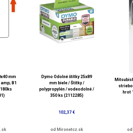
40x40 mm
Dymo Odolné štítky 25x89
Mitsubis
 amp; B1
mm biele / Štítky /
striebo
 180ks
polypropylén / vodeodolné /
hrot 
01)
350 ks (2112285)
102,37 €
.sk
od Mironetcz.sk
od