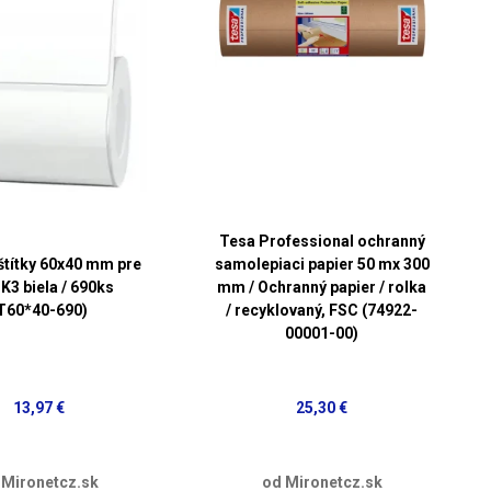
Tesa Professional ochranný
štítky 60x40 mm pre
samolepiaci papier 50 mx 300
K3 biela / 690ks
mm / Ochranný papier / rolka
T60*40-690)
/ recyklovaný, FSC (74922-
00001-00)
13,97 €
25,30 €
 Mironetcz.sk
od Mironetcz.sk