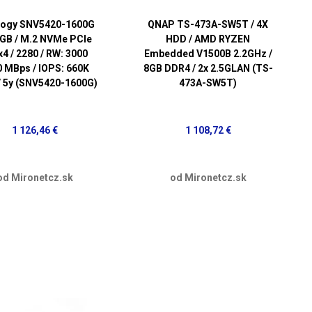
logy SNV5420-1600G
QNAP TS-473A-SW5T / 4X
GB / M.2 NVMe PCIe
HDD / AMD RYZEN
x4 / 2280 / RW: 3000
Embedded V1500B 2.2GHz /
0 MBps / IOPS: 660K
8GB DDR4 / 2x 2.5GLAN (TS-
/ 5y (SNV5420-1600G)
473A-SW5T)
1 126,46 €
1 108,72 €
od Mironetcz.sk
od Mironetcz.sk