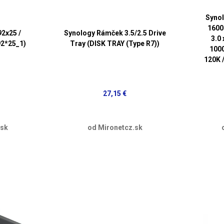
Syno
1600
92x25 /
Synology Rámček 3.5/2.5 Drive
3.0 
92*25_1)
Tray (DISK TRAY (Type R7))
100
120K 
27,15 €
.sk
od Mironetcz.sk