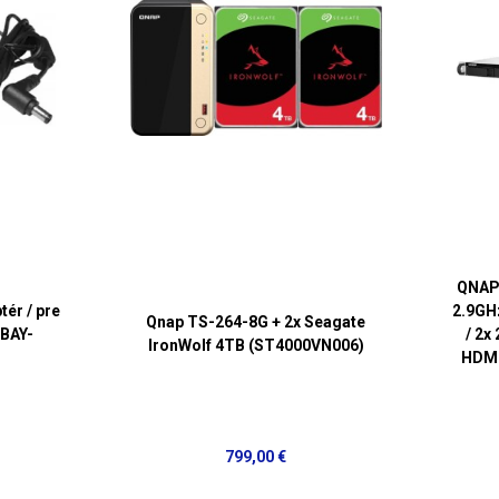
QNAP
ér / pre
2.9GH
Qnap TS-264-8G + 2x Seagate
1BAY-
/ 2x
IronWolf 4TB (ST4000VN006)
HDMI
799,00 €