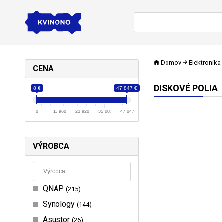
Domov
Elektronika
CENA
DISKOVÉ POLIA
8 €
47 847 €
8
11 968
23 928
35 887
47 847
VÝROBCA
QNAP
215
Synology
144
Asustor
26