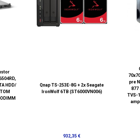
ustor
70x70
6504RD,
pre 
ATA HDD/
Qnap TS-253E-8G + 2x Seagate
877
 ATOM
IronWolf 6TB (ST6000VN006)
TVS-1
 SODIMM
amp
932,35 €