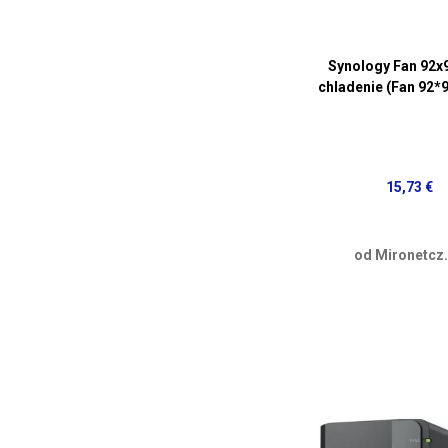
Synology Fan 92x
chladenie (Fan 92*
15,73 €
od Mironetcz