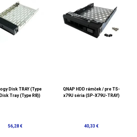
ogy Disk TRAY (Type
QNAP HDD rámček / pre TS-
(Disk Tray (Type R8))
x79U séria (SP-X79U-TRAY)
56,28 €
40,33 €