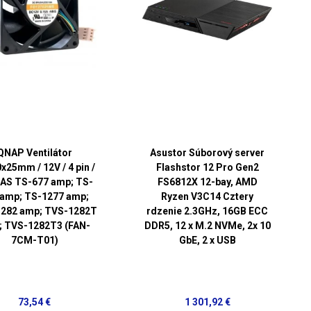
QNAP Ventilátor
Asustor Súborový server
x25mm / 12V / 4 pin /
Flashstor 12 Pro Gen2
NAS TS-677 amp; TS-
FS6812X 12-bay, AMD
 amp; TS-1277 amp;
Ryzen V3C14 Cztery
282 amp; TVS-1282T
rdzenie 2.3GHz, 16GB ECC
; TVS-1282T3 (FAN-
DDR5, 12 x M.2 NVMe, 2x 10
7CM-T01)
GbE, 2 x USB
73,54 €
1 301,92 €