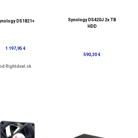
Synology DS420J 2x TB
ynology DS1821+
HDD
1 197,95 €
590,30 €
od Rightdeal.sk