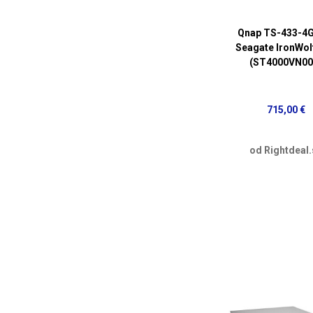
Qnap TS-433-4G
Seagate IronWol
(ST4000VN00
715,00 €
od Rightdeal.