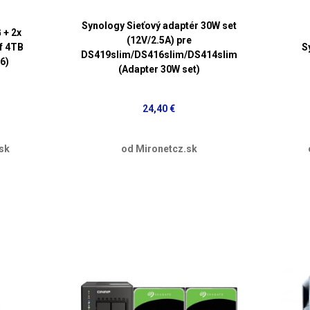
Synology Sieťový adaptér 30W set
 + 2x
(12V/2.5A) pre
f 4TB
S
DS419slim/DS416slim/DS414slim
6)
(Adapter 30W set)
24,40 €
sk
od Mironetcz.sk