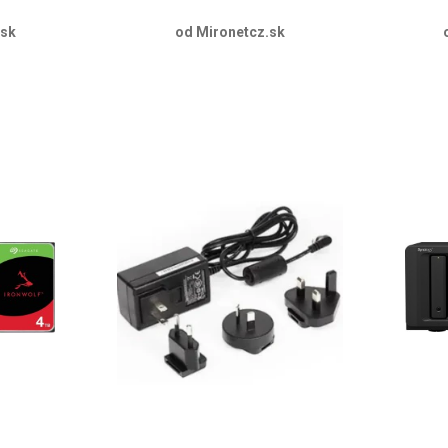
.sk
od Mironetcz.sk