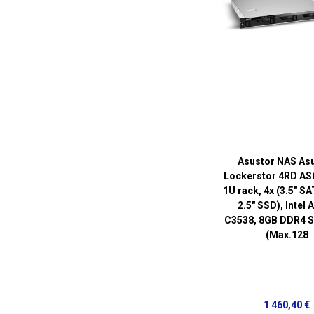
Asustor NAS As
Lockerstor 4RD AS
1U rack, 4x (3.5" S
2.5" SSD), Intel
C3538, 8GB DDR4
(Max.128
1 460,40 €