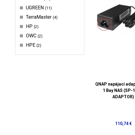
UGREEN
11
TerraMaster
4
HP
2
OWC
2
HPE
2
QNAP napájací adapt
1 Bay NAS (SP-
ADAPTOR)
110,74 €