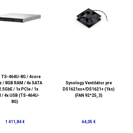
 TS-464U-8G / 4core
z / 8GB RAM / 4x SATA
Synology Ventilátor pre
 2.5GbE / 1x PCIe / 1x
DS1621xs+/DS1621+ (1ks)
 / 4x USB (TS-464U-
(FAN 92*25_3)
8G)
1 411,84 €
64,05 €