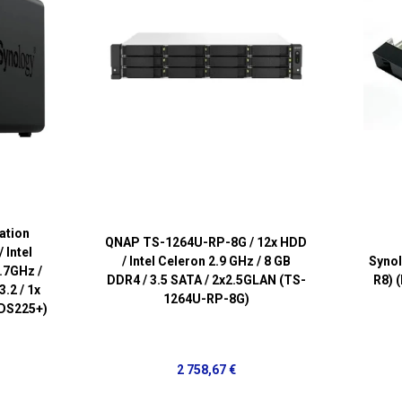
ation
QNAP TS-1264U-RP-8G / 12x HDD
 Intel
/ Intel Celeron 2.9 GHz / 8 GB
Synol
.7GHz /
DDR4 / 3.5 SATA / 2x2.5GLAN (TS-
R8) 
.2 / 1x
1264U-RP-8G)
(DS225+)
2 758,67 €