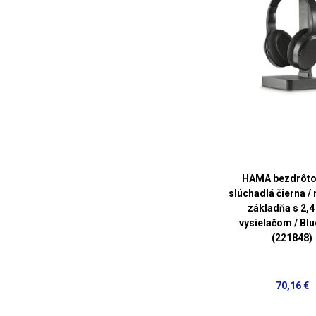
HAMA bezdrôto
slúchadlá čierna / 
základňa s 2,
vysielačom / Bl
(221848)
70,16 €