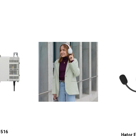
1516
Hator 