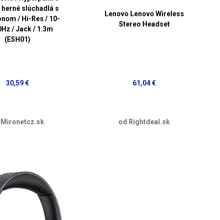
/ herné slúchadlá s
Lenovo Lenovo Wireless
nom / Hi-Res / 10-
Stereo Headset
Hz / Jack / 1.3m
(ESH01)
30,59 €
61,04 €
 Mironetcz.sk
od Rightdeal.sk