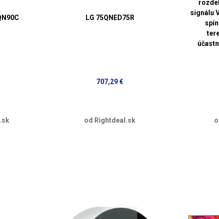
rozde
signálu 
QN90C
LG 75QNED75R
spín
ter
účastn
707,29 €
.sk
od Rightdeal.sk
o