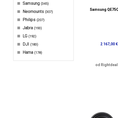
Samsung
345
Samsung QE75
Neomounts
307
Philips
207
Jabra
193
LG
192
DJI
2 167,00 €
183
Hama
178
od Rightdeal