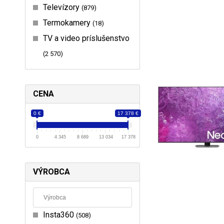
Televízory
879
Termokamery
18
TV a video príslušenstvo
2 570
CENA
0 €
17 378 €
0
4 345
8 689
13 034
17 378
VÝROBCA
Insta360
508