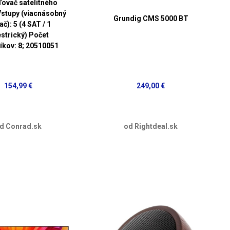
ľovač satelitného
Vstupy (viacnásobný
Grundig CMS 5000 BT
ač): 5 (4 SAT / 1
estrický) Počet
íkov: 8; 20510051
154,99 €
249,00 €
d Conrad.sk
od Rightdeal.sk