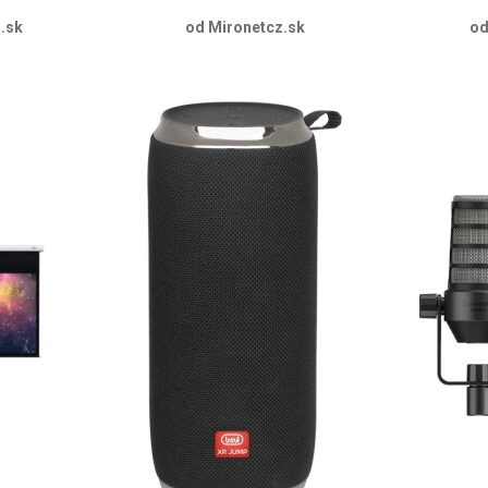
.sk
od Mironetcz.sk
od