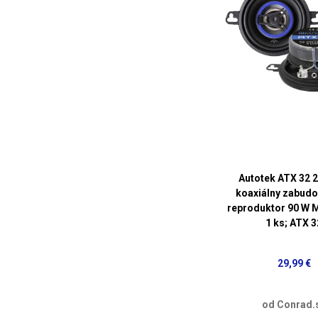
Autotek ATX 32 
koaxiálny zabudo
reproduktor 90 W 
1 ks; ATX 3
29,99 €
od Conrad.