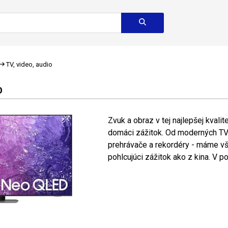
TV, video, audio
O
Zvuk a obraz v tej najlepšej kvali
domáci zážitok. Od moderných TV
prehrávače a rekordéry - máme vš
pohlcujúci zážitok ako z kina. V po