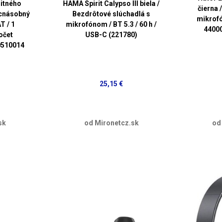
litného
HAMA Spirit Calypso III biela /
čierna 
acnásobný
Bezdrôtové slúchadlá s
mikrofó
T / 1
mikrofónom / BT 5.3 / 60 h /
44000
očet
USB-C (221780)
20510014
25,15 €
sk
od Mironetcz.sk
od