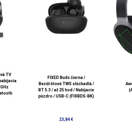
vá TV
FIXED Buds čierna /
nabíjacia
Bezdrôtové TWS slúchadlá /
Awe
4 GHz
BT 5.3 / až 25 hod / Nabíjacie
(
uetooth
púzdro / USB-C (FIXBDS-BK)
23,84 €