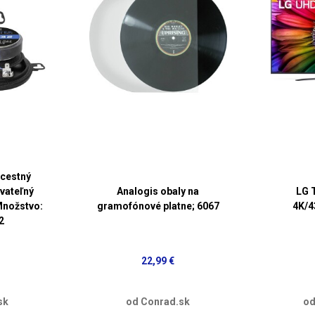
2cestný
vateľný
Analogis obaly na
LG 
Množstvo:
gramofónové platne; 6067
4K/4
2
22,99 €
sk
od Conrad.sk
od