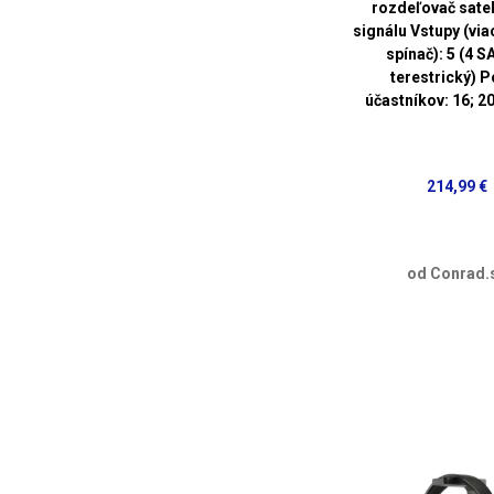
rozdeľovač sate
signálu Vstupy (vi
spínač): 5 (4 SA
terestrický) P
účastníkov: 16; 
214,99 €
od Conrad.