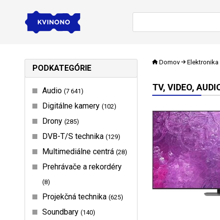
Domov
Elektronika
PODKATEGÓRIE
TV, VIDEO, AUDI
Audio
7 641
Digitálne kamery
102
Drony
285
DVB-T/S technika
129
Multimediálne centrá
28
Prehrávače a rekordéry
8
Projekčná technika
625
Soundbary
140