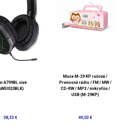
Muse M-29 KP ružová /
i A799BL sivé
Prenosné rádio / FM / MW /
AWEI020BLK)
CD-RW / MP3 / mikrofón /
USB (M-29KP)
38,33 €
49,03 €