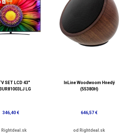
TV SET LCD 43"
InLine Woodwoom Hnedý
3UR81003LJ LG
(55380H)
346,40 €
646,57 €
 Rightdeal.sk
od Rightdeal.sk