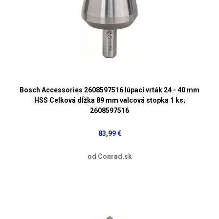
Bosch Accessories 2608597516 lúpací vrták 24 - 40 mm
HSS Celková dĺžka 89 mm valcová stopka 1 ks;
2608597516
83,99 €
od Conrad.sk