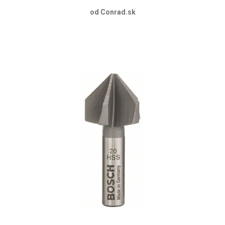
od Conrad.sk