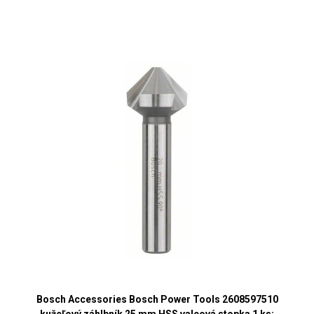
Bosch Accessories Bosch Power Tools 2608597510
kužeľový záhlbník 25 mm HSS valcová stopka 1 ks;