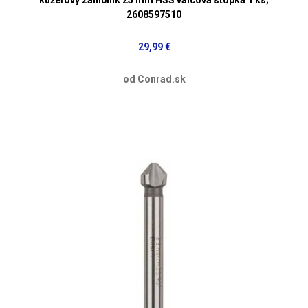
2608597510
29,99 €
od Conrad.sk