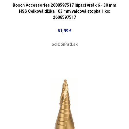
Bosch Accessories 2608597517 lúpací vrták 6 - 30 mm
HSS Celková dĺžka 103 mm valcová stopka 1 ks;
2608597517
51,99 €
od Conrad.sk