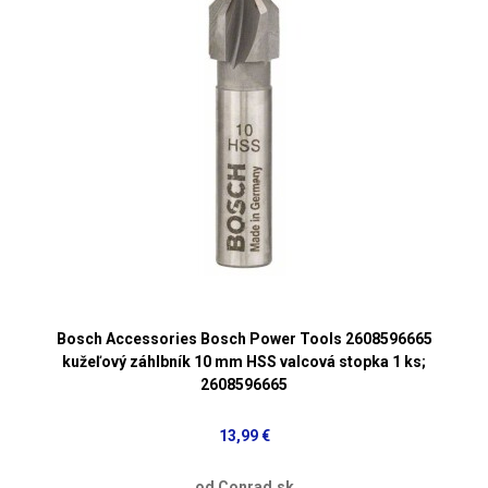
Bosch Accessories Bosch Power Tools 2608596665
kužeľový záhlbník 10 mm HSS valcová stopka 1 ks;
2608596665
13,99 €
od Conrad.sk