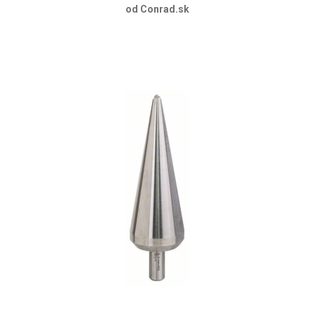
od Conrad.sk