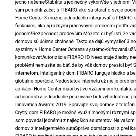
jedno riešenieStabilita a jedinečný výkonVše v jednom! V
vám pomohli začať s FIBARO, ako sa starať o svoje podni
Home Center 3 možno jednoducho integrovať s FIBARO 
funkciami, ako aj rôznymi pracovnými procesmi podľa vaš
jednom!Bezpečnosť predevším Môžete si byť istí, že vaš
domovu sú účinne chránené. Takto sa dajú vymyslieť 3
systémy v Home Center Ochrana systémovŠifrovaná užív
komunikovaťAutorizácia FIBARO ID Neexistuje žiadny ned
problém! nemusíte sa báť, že by váš domov prestal byť
internetom. Inteligentný dom FIBARO funguje hladko a be
globálne operácie. Nedostatok internetu už nie je probl
aplikácií Home Center musí byť vo vzájomnom kontakte a 
schopnosti a jednoduché používanie boli vyhodnotené p
Innovation Awards 2019. Spravujte svoj domov z telefón
Crytrý dom FIBARO je možné využiť mnohými rôznymi spôso
som povedal jednému z najlepších asistentov. Na vašom h
domov z inteligentného autaSpráva domácnosti z prefíka