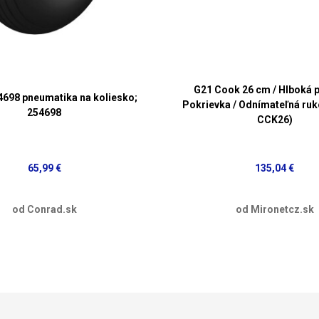
G21 Cook 26 cm / Hlboká p
54698 pneumatika na koliesko;
Pokrievka / Odnímateľná ruk
254698
CCK26)
65,99 €
135,04 €
od Conrad.sk
od Mironetcz.sk