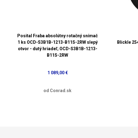
Posital Fraba absolútny rotačný snímač
1 ks OCD-S3B1B-1213-B11S-2RW slepý
Blickle 2
otvor - dutý hriadeľ; OCD-S3B1B-1213-
B11S-2RW
1 089,00 €
od Conrad.sk