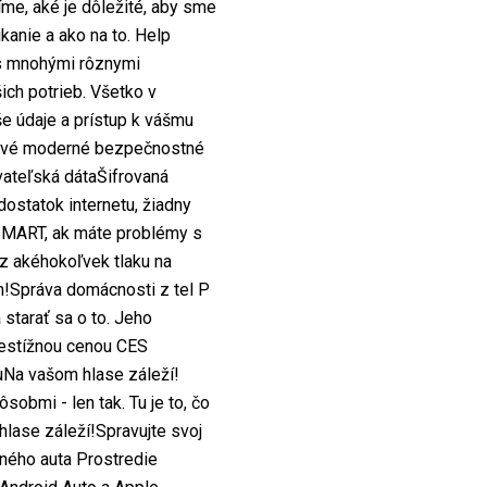
íme, aké je dôležité, aby sme
kanie a ako na to. Help
s mnohými rôznymi
ich potrieb. Všetko v
e údaje a prístup k vášmu
 nové moderné bezpečnostné
ateľská dátaŠifrovaná
ostatok internetu, žiadny
 SMART, ak máte problémy s
z akéhokoľvek tlaku na
ém!Správa domácnosti z tel P
starať sa o to. Jeho
restížnou cenou CES
uNa vašom hlase záleží!
bmi - len tak. Tu je to, čo
lase záleží!Spravujte svoj
ného auta Prostredie