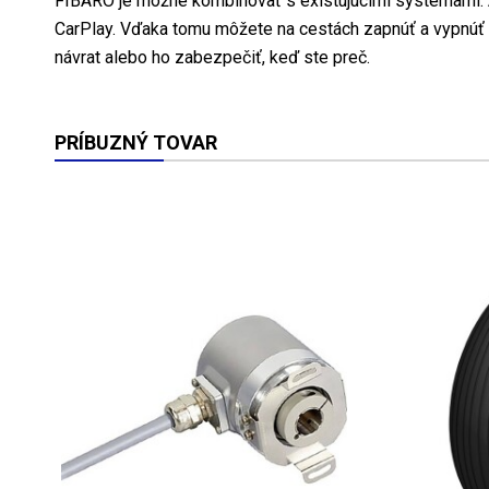
FIBARO je možné kombinovať s existujúcimi systémami: 
CarPlay. Vďaka tomu môžete na cestách zapnúť a vypnúť z
návrat alebo ho zabezpečiť, keď ste preč.
PRÍBUZNÝ TOVAR