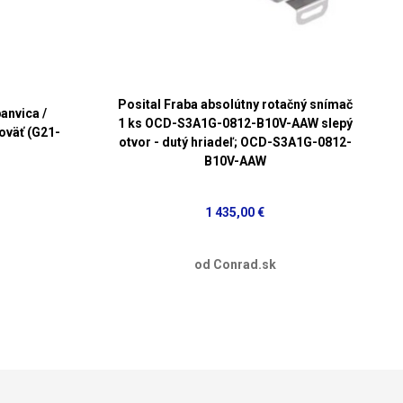
Posital Fraba absolútny rotačný snímač
anvica /
1 ks OCD-S3A1G-0812-B10V-AAW slepý
oväť (G21-
otvor - dutý hriadeľ; OCD-S3A1G-0812-
B10V-AAW
1 435,00 €
od Conrad.sk