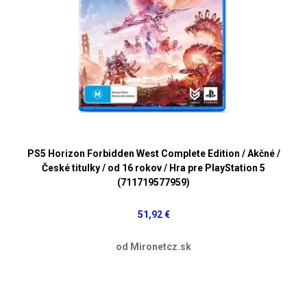
PS5 Horizon Forbidden West Complete Edition / Akčné /
České titulky / od 16 rokov / Hra pre PlayStation 5
(711719577959)
51,92 €
od Mironetcz.sk