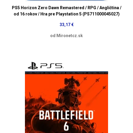
PS5 Horizon Zero Dawn Remastered / RPG / Angličtina /
od 16 rokov / Hra pre Playstation 5 (PS711000045027)
33,17 €
od Mironetcz.sk