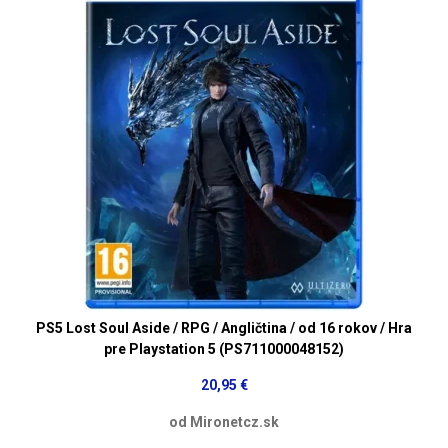
PS5 Lost Soul Aside / RPG / Angličtina / od 16 rokov / Hra
pre Playstation 5 (PS711000048152)
20,95 €
od Mironetcz.sk