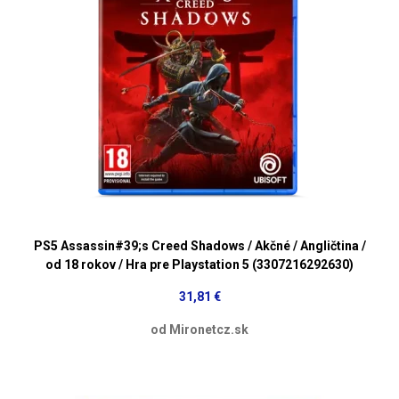
PS5 Assassin#39;s Creed Shadows / Akčné / Angličtina /
od 18 rokov / Hra pre Playstation 5 (3307216292630)
31,81 €
od Mironetcz.sk