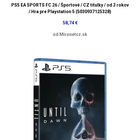
PS5 EA SPORTS FC 26 / Športové / CZ titulky / od 3 rokov
/ Hra pre Playstation 5 (5030937125328)
58,74 €
od Mironetcz.sk