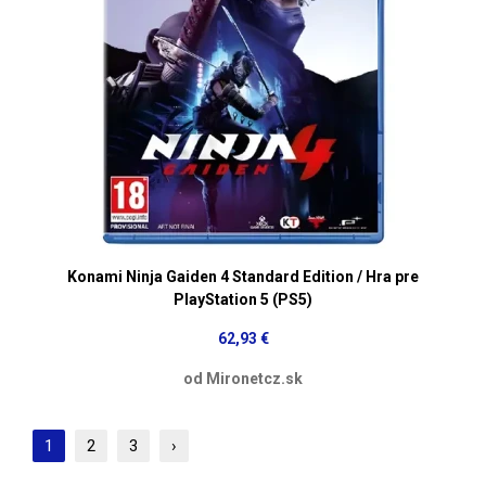
Konami Ninja Gaiden 4 Standard Edition / Hra pre
PlayStation 5 (PS5)
62,93 €
od Mironetcz.sk
1
2
3
›