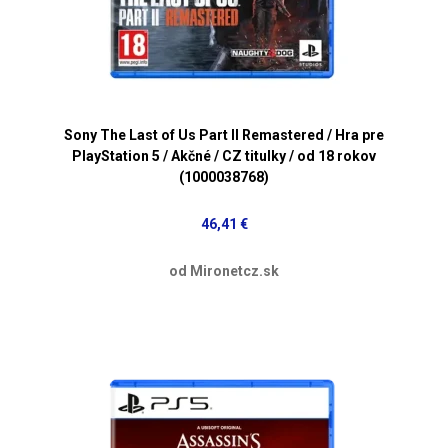
Sony The Last of Us Part II Remastered / Hra pre
PlayStation 5 / Akčné / CZ titulky / od 18 rokov
(1000038768)
46,41 €
od Mironetcz.sk