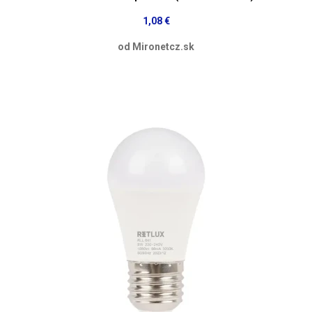
1,08 €
od Mironetcz.sk