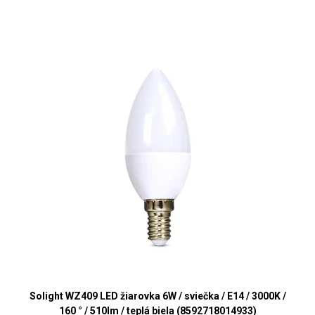
Solight WZ409 LED žiarovka 6W / sviečka / E14 / 3000K /
160 ° / 510lm / teplá biela (8592718014933)