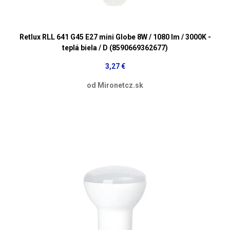
Retlux RLL 641 G45 E27 mini Globe 8W / 1080 lm / 3000K -
teplá biela / D (8590669362677)
3,27 €
od Mironetcz.sk