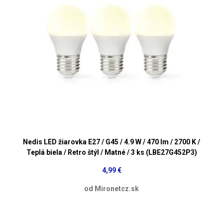
Nedis LED žiarovka E27 / G45 / 4.9 W / 470 lm / 2700 K /
Teplá biela / Retro štýl / Matné / 3 ks (LBE27G452P3)
4,99 €
od Mironetcz.sk