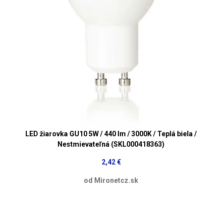
LED žiarovka GU10 5W / 440 lm / 3000K / Teplá biela /
Nestmievateľná (SKL000418363)
2,42 €
od Mironetcz.sk