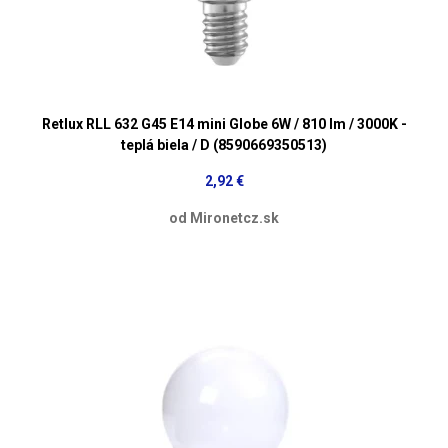
Retlux RLL 632 G45 E14 mini Globe 6W / 810 lm / 3000K -
teplá biela / D (8590669350513)
2,92 €
od Mironetcz.sk