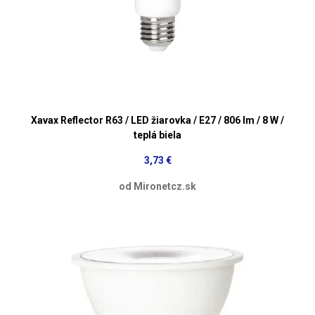
Xavax Reflector R63 / LED žiarovka / E27 / 806 lm / 8 W /
teplá biela
3,73 €
od Mironetcz.sk