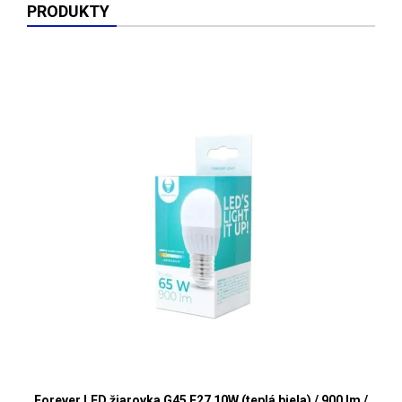
PRODUKTY
Forever LED žiarovka G45 E27 10W (teplá biela) / 900 lm /