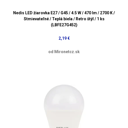
Nedis LED žiarovka E27 / G45 / 4.5 W / 470 lm / 2700 K /
Stmievateľné / Teplá biela / Retro štýl / 1 ks
(LBFE27G452)
2,19 €
od Mironetcz.sk