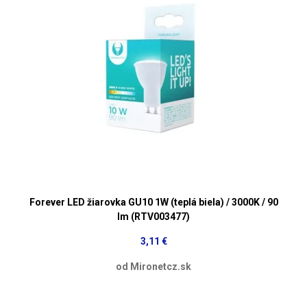
Forever LED žiarovka GU10 1W (teplá biela) / 3000K / 90
lm (RTV003477)
3,11 €
od Mironetcz.sk