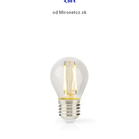
4,88 €
od Mironetcz.sk