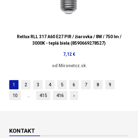
Retlux RLL 317 A60 E27 PIR / žiarovka / 8W / 750 lm /
3000K - teplá biela (8590669278527)
7,12 €
od Mironetcz.sk
1
2
3
4
5
6
7
8
9
10
...
415
416
›
KONTAKT