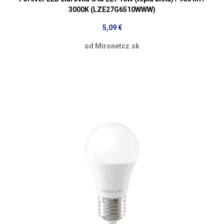
3000K (LZE27G6510WWW)
5,09 €
od Mironetcz.sk