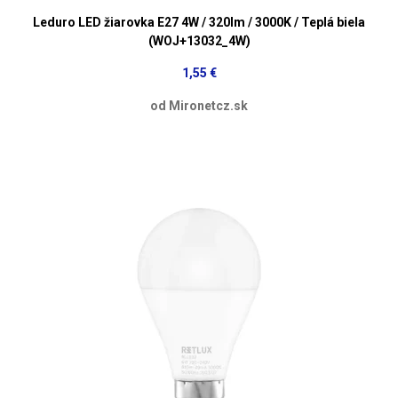
Leduro LED žiarovka E27 4W / 320lm / 3000K / Teplá biela
(WOJ+13032_4W)
1,55 €
od Mironetcz.sk