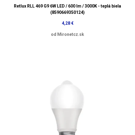
Retlux RLL 469 G9 6W LED / 600 lm / 3000K - teplá biela
(8590669350124)
4,28 €
od Mironetcz.sk