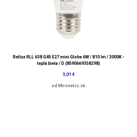
Retlux RLL 638 G45 E27 mini Globe 6W / 810 lm / 3000K -
teplá biela / D (8590669358298)
3,01 €
od Mironetcz.sk