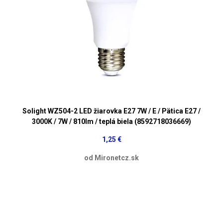
Solight WZ504-2 LED žiarovka E27 7W / E / Pätica E27 /
3000K / 7W / 810lm / teplá biela (8592718036669)
1,25 €
od Mironetcz.sk