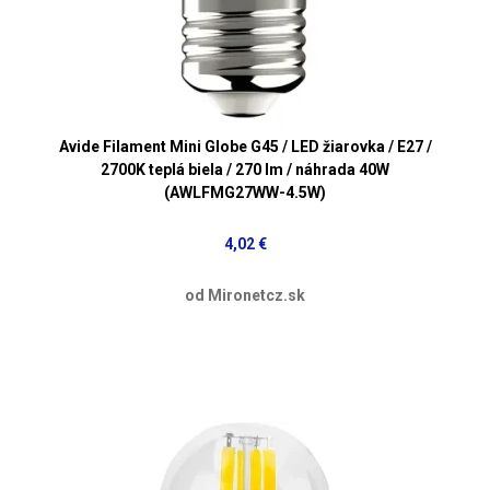
Avide Filament Mini Globe G45 / LED žiarovka / E27 /
2700K teplá biela / 270 lm / náhrada 40W
(AWLFMG27WW-4.5W)
4,02 €
od Mironetcz.sk