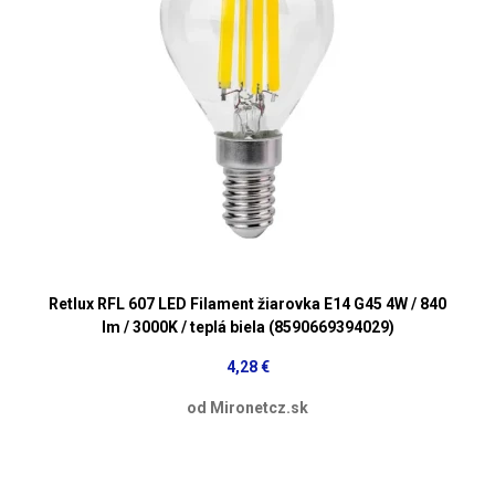
Retlux RFL 607 LED Filament žiarovka E14 G45 4W / 840
lm / 3000K / teplá biela (8590669394029)
4,28 €
od Mironetcz.sk