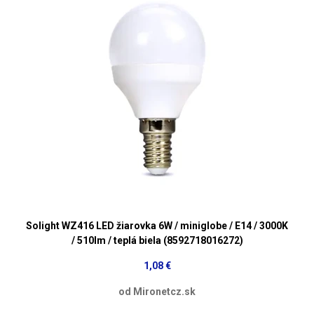
Solight WZ416 LED žiarovka 6W / miniglobe / E14 / 3000K
/ 510lm / teplá biela (8592718016272)
1,08 €
od Mironetcz.sk