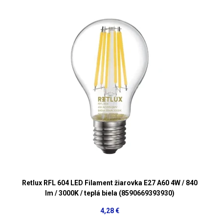
Retlux RFL 604 LED Filament žiarovka E27 A60 4W / 840
lm / 3000K / teplá biela (8590669393930)
4,28 €