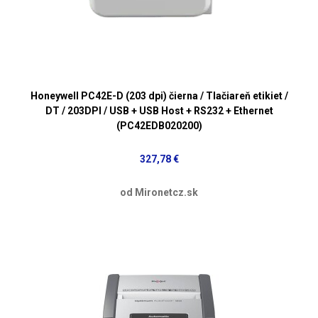
Honeywell PC42E-D (203 dpi) čierna / Tlačiareň etikiet /
DT / 203DPI / USB + USB Host + RS232 + Ethernet
(PC42EDB020200)
327,78 €
od Mironetcz.sk