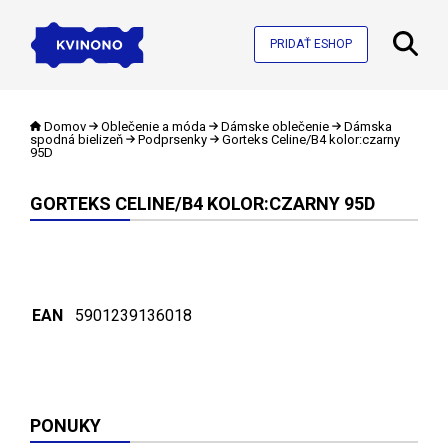
PRIDAŤ ESHOP
Domov
Oblečenie a móda
Dámske oblečenie
Dámska
spodná bielizeň
Podprsenky
Gorteks Celine/B4 kolor:czarny
95D
GORTEKS CELINE/B4 KOLOR:CZARNY 95D
EAN
5901239136018
PONUKY