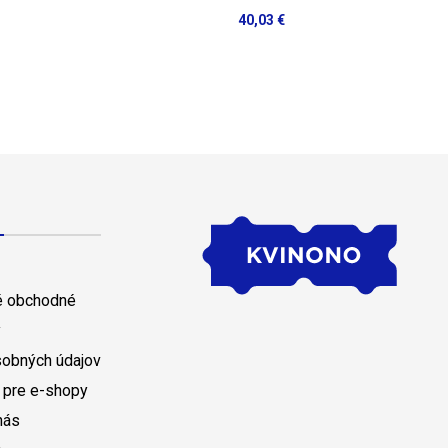
40,03 €
 obchodné
y
sobných údajov
 pre e-shopy
nás