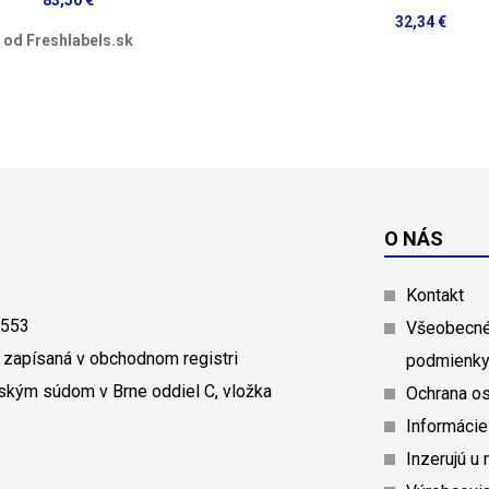
83,50 €
32,34 €
od Freshlabels.sk
O NÁS
Kontakt
0553
Všeobecné
 zapísaná v obchodnom registri
podmienk
ským súdom v Brne oddiel C, vložka
Ochrana o
Informácie
Inzerujú u 