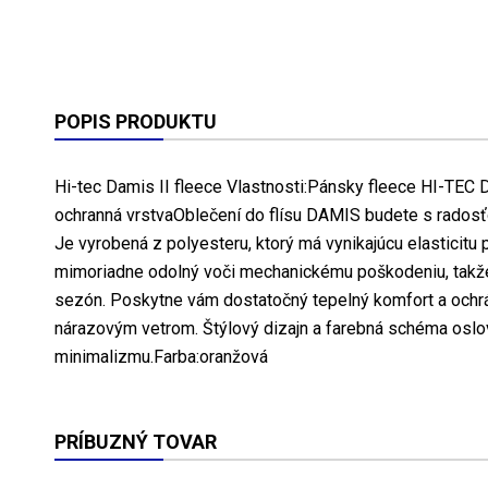
POPIS PRODUKTU
Hi-tec Damis II fleece Vlastnosti:Pánsky fleece HI-TEC 
ochranná vrstvaOblečení do flísu DAMIS budete s radosťo
Je vyrobená z polyesteru, ktorý má vynikajúcu elasticitu
mimoriadne odolný voči mechanickému poškodeniu, takž
sezón. Poskytne vám dostatočný tepelný komfort a ochr
nárazovým vetrom. Štýlový dizajn a farebná schéma oslo
minimalizmu.Farba:oranžová
PRÍBUZNÝ TOVAR