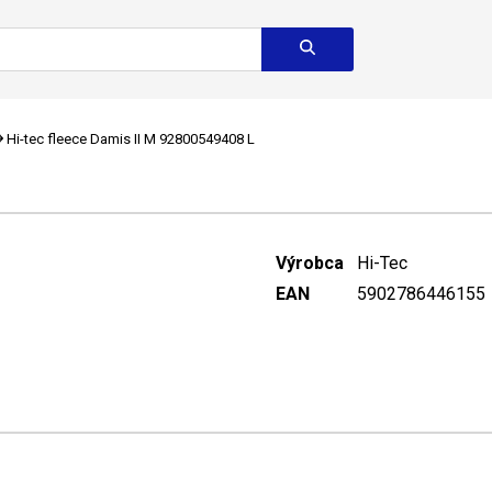
Hi-tec fleece Damis II M 92800549408 L
Výrobca
Hi-Tec
EAN
5902786446155