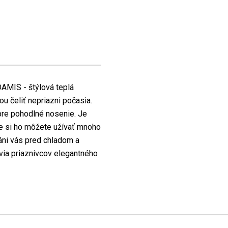
DAMIS - štýlová teplá
u čeliť nepriazni počasia.
 pre pohodlné nosenie. Je
e si ho môžete užívať mnoho
áni vás pred chladom a
via priaznivcov elegantného