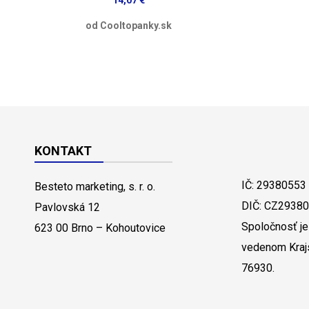
14,07 €
od Cooltopanky.sk
KONTAKT
IČ: 29380553
Besteto marketing, s. r. o.
DIČ: CZ2938
Pavlovská 12
Spoločnosť je
623 00 Brno – Kohoutovice
vedenom Kraj
76930.