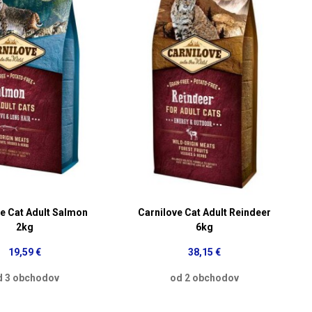
ve Cat Adult Salmon
Carnilove Cat Adult Reindeer
2kg
6kg
19,59 €
38,15 €
d 3 obchodov
od 2 obchodov