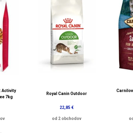
 Activity
Carnilo
Royal Canin Outdoor
ree 7kg
22,85 €
dov
od 2 obchodov
o