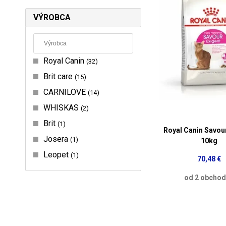
VÝROBCA
Royal Canin
32
Brit care
15
CARNILOVE
14
WHISKAS
2
Brit
1
Royal Canin Savou
Josera
1
10kg
Leopet
1
70,48 €
od 2 obcho