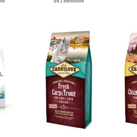
dov
od 2 obchodov