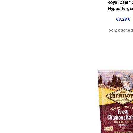
Royal Canin 
Hypoallerge
63,28 €
od 2 obcho