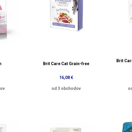
Brit Car
n
Brit Care Cat Grain-free
16,08 €
dov
od 3 obchodov
o