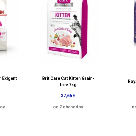
r Exigent
Brit Care Cat Kitten Grain-
Roy
free 7kg
37,66 €
dov
od 2 obchodov
o