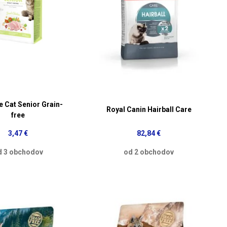
e Cat Senior Grain-
Royal Canin Hairball Care
free
3,47 €
82,84 €
d 3 obchodov
od 2 obchodov