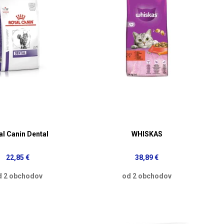
al Canin Dental
WHISKAS
22,85 €
38,89 €
d 2 obchodov
od 2 obchodov