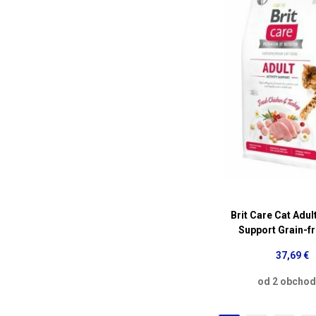
Brit Care Cat Adult
Support Grain-f
37,69 €
od 2 obcho