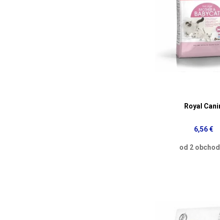
Royal Cani
6,56 €
od 2 obcho