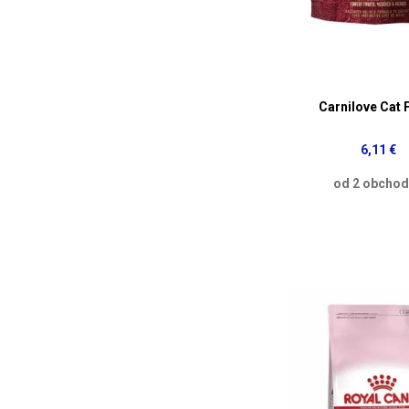
Carnilove Cat 
6,11 €
od 2 obcho