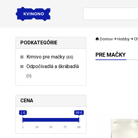
Domov
Hobby
Ch
PODKATEGÓRIE
PRE MAČKY
Krmivo pre mačky
65
Odpočívadlá a škrábadlá
1
CENA
1 €
99 €
1
26
50
75
99