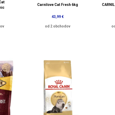
Cat
Carnilove Cat Fresh 6kg
CARNIL
nic
43,99 €
dov
od 2 obchodov
o