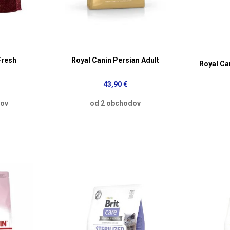
Fresh
Royal Canin Persian Adult
Royal Can
43,90 €
dov
od 2 obchodov