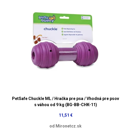
PetSafe Chuckle ML / Hračka pre psa / Vhodná pre psov
s váhou od 9 kg (BG-BB-CHK-11)
11,51 €
od Mironetcz.sk