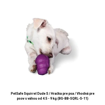
PetSafe Squirrel Dude S / Hračka pre psa / Vhodná pre
psov s váhou od 4.5 - 9 kg (BG-BB-SQRL-S-11)