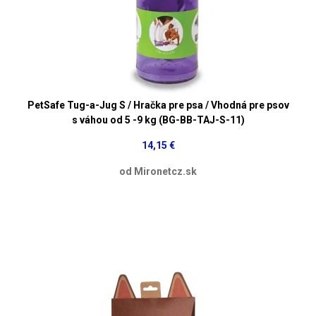
PetSafe Tug-a-Jug S / Hračka pre psa / Vhodná pre psov
s váhou od 5 -9 kg (BG-BB-TAJ-S-11)
14,15 €
od Mironetcz.sk