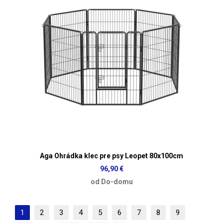
Aga Ohrádka klec pre psy Leopet 80x100cm
96,90 €
od Do-domu
1
2
3
4
5
6
7
8
9