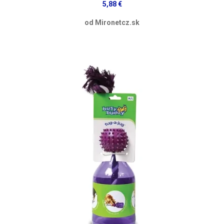
5,88 €
od Mironetcz.sk