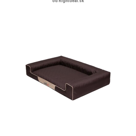
od Rightdeal.sk