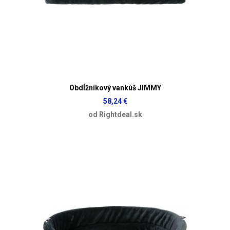
Obdĺžnikový vankúš JIMMY
58,24 €
od Rightdeal.sk