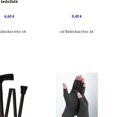
šedožluté
6,60 €
9,40 €
abickarstvo.sk
od Babickarstvo.sk