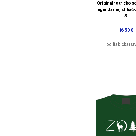
Originálne tričko s
legendárnej stíhač
S
16,50 €
od Babickarst