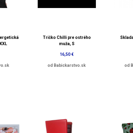
nergetická
Tričko Chilli pre ostrého
Sklad
 XXL
muža, S
16,50 €
vo.sk
od Babickarstvo.sk
od B