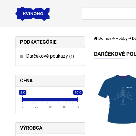
Domov
Hobby
Da
PODKATEGÓRIE
DARČEKOVÉ POU
Darčekové poukazy
1
CENA
2 €
76 €
2
21
39
58
76
VÝROBCA