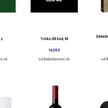
Záhadn
 L
Tričko QR kód, M
16,50 €
vo.sk
od Babickarstvo.sk
od B