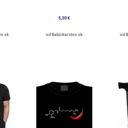
5,30 €
vo.sk
od Babickarstvo.sk
od B