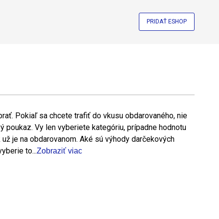
PRIDAŤ ESHOP
rať. Pokiaľ sa chcete trafiť do vkusu obdarovaného, nie
vý poukaz. Vy len vyberiete kategóriu, prípadne hodnotu
k už je na obdarovanom. Aké sú výhody darčekových
berie to...
Zobraziť viac