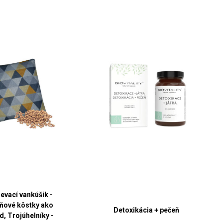
evací vankúšik -
ňové kôstky ako
Detoxikácia + pečeň
d, Trojúhelníky -