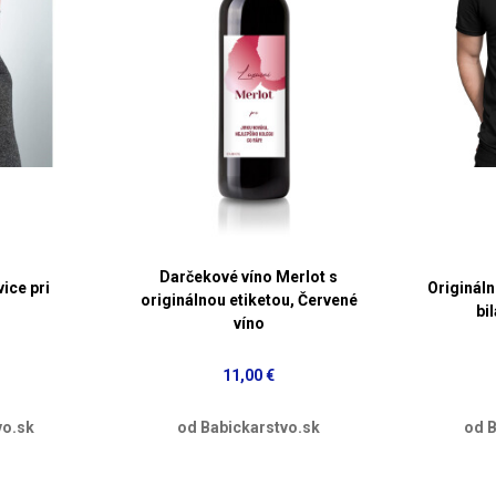
Darčekové víno Merlot s
ice pri
Origináln
originálnou etiketou, Červené
bi
víno
11,00 €
vo.sk
od Babickarstvo.sk
od B