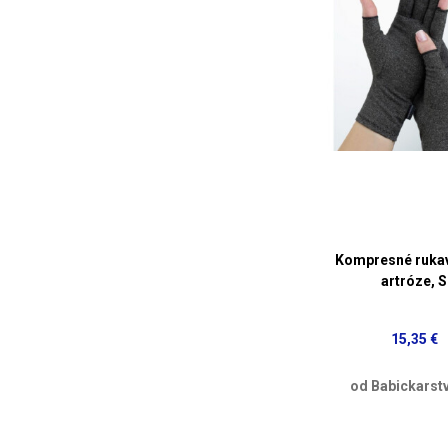
Kompresné rukav
artróze, S
15,35 €
od Babickarst