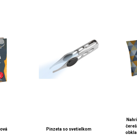
Nahri
čereš
sová
Pinzeta so svetielkom
obkla