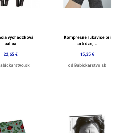
acia vychádzková
Kompresné rukavice pri
palica
artróze, L
22,65 €
15,35 €
abickarstvo.sk
od Babickarstvo.sk