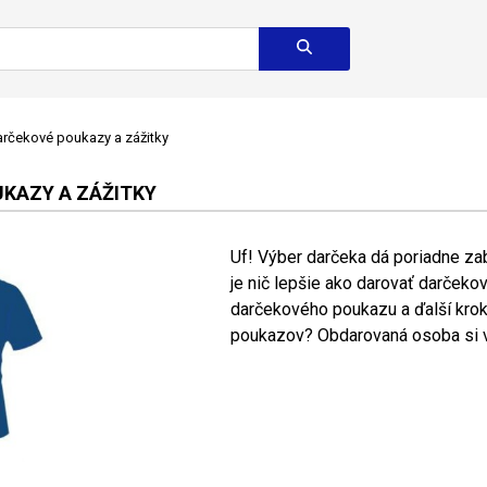
rčekové poukazy a zážitky
KAZY A ZÁŽITKY
Uf! Výber darčeka dá poriadne zab
je nič lepšie ako darovať darčeko
darčekového poukazu a ďalší kro
poukazov? Obdarovaná osoba si vy