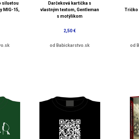
o siluetou
Darčeková kartička s
ky MIG-15,
vlastným textom, Gentleman
Tričko
s motýlikom
2,50 €
vo.sk
od Babickarstvo.sk
od B