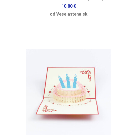
10,80 €
od Veselastena.sk