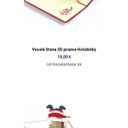
Veselá Stena 3D prianie Holubičky
10,00 €
od Veselastena.sk