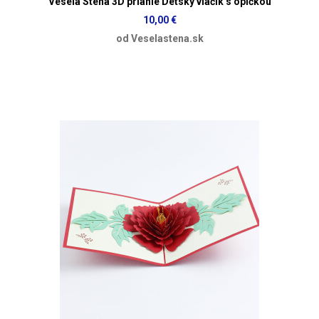
Veselá Stena 3D prianie Detský vláčik s opičkou
10,00 €
od Veselastena.sk