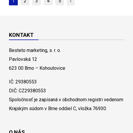
1
2
3
4
5
›
KONTAKT
Besteto marketing, s. r. o.
Pavlovská 12
623 00 Brno – Kohoutovice
IČ: 29380553
DIČ: CZ29380553
Spoločnosť je zapísaná v obchodnom registri vedenom
Krajským súdom v Brne oddiel C, vložka 76930.
O NÁS