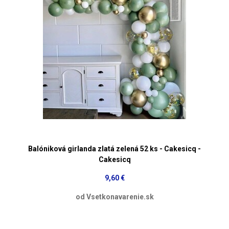
Balóniková girlanda zlatá zelená 52 ks - Cakesicq -
Cakesicq
9,60 €
od Vsetkonavarenie.sk