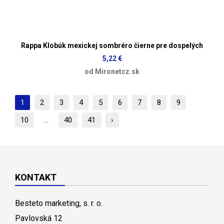
Rappa Klobúk mexickej sombréro čierne pre dospelých
5,22 €
od Mironetcz.sk
1
2
3
4
5
6
7
8
9
10
...
40
41
›
KONTAKT
Besteto marketing, s. r. o.
Pavlovská 12