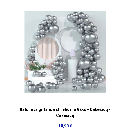
Balónová girlanda strieborná 92ks - Cakesicq -
Cakesicq
10,90 €