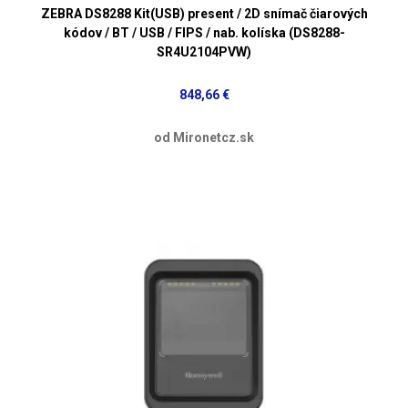
ZEBRA DS8288 Kit(USB) present / 2D snímač čiarových
kódov / BT / USB / FIPS / nab. kolíska (DS8288-
SR4U2104PVW)
848,66 €
od Mironetcz.sk