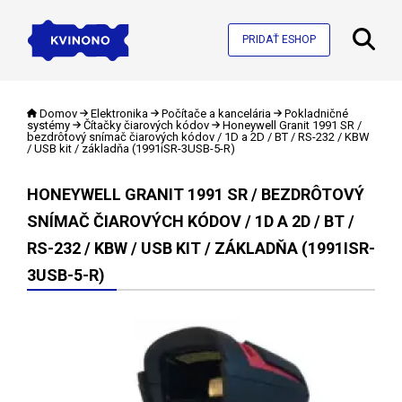
PRIDAŤ ESHOP
Domov
Elektronika
Počítače a kancelária
Pokladničné
systémy
Čítačky čiarových kódov
Honeywell Granit 1991 SR /
bezdrôtový snímač čiarových kódov / 1D a 2D / BT / RS-232 / KBW
/ USB kit / základňa (1991iSR-3USB-5-R)
HONEYWELL GRANIT 1991 SR / BEZDRÔTOVÝ
SNÍMAČ ČIAROVÝCH KÓDOV / 1D A 2D / BT /
RS-232 / KBW / USB KIT / ZÁKLADŇA (1991ISR-
3USB-5-R)