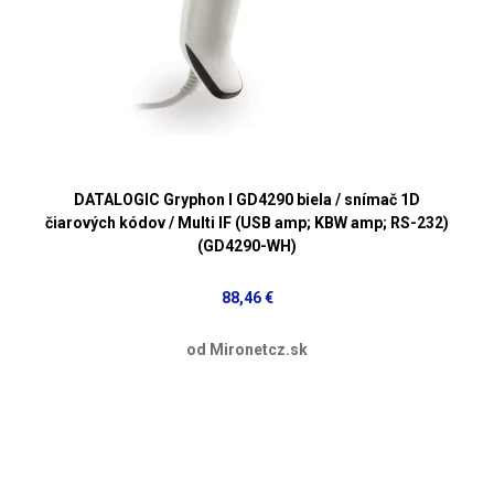
DATALOGIC Gryphon I GD4290 biela / snímač 1D
čiarových kódov / Multi IF (USB amp; KBW amp; RS-232)
(GD4290-WH)
88,46 €
od Mironetcz.sk