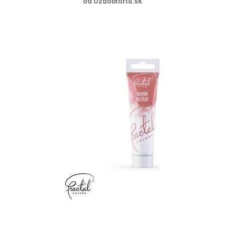
od Ozdobtortu.sk