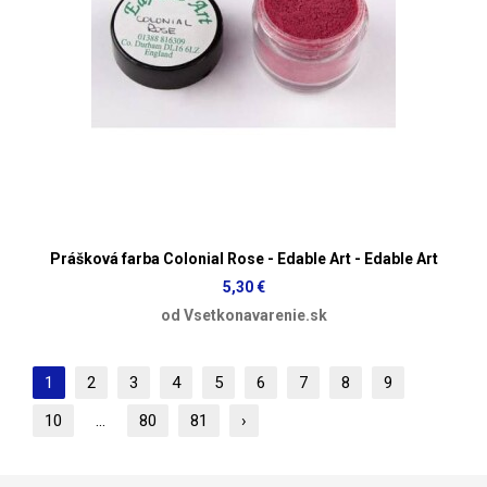
Prášková farba Colonial Rose - Edable Art - Edable Art
5,30 €
od Vsetkonavarenie.sk
1
2
3
4
5
6
7
8
9
10
...
80
81
›