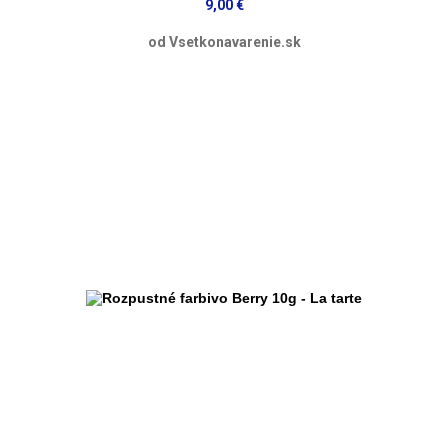
9,00 €
od Vsetkonavarenie.sk