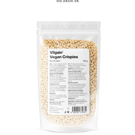
od Sktin.sk