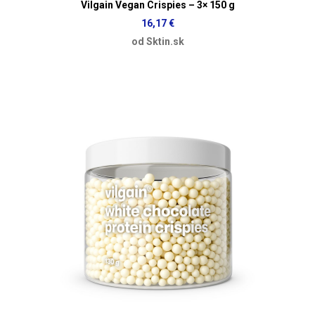
Vilgain Vegan Crispies – 3× 150 g
16,17 €
od Sktin.sk