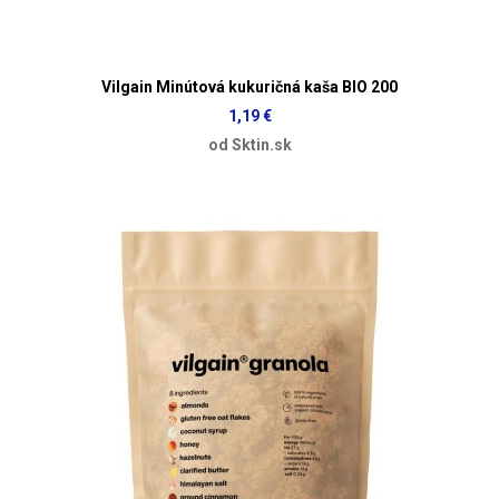
Vilgain Minútová kukuričná kaša BIO 200
1,19 €
od Sktin.sk