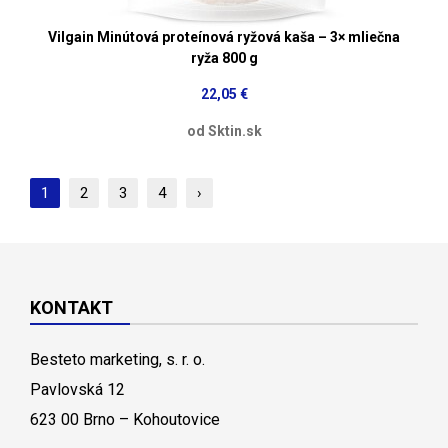
Vilgain Minútová proteínová ryžová kaša – 3× mliečna
ryža 800 g
22,05 €
od Sktin.sk
1
2
3
4
›
KONTAKT
Besteto marketing, s. r. o.
Pavlovská 12
623 00 Brno – Kohoutovice