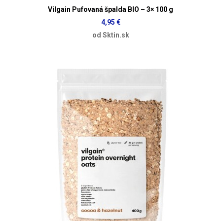
Vilgain Pufovaná špalda BIO – 3× 100 g
4,95 €
od Sktin.sk