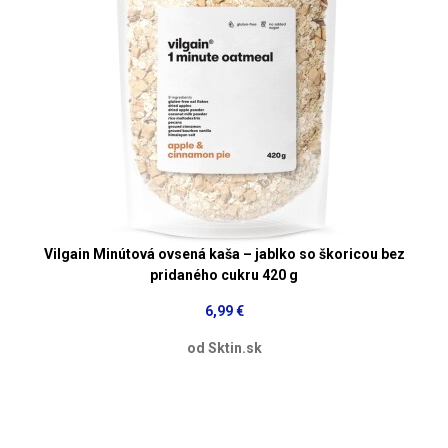
Vilgain Minútová ovsená kaša – jablko so škoricou bez
pridaného cukru 420 g
6,99 €
od Sktin.sk