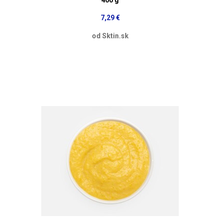
7,29 €
od Sktin.sk