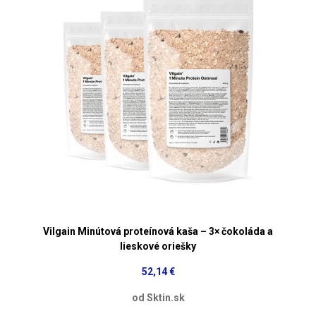
Vilgain Minútová proteínová kaša – 3× čokoláda a
lieskové oriešky
52,14 €
od Sktin.sk