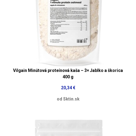
Vilgain Minútová proteínová kaša – 3× Jablko a škorica
400 g
20,34 €
od Sktin.sk