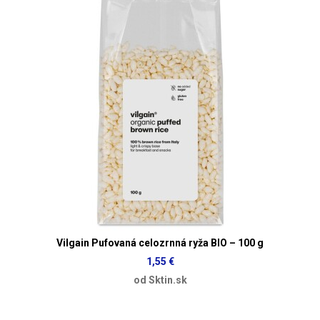
Vilgain Pufovaná celozrnná ryža BIO – 100 g
1,55 €
od Sktin.sk