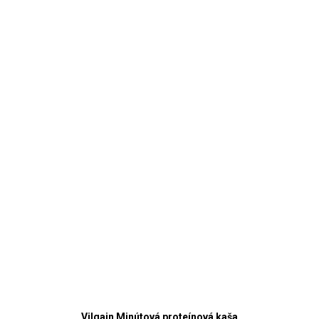
Vilgain Minútová proteínová kaša