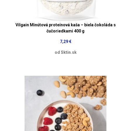
Vilgain Minútová proteínová kaša – biela čokoláda s
čučoriedkami 400 g
7,29 €
od Sktin.sk