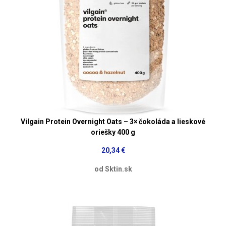
Vilgain Protein Overnight Oats – 3× čokoláda a lieskové
oriešky 400 g
20,34 €
od Sktin.sk