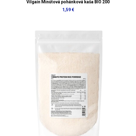
Vilgain Minútová pohánková kaša BIO 200
1,59 €